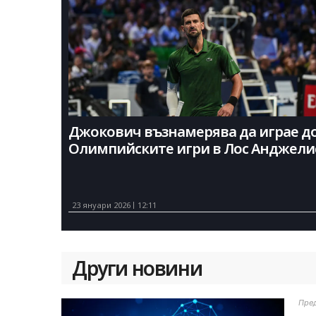
Джокович възнамерява да играе д
Олимпийските игри в Лос Анджели
23 януари 2026
12:11
Други новини
Пре