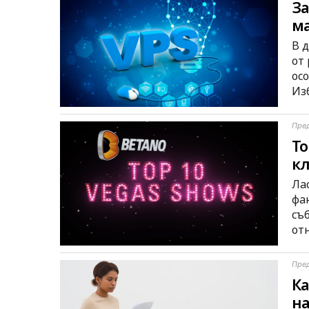
За
ма
В 
от
ос
Из
Пре
То
кл
Лас
фа
съб
от
Пре
Ка
на