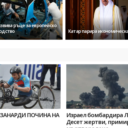
извива ръце за европейско
одство
Катар парира икономическа
 ЗАНАРДИ ПОЧИНА НА
Израел бомбардира Л
Десет жертви, прими