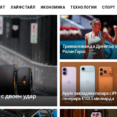
ЯТ
ЛАЙФСТАЙЛ
ИКОНОМИКА
ТЕХНОЛОГИИ
СПОРТ
Травма изважда Дрейпър 
Ролан Гарос
Apple завладява пазара с iP
с двоен удар
генерира €103.5 милиарда