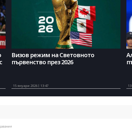
о
Визов режим на Световното
А
с
първенство през 2026
п
15 януари 2026
13:47
13
давания