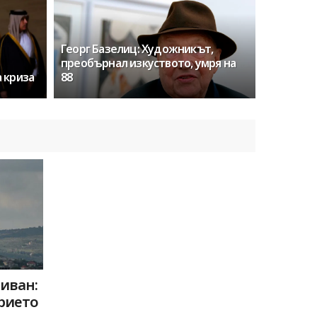
Георг Базелиц: Художникът,
преобърнал изкуството, умря на
 криза
88
иван:
рието