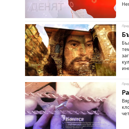
Нег
Пре
Бъ
Бъл
те
за
ку
ин
Пре
Ра
Вяр
кл
че