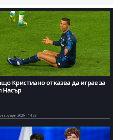
ащо Кристиано отказва да играе за
л Насър
февруари 2026
14:29