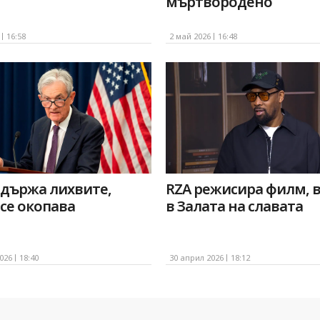
мъртвородено
16:58
2 май 2026
16:48
адържа лихвите,
RZA режисира филм, 
се окопава
в Залата на славата
026
18:40
30 април 2026
18:12