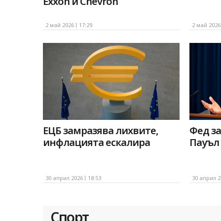
Exxon и Chevron
2 май 2026
17:29
2 май 2026
ЕЦБ замразява лихвите,
Фед з
инфлацията ескалира
Пауъл 
30 април 2026
18:53
30 април 2
Спорт