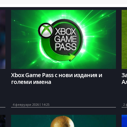
Xbox Game Pass с нови издания и
З
големи имена
А
4 февруари 2026
14:25
2 