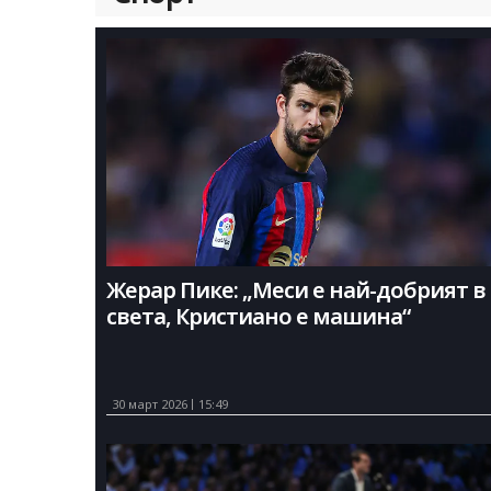
Жерар Пике: „Меси е най-добрият в
света, Кристиано е машина“
30 март 2026
15:49