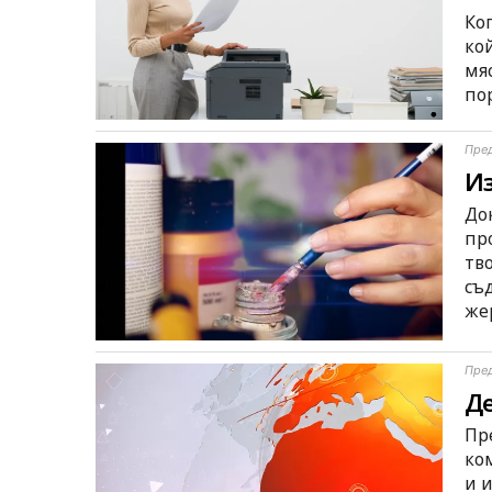
Ко
ко
мя
по
Пре
Из
До
пр
тв
съ
же
Пре
Де
Пр
ко
и 