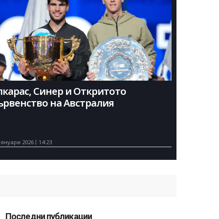
лкарас, Синер и Откритото
ървенство на Австралия
 януари 2026
14:23
Последни публикации