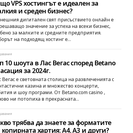
що VPS хостингът е идеален за
лкия и среден бизнес?
днешния дигитален свят присъствието онлайн е
 решаващо значение за успеха на всеки бизнес,
обено за малките и средните предприятия.
борът на подходящ хостинг е…
давания
п 10 шоута в Лас Вегас според Betano
асация за 2024г.
 Вегас е световната столица на развлеченията с
нтастични казина и множество концерти,
ития и шоу програми. От Betano.com casino ,
ново ни потопиха в прекрасната…
давания
кво трябва да знаете за форматите
 копирната хартия: A4, A3 и други?