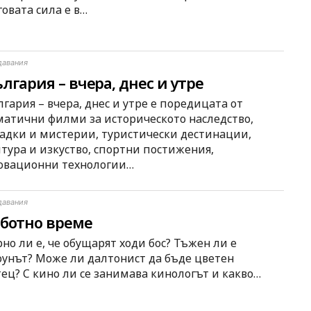
овата сила е в…
давания
лгария – вчера, днес и утре
гария – вчера, днес и утре е поредицата от
матични филми за историческото наследство,
гадки и мистерии, туристически дестинации,
лтура и изкуство, спортни постижения,
овационни технологии…
давания
ботно време
но ли е, че обущарят ходи бос? Тъжен ли е
оунът? Може ли далтонист да бъде цветен
тец? С кино ли се занимава кинологът и какво…