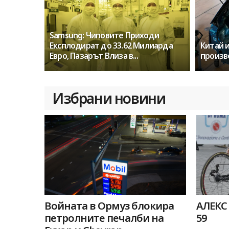
Samsung: Чиповите Приходи
Експлодират до 33.62 Милиарда
Китай 
Евро, Пазарът Влиза в...
произв
Избрани новини
Войната в Ормуз блокира
АЛЕКС
петролните печалби на
59