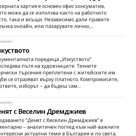
пирната хартия е основен офис консуматив,
йто може да се използва както на работното
сто, така и вкъщи. Независимо дали правите
ръчка онлайн, или пазарувате лично,…
давания
куството
кументалната поредица „Изкуството“
оследява пътя на художниците. Техните
орчески търсения преплетени с житейските им
дби се отразяват върху платното. Компромисите,
ртвите, изборът – да бъдеш сам…
давания
нят с Веселин Дремджиев
едаването “Денят с Веселин Дремджиев” е
ментарно – аналитичен поглед към най-важните
интересни актуални теми в България и по света.