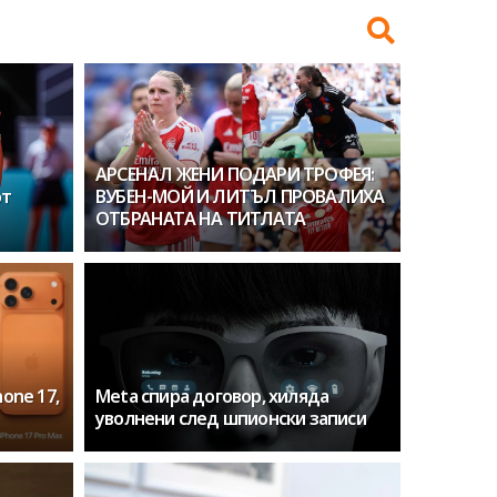
АРСЕНАЛ ЖЕНИ ПОДАРИ ТРОФЕЯ:
от
ВУБЕН-МОЙ И ЛИТЪЛ ПРОВАЛИХА
ОТБРАНАТА НА ТИТЛАТА
hone 17,
Meta спира договор, хиляда
уволнени след шпионски записи