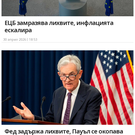
ЕЦБ замразява лихвите, инфлацията
ескалира
30 април 2026
18:53
Фед задържа лихвите, Пауъл се окопава