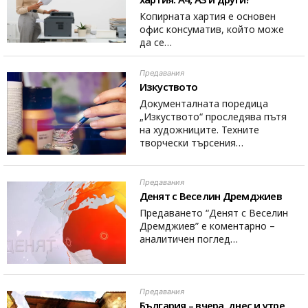
Копирната хартия е основен
офис консуматив, който може
да се…
Предавания
Изкуството
Документалната поредица
„Изкуството“ проследява пътя
на художниците. Техните
творчески търсения…
Предавания
Денят с Веселин Дремджиев
Предаването “Денят с Веселин
Дремджиев” е коментарно –
аналитичен поглед…
Предавания
България – вчера, днес и утре