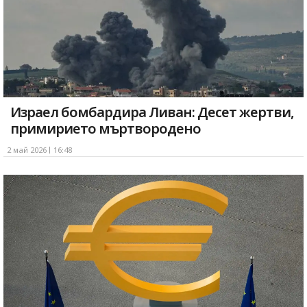
Израел бомбардира Ливан: Десет жертви,
примирието мъртвородено
2 май 2026
16:48