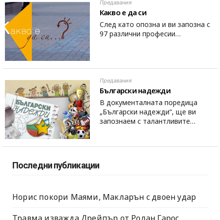
Предавания
Какво е да си
След като опозна и ви запозна с
97 различни професии…
Предавания
Български надежди
В документалната поредица
„Български надежди“, ще ви
запознаем с талантливите…
Последни публикации
Норис покори Маями, Макларън с двоен удар
Травма изважда Дрейпър от Ролан Гарос