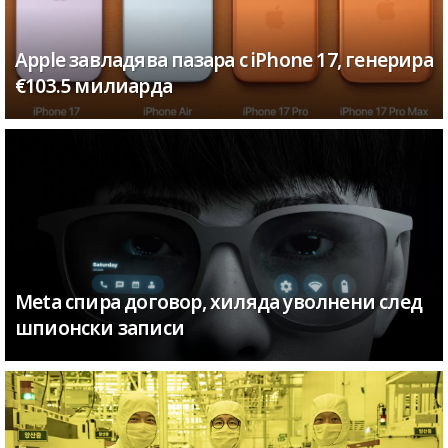
Apple завладява пазара с iPhone 17, генерира
€103.5 милиарда
Meta спира договор, хиляда уволнени след
шпионски записи