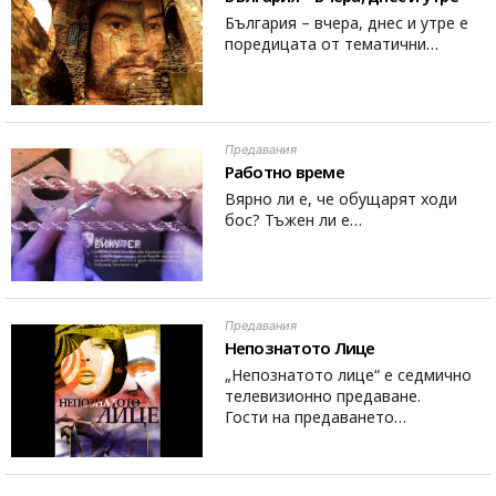
България – вчера, днес и утре е
поредицата от тематични…
Предавания
Работно време
Вярно ли е, че обущарят ходи
бос? Тъжен ли е…
Предавания
Непознатото Лице
„Непознатото лице“ е седмично
телевизионно предаване.
Гости на предаването…