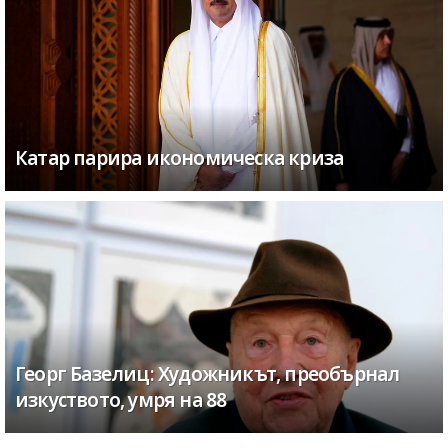
Катар парира икономическа криза
Георг Базелиц: Художникът, преобърнал
изкуството, умря на 88