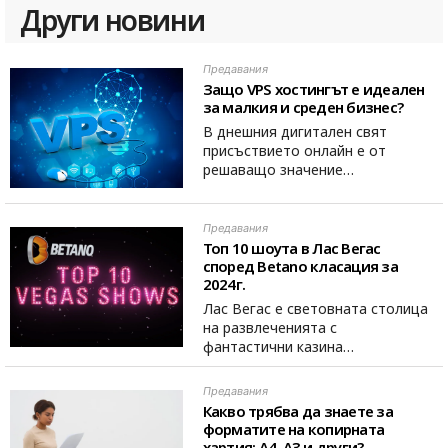
Други новини
Предавания
Защо VPS хостингът е идеален
за малкия и среден бизнес?
В днешния дигитален свят
присъствието онлайн е от
решаващо значение…
Предавания
Топ 10 шоута в Лас Вегас
според Betano класация за
2024г.
Лас Вегас е световната столица
на развлеченията с
фантастични казина…
Предавания
Какво трябва да знаете за
форматите на копирната
хартия: A4, A3 и други?