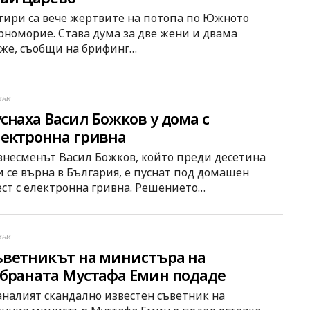
тири са вече жертвите на потопа по Южното
рноморие. Става дума за две жени и двама
же, съобщи на брифинг…
ини
снаха Васил Божков у дома с
ектронна гривна
знесменът Васил Божков, който преди десетина
и се върна в България, е пуснат под домашен
ест с електронна гривна. Решението…
ини
ветникът на министъра на
браната Мустафа Емин подаде
тавка след скандала в „Пирогов“
аналият скандално известен съветник на