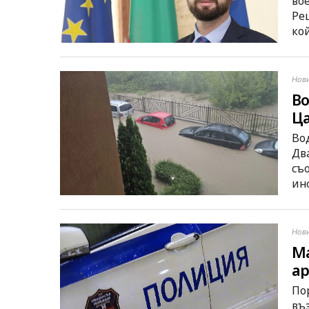
во
Ре
ко
Нов
Во
Ца
Во
Дв
съ
ин
Нов
Ма
ар
По
въ