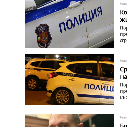
Нов
Ко
жи
По
пр
сг
Нов
Ср
на
По
пр
къ
Нов
Бо