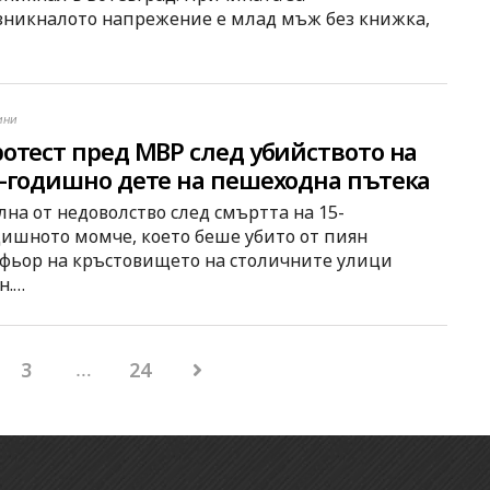
зникналото напрежение е млад мъж без книжка,
ини
отест пред МВР след убийството на
-годишно дете на пешеходна пътека
София
лна от недоволство след смъртта на 15-
дишното момче, което беше убито от пиян
фьор на кръстовището на столичните улици
н.…
Разделяне
3
24
…
на
публикациите
на