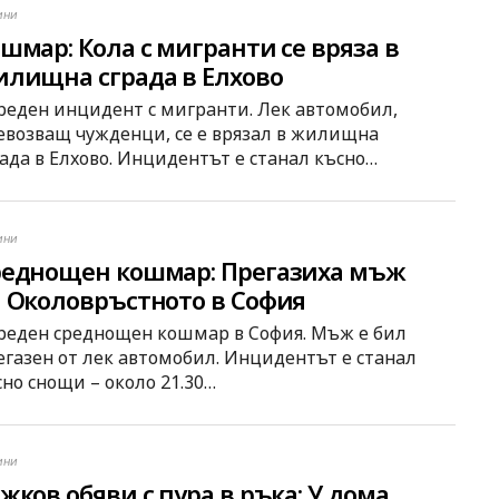
ини
шмар: Кола с мигранти се вряза в
лищна сграда в Елхово
реден инцидент с мигранти. Лек автомобил,
евозващ чужденци, се е врязал в жилищна
рада в Елхово. Инцидентът е станал късно…
ини
еднощен кошмар: Прегазиха мъж
 Околовръстното в София
реден среднощен кошмар в София. Мъж е бил
егазен от лек автомобил. Инцидентът е станал
сно снощи – около 21.30…
ини
жков обяви с пура в ръка: У дома