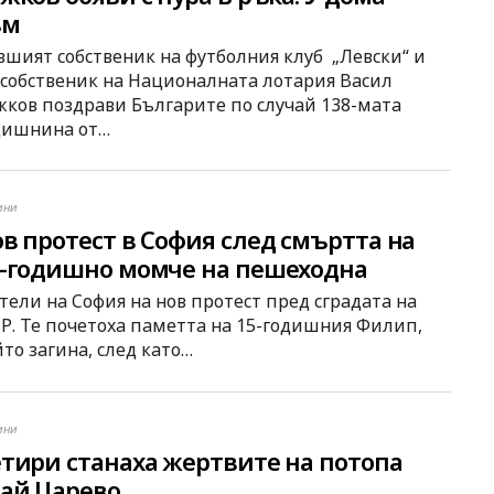
ъм
вшият собственик на футболния клуб „Левски“ и
ссобственик на Националната лотария Васил
жков поздрави Българите по случай 138-мата
дишнина от…
ини
в протест в София след смъртта на
-годишно момче на пешеходна
ътека
тели на София на нов протест пред сградата на
Р. Те почетоха паметта на 15-годишния Филип,
то загина, след като…
ини
тири станаха жертвите на потопа
ай Царево