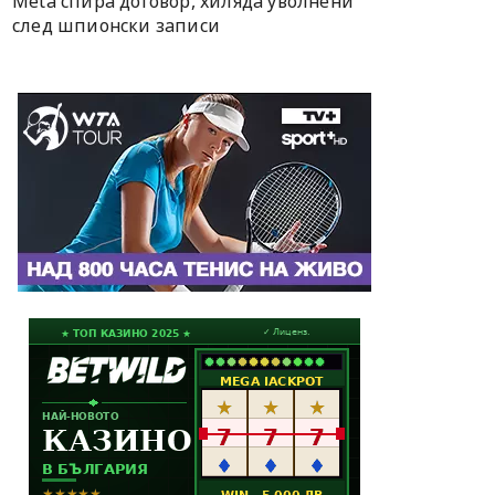
Meta спира договор, хиляда уволнени
след шпионски записи