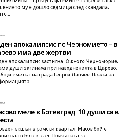
енния министър Мустафа Емин е подал оставка.
шението му е дошло седмица след скандала,
йто…
ини
ден апокалипсис по Черномието – в
рево има две жертви
ден апокалипсис застигна Южното Черноморие.
ама души загинаха при наводненията в Царево,
общи кметът на града Георги Лапчев. По-късно
формацията…
ини
сово меле в Ботевград, 10 души са в
еста
реден екшън в ромски квартал. Масов бой е
зникнал в Ботевград. Причината за