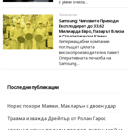
с умни очила…
Технологии
Samsung: Чиповите Приходи
Експлодират до 33.62
Милиарда Евро, Пазарът Влиза
в Стратегически Клинч
Хипермащабни компании
поглъщат цялата
високопроизводителна памет
Оперативната печалба на
Samsung…
Последни публикации
Норис покори Маями, Макларън с двоен удар
Травма изважда Дрейпър от Ролан Гарос