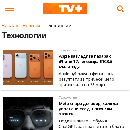
Skip
to
content
Начало
-
Новини
-
Технологии
Технологии
Технологии
Apple завладява пазара с
iPhone 17, генерира €103.5
милиарда
Apple публикува финансови
резултати за тримесечието,
приключило на 28 март,…
Технологии
Meta спира договор, хиляда
уволнени след шпионски
записи
Подизпълнител, обучил
ChatGPT, затъва в етичен блато