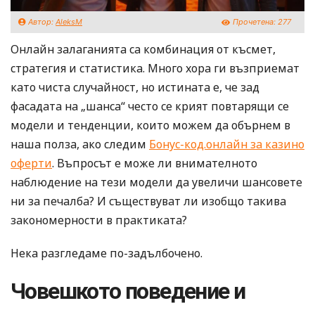
Автор:
AleksM
Прочетена:
277
Онлайн залаганията са комбинация от късмет,
стратегия и статистика. Много хора ги възприемат
като чиста случайност, но истината е, че зад
фасадата на „шанса“ често се крият повтарящи се
модели и тенденции, които можем да обърнем в
наша полза, ако следим
Бонус-код.онлайн за казино
оферти
. Въпросът е може ли внимателното
наблюдение на тези модели да увеличи шансовете
ни за печалба? И съществуват ли изобщо такива
закономерности в практиката?
Нека разгледаме по-задълбочено.
Човешкото поведение и