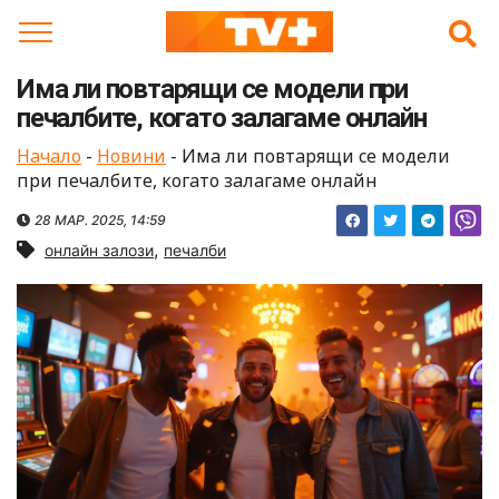
Skip
to
content
Има ли повтарящи се модели при
печалбите, когато залагаме онлайн
Начало
-
Новини
-
Има ли повтарящи се модели
при печалбите, когато залагаме онлайн
28 МАР. 2025, 14:59
,
онлайн залози
печалби