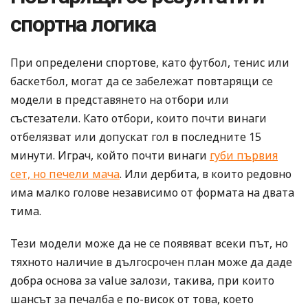
спортна логика
При определени спортове, като футбол, тенис или
баскетбол, могат да се забележат повтарящи се
модели в представянето на отбори или
състезатели. Като отбори, които почти винаги
отбелязват или допускат гол в последните 15
минути. Играч, който почти винаги
губи първия
сет, но печели мача
. Или дербита, в които редовно
има малко голове независимо от формата на двата
тима.
Тези модели може да не се появяват всеки път, но
тяхното наличие в дългосрочен план може да даде
добра основа за value залози, такива, при които
шансът за печалба е по-висок от това, което