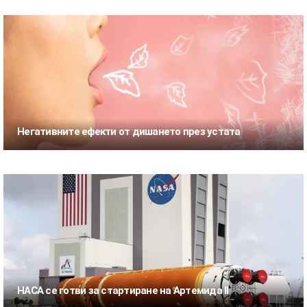
Негативните ефекти от дишането през устата
НАСА се готви за стартиране на Артемида II