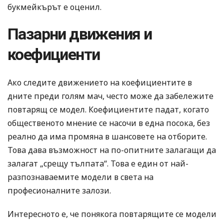
букмейкърът е оценил.
Пазарни движения и
коефициенти
Ако следите движението на коефициентите в
дните преди голям мач, често може да забележите
повтарящ се модел. Коефициентите падат, когато
общественото мнение се насочи в една посока, без
реално да има промяна в шансовете на отборите.
Това дава възможност на по-опитните залагащи да
залагат „срещу тълпата“. Това е един от най-
разпознаваемите модели в света на
професионалните залози.
Интересното е, че понякога повтарящите се модели