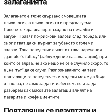
залаганията
Залагането е тясно свързано с човешката
психология, а психологията е предсказуема.
Повечето хора реагират сходно на печалби и
загуби. Правят по-рискови залози след победа, или
се опитват да си върнат загубеното с големи
залози. Това поведение е част от така наречения
„gambler’s fallacy“ (заблуждение на залагащия), при
който се вярва, че ако нещо не се е случило скоро, то
е „на път“ да се случи. Разпознаването на тези
повтарящи се поведенчески модели може да бъде
от полза, не само за да ги избегнем, но и за да
разберем как масовите залагащи влияят на
пазарите и коефициентите.
Повтарящи се резултати и