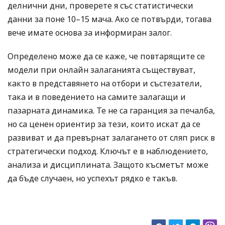
делнични дни, проверете я със статистически
данни за поне 10–15 мача. Ако се потвърди, тогава
вече имате основа за информиран залог.
Определено може да се каже, че повтарящите се
модели при онлайн залаганията съществуват,
както в представянето на отбори и състезатели,
така и в поведението на самите залагащи и
пазарната динамика. Те не са гаранция за печалба,
но са ценен ориентир за тези, които искат да се
развиват и да превърнат залагането от сляп риск в
стратегически подход. Ключът е в наблюдението,
анализа и дисциплината. Защото късметът може
да бъде случаен, но успехът рядко е такъв.