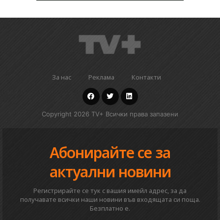
За нас
Реклама
Контакти
Copyright 2026 TV+ Всички права запазени
Абонирайте се за
актуални новини
Регистрирайте се тук с вашия имейл адрес, за да
получавате всички наши новини във входящата си поща.
Безплатно е.