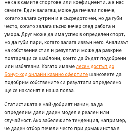
не са в самите спортове или коефициенти, а в нас
самите. Един залагащ може да печели повече,
когато залага сутрин и е съсредоточен, но да губи
често, когато залага късно вечер след работа и
умора. Друг може да има успех в определен спорт,
но да губи пари, когато залага извън него. Анализът
на собствения стил и резултати може да разкрие
повтарящи се шаблони, които да бъдат подобрени
или избягвани. Когато имаме
лесен достъп до
Бонус-код.онлайн казино офертите
шансовете да
подобрим собствените си резултати определено
ще се наклонят в наша полза.
Статистиката е най-добрият начин, за да
определим дали даден модел е реален или
случайност. Ако забележите тенденция, например,
че даден отбор печели често при домакинства в