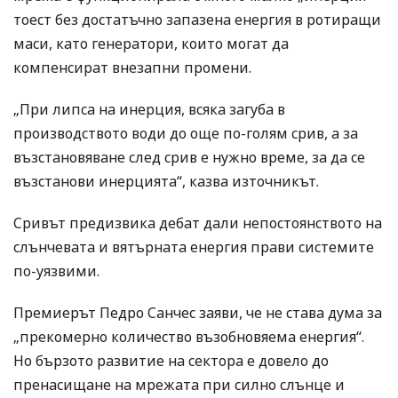
тоест без достатъчно запазена енергия в ротиращи
маси, като генератори, които могат да
компенсират внезапни промени.
„При липса на инерция, всяка загуба в
производството води до още по-голям срив, а за
възстановяване след срив е нужно време, за да се
възстанови инерцията“, казва източникът.
Сривът предизвика дебат дали непостоянството на
слънчевата и вятърната енергия прави системите
по-уязвими.
Премиерът Педро Санчес заяви, че не става дума за
„прекомерно количество възобновяема енергия“.
Но бързото развитие на сектора е довело до
пренасищане на мрежата при силно слънце и