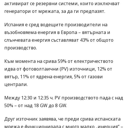
активират се резервни системи, които изключват
генератори от мрежата, за да ги предпазят.
Испания е сред водещите производители на
възобновяема енергия в Европа – вятърната и
слънчевата енергия съставляват 43% от общото
производство.
Към момента на срива 59% от електричеството
идва от фотоволтаични (PV) източници, 12% от
вятър, 11% от ядрена енергия, 5% от газови
централи.
Между 12:30 и 12:35 ч. PV производството пада с над
50% – от над 18 GW до 8 GW.
Друг източник заявява, че преди срива испанската
мрежа е функционирала с много малко „инерция“ –