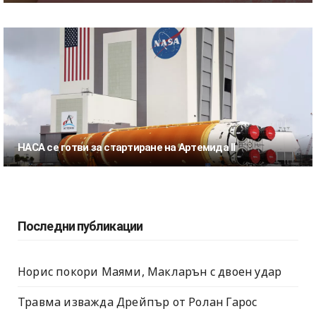
НАСА се готви за стартиране на Артемида II
Последни публикации
Норис покори Маями, Макларън с двоен удар
Травма изважда Дрейпър от Ролан Гарос