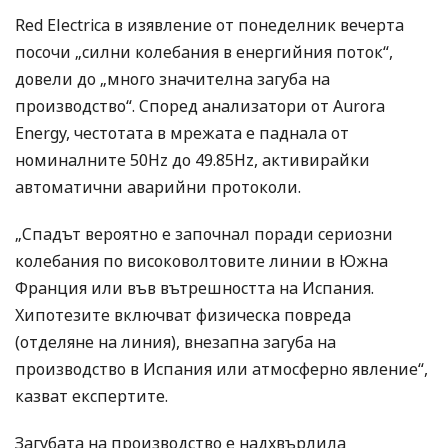
Red Electrica в изявление от понеделник вечерта
посочи „силни колебания в енергийния поток“,
довели до „много значителна загуба на
производство“. Според анализатори от Aurora
Energy, честотата в мрежата е паднала от
номиналните 50Hz до 49.85Hz, активирайки
автоматични аварийни протоколи.
„Спадът вероятно е започнал поради сериозни
колебания по високоволтовите линии в Южна
Франция или във вътрешността на Испания.
Хипотезите включват физическа повреда
(отделяне на линия), внезапна загуба на
производство в Испания или атмосферно явление“,
казват експертите.
Загубата на производство е надхвърлила