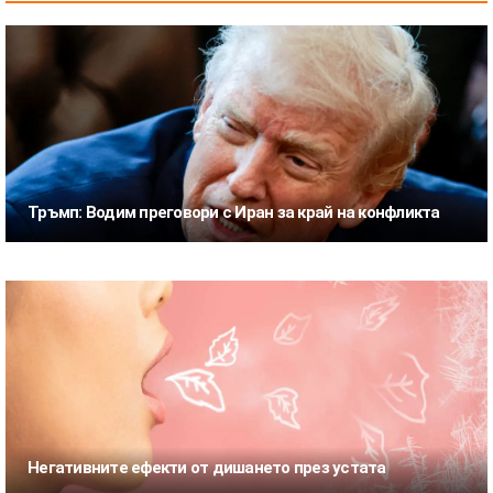
Тръмп: Водим преговори с Иран за край на конфликта
Негативните ефекти от дишането през устата