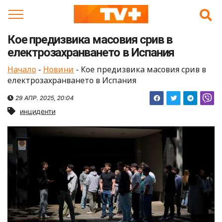
Skip
to
content
Кое предизвика масовия срив в
електрозахранването в Испания
Начало
-
Новини
-
Кое предизвика масовия срив в
електрозахранването в Испания
29 АПР. 2025, 20:04
инциденти