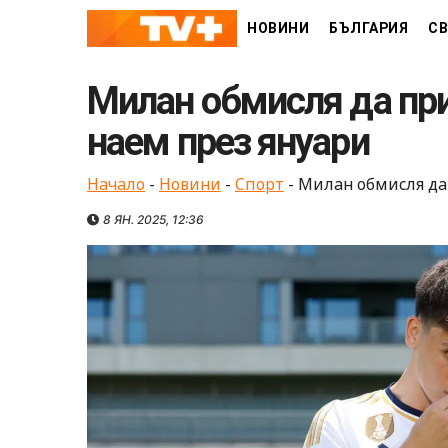
Skip
НОВИНИ
БЪЛГАРИЯ
СВ
to
content
Милан обмисля да пр
наем през януари
Начало
-
Новини
-
Спорт
-
Милан обмисля да
8 ЯН. 2025, 12:36