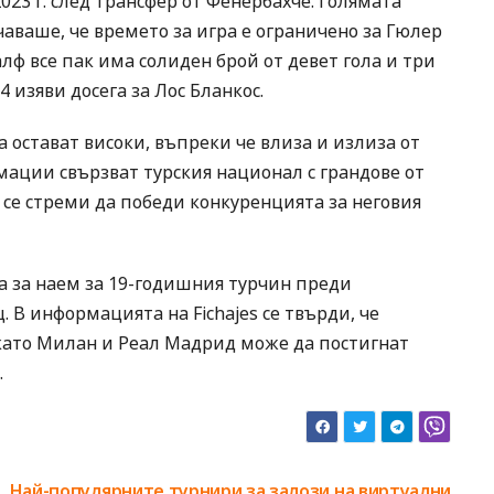
023 г. след трансфер от Фенербахче. Голямата
аваше, че времето за игра е ограничено за Гюлер
лф все пак има солиден брой от девет гола и три
 изяви досега за Лос Бланкос.
остават високи, въпреки че влиза и излиза от
мации свързват турския национал с грандове от
 се стреми да победи конкуренцията за неговия
ка за наем за 19-годишния турчин преди
 В информацията на Fichajes се твърди, че
като Милан и Реал Мадрид може да постигнат
.
Най-популярните турнири за залози на виртуални