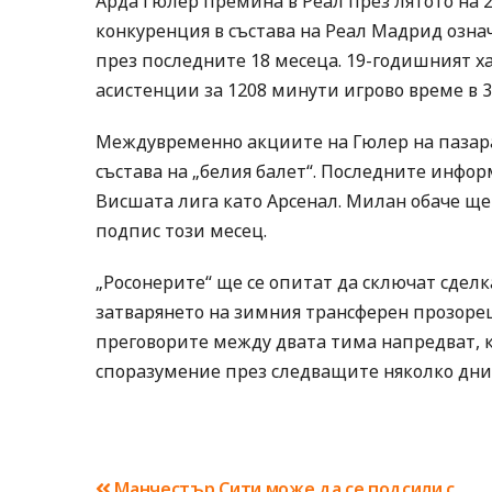
Арда Гюлер премина в Реал през лятото на 2
конкуренция в състава на Реал Мадрид означ
през последните 18 месеца. 19-годишният ха
асистенции за 1208 минути игрово време в 34
Междувременно акциите на Гюлер на пазара 
състава на „белия балет“. Последните инфор
Висшата лига като Арсенал. Милан обаче ще
подпис този месец.
„Росонерите“ ще се опитат да сключат сдел
затварянето на зимния трансферен прозорец.
преговорите между двата тима напредват, 
споразумение през следващите няколко дни
Манчестър Сити може да се подсили с