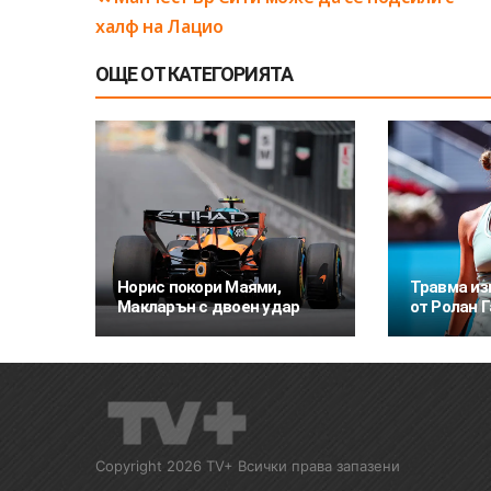
Навигация
халф на Лацио
ОЩЕ ОТ КАТЕГОРИЯТА
Норис покори Маями,
Травма и
Макларън с двоен удар
от Ролан 
Copyright 2026 TV+ Всички права запазени