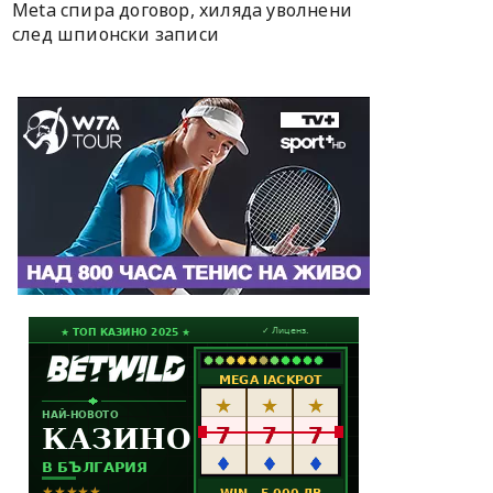
Meta спира договор, хиляда уволнени
след шпионски записи