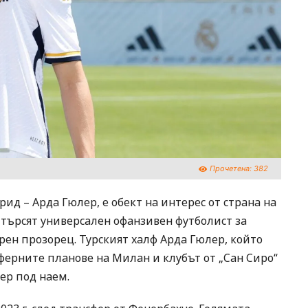
Прочетена:
382
ид – Арда Гюлер, е обект на интерес от страна на
 търсят универсален офанзивен футболист за
рен прозорец. Турският халф Арда Гюлер, който
сферните планове на Милан и клубът от „Сан Сиро“
ер под наем.