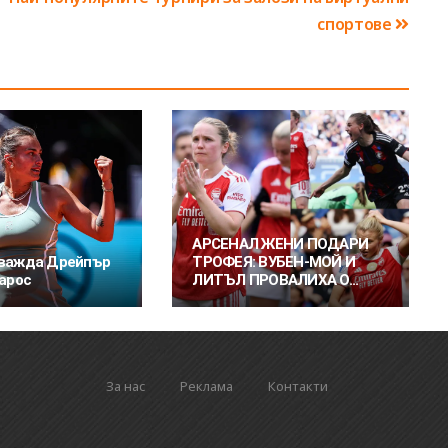
спортове
АРСЕНАЛ ЖЕНИ ПОДАРИ
зважда Дрейпър
ТРОФЕЯ: ВУБЕН-МОЙ И
Гарос
ЛИТЪЛ ПРОВАЛИХА О...
За нас
Реклама
Контакти