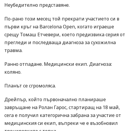
Неубедително представяне.
По-рано този месец той прекрати участието си в
първи кръг на Barcelona Open, когато играеше
срещу Томаш Етчевери, което предизвика серия от
прегледи и последваща диагноза за сухожилна
травма.
Ранно отпадане. Медицински екип. Диагноза:
коляно.
Планът се сгромоляса.
Дрейпър, който първоначално планираше
завръщане на Ролан Гарос, стартиращ на 18 май,
сега е получил категорична забрана за участие от
медицинския си екип, въпреки че е възобновил
тренировките с топка.