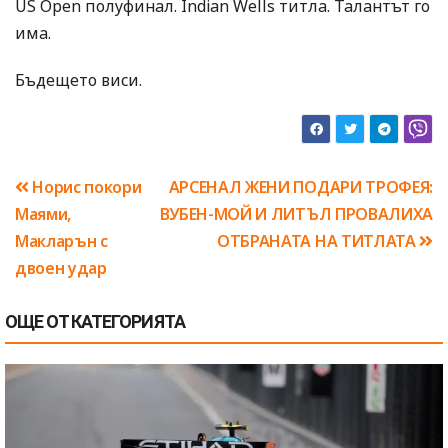
US Open полуфинал. Indian Wells титла. Талантът го
има.
Бъдещето виси.
Навигация
Норис покори
АРСЕНАЛ ЖЕНИ ПОДАРИ ТРОФЕЯ:
Маями,
ВУБЕН-МОЙ И ЛИТЪЛ ПРОВАЛИХА
Макларън с
ОТБРАНАТА НА ТИТЛАТА
двоен удар
ОЩЕ ОТ КАТЕГОРИЯТА