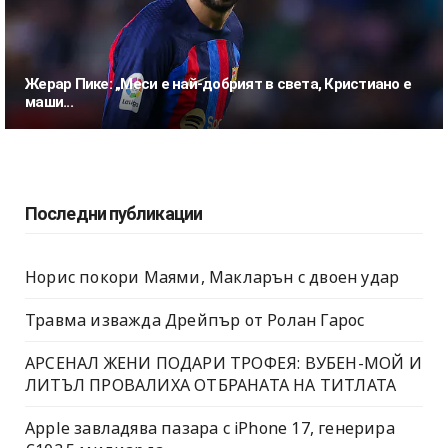
Жерар Пике: „Меси е най-добрият в света, Кристиано е
маши...
Последни публикации
Норис покори Маями, Макларън с двоен удар
Травма изважда Дрейпър от Ролан Гарос
АРСЕНАЛ ЖЕНИ ПОДАРИ ТРОФЕЯ: ВУБЕН-МОЙ И
ЛИТЪЛ ПРОВАЛИХА ОТБРАНАТА НА ТИТЛАТА
Apple завладява пазара с iPhone 17, генерира