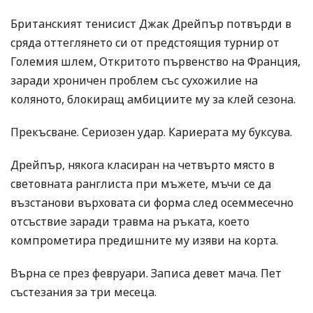
Британският тенисист Джак Дрейпър потвърди в
сряда оттеглянето си от предстоящия турнир от
Големия шлем, Откритото първенство на Франция,
заради хроничен проблем със сухожилие на
коляното, блокиращ амбициите му за клей сезона.
Прекъсване. Сериозен удар. Кариерата му буксува.
Дрейпър, някога класиран на четвърто място в
световната ранглиста при мъжете, мъчи се да
възстанови върховата си форма след осеммесечно
отсъствие заради травма на ръката, което
компрометира предишните му изяви на корта.
Върна се през февруари. Записа девет мача. Пет
състезания за три месеца.