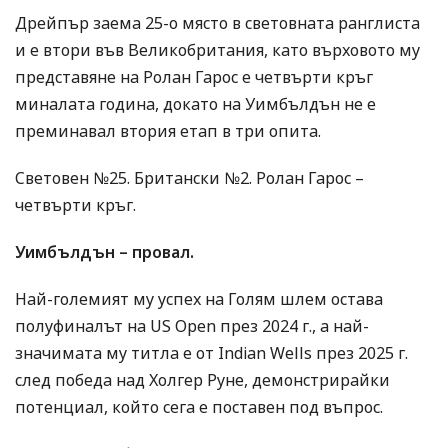
Дрейпър заема 25-о място в световната ранглиста
и е втори във Великобритания, като върховото му
представяне на Ролан Гарос е четвърти кръг
миналата година, докато на Уимбълдън не е
преминавал втория етап в три опита.
Световен №25. Британски №2. Ролан Гарос –
четвърти кръг.
Уимбълдън – провал.
Най-големият му успех на Голям шлем остава
полуфиналът на US Open през 2024 г., а най-
значимата му титла е от Indian Wells през 2025 г.
след победа над Холгер Руне, демонстрирайки
потенциал, който сега е поставен под въпрос.