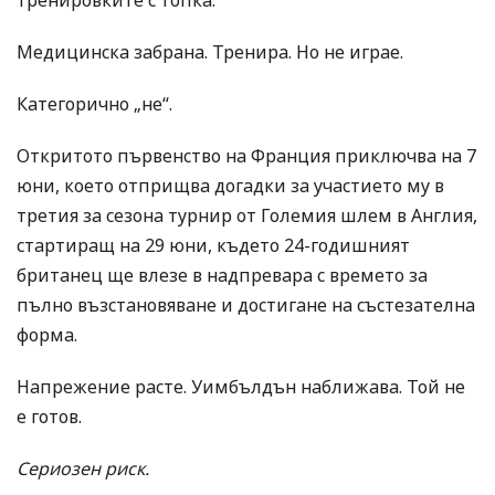
Медицинска забрана. Тренира. Но не играе.
Категорично „не“.
Откритото първенство на Франция приключва на 7
юни, което отприщва догадки за участието му в
третия за сезона турнир от Големия шлем в Англия,
стартиращ на 29 юни, където 24-годишният
британец ще влезе в надпревара с времето за
пълно възстановяване и достигане на състезателна
форма.
Напрежение расте. Уимбълдън наближава. Той не
е готов.
Сериозен риск.