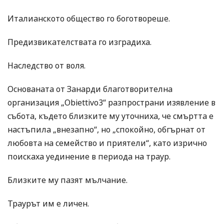
Италианското общество го боготвореше.
Предизвикателствата го изградиха.
Наследство от воля.
Основаната от Занарди благотворителна
организация „Obiettivo3“ разпространи изявление в
събота, където близките му уточниха, че смъртта е
настъпила „внезапно“, но „спокойно, обгърнат от
любовта на семейство и приятели“, като изрично
поискаха уединение в периода на траур.
Близките му пазят мълчание.
Траурът им е личен.