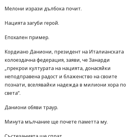
Мелони изрази дълбока почит.
Нацията загуби герой.
Епохален пример.
Кордиано Даниони, президент на Италианската
колоездачна федерация, заяви, че Занарди
„прекрои културата на нацията, донасяйки
неподправена радост и блаженство на своите
познати, вселявайки надежда в милиони хора по
света“.
Даниони обяви траур.
Минута мълчание ще почете паметта му.
Състезанията ще спрат.