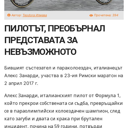
Автор:
Teodora Илиева
Прочетена:
394
ПИЛОТЪТ, ПРЕОБЪРНАЛ
ПРЕДСТАВАТА ЗА
НЕВЪЗМОЖНОТО
Бившият състезател и параколоездач, италианецът
Алекс Занарди, участва в 23-ия Римски маратон на
2 април 2017 г.
Алекс Занарди, италианският пилот от Формула 1,
който прекрои собствената си съдба, превръщайки
се в параолимпийски колоездачен шампион, след
като загуби и двата си крака при брутален
инцидент, почина на 59 години, потвърди