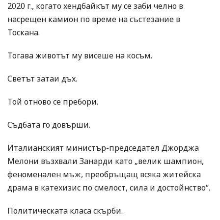
2020 г., когато хендбайкът му се заби челно в
насрещен камион по време на състезание в
Тоскана.
Тогава животът му висеше на косъм.
Светът затаи дъх.
Той отново се пребори.
Съдбата го довърши.
Италианският министър-председател Джорджа
Мелони възхвали Занарди като „велик шампион,
феноменален мъж, преобръщащ всяка житейска
драма в катехизис по смелост, сила и достойнство“.
Политическата класа скърби.