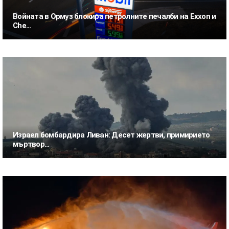
Войната в Ормуз блокира петролните печалби на Exxon и
Che...
Израел бомбардира Ливан: Десет жертви, примирието
мъртвор...