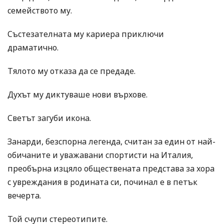
семейството му.
Състезателната му кариера приключи
драматично.
Тялото му отказа да се предаде.
Духът му диктуваше нови върхове.
Светът загуби икона.
Занарди, безспорна легенда, считан за един от най-
обичаните и уважавани спортисти на Италия,
преобърна изцяло обществената представа за хора
с увреждания в родината си, починал е в петък
вечерта.
Той счупи стереотипите.