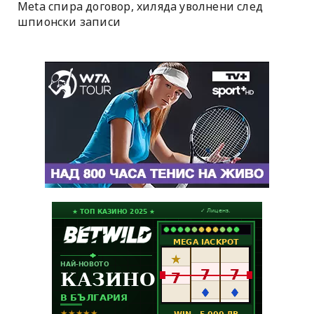
Meta спира договор, хиляда уволнени след
шпионски записи