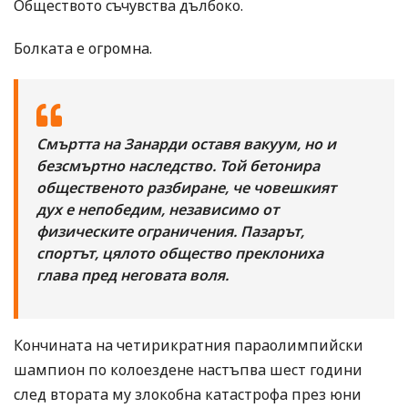
Обществото съчувства дълбоко.
Болката е огромна.
Смъртта на Занарди оставя вакуум, но и
безсмъртно наследство. Той бетонира
общественото разбиране, че човешкият
дух е непобедим, независимо от
физическите ограничения. Пазарът,
спортът, цялото общество преклониха
глава пред неговата воля.
Кончината на четирикратния параолимпийски
шампион по колоездене настъпва шест години
след втората му злокобна катастрофа през юни