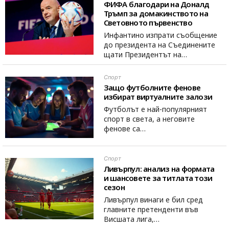
ФИФА благодари на Доналд
Тръмп за домакинството на
Световното първенство
Инфантино изпрати съобщение
до президента на Съединените
щати Президентът на…
Спорт
Защо футболните фенове
избират виртуалните залози
Футболът е най-популярният
спорт в света, а неговите
фенове са…
Спорт
Ливърпул: анализ на формата
и шансовете за титлата този
сезон
Ливърпул винаги е бил сред
главните претенденти във
Висшата лига,…