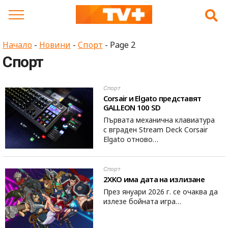
Skip
to
content
Начало
-
Новини
-
Спорт
-
Page 2
Спорт
Спорт
Corsair и Elgato представят
GALLEON 100 SD
Първата механична клавиатура
с вграден Stream Deck Corsair
Elgato отново…
Спорт
2XKO има дата на излизане
През януари 2026 г. се очаква да
излезе бойната игра…