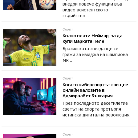
внедри повече функции във
видео асистентското
съдийство…
Спорт
Колко плати Неймар, за да
купи марката Пеле
Бразилската звезда ще се
грижи за имиджа на шампиона
NR…
Спорт
Когато киберспортът срещне
онлайн залозите в
Адмиралбет България
През последното десетилетие
светът на спорта претърпя
истинска дигитална революция.
…
Спорт