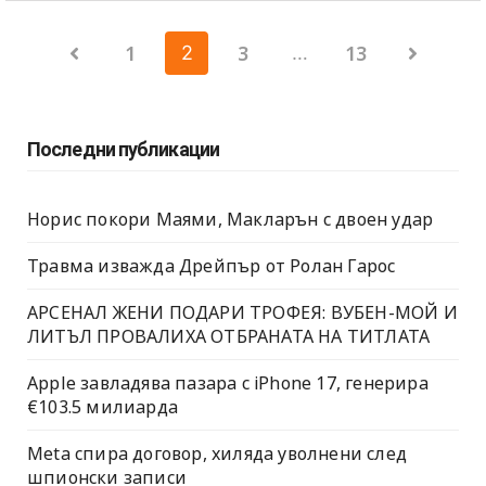
Разделяне
1
3
13
2
…
на
публикациите
Последни публикации
на
страници
Норис покори Маями, Макларън с двоен удар
Травма изважда Дрейпър от Ролан Гарос
АРСЕНАЛ ЖЕНИ ПОДАРИ ТРОФЕЯ: ВУБЕН-МОЙ И
ЛИТЪЛ ПРОВАЛИХА ОТБРАНАТА НА ТИТЛАТА
Apple завладява пазара с iPhone 17, генерира
€103.5 милиарда
Meta спира договор, хиляда уволнени след
шпионски записи