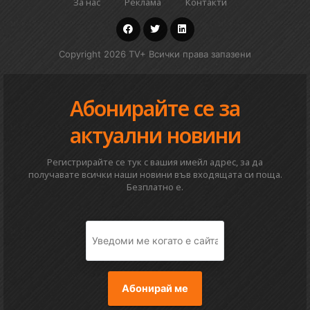
За нас
Реклама
Контакти
Copyright 2026 TV+ Всички права запазени
Абонирайте се за
актуални новини
Регистрирайте се тук с вашия имейл адрес, за да
получавате всички наши новини във входящата си поща.
Безплатно е.
Абонирай ме