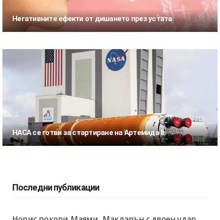
Негативните ефекти от дишането през устата
НАСА се готви за стартиране на Артемида II
Последни публикации
Норис покори Маями, Макларън с двоен удар