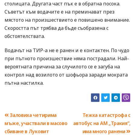
столицата. Другата част пък е в обратна посока.
Съветът към водачите е на преминават през
мястото на произшествието е повишено внимание.
Скоростта път трябва да бъде съобразена с
обстоятелствата.
Водачът на ТИР-а не е ранен и е контактен. По чудо
при пътното произшествие няма пострадали. Най-
вероятната причина за случилото се е загуба на
контрол над возилото от шофьора заради мократа
пътна настилка.
Навигация
Заловиха четирима
Тежка катастрофа с
мъже, участвали в масово
автобус на АМ „Тракия“,
сбиване в Луковит
има много ранени