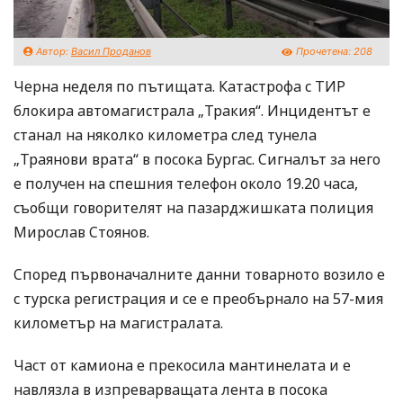
Автор:
Васил Проданов
Прочетена:
208
Черна неделя по пътищата. Катастрофа с ТИР
блокира автомагистрала „Тракия“. Инцидентът е
станал на няколко километра след тунела
„Траянови врата“ в посока Бургас. Сигналът за него
е получен на спешния телефон около 19.20 часа,
съобщи говорителят на пазарджишката полиция
Мирослав Стоянов.
Според първоначалните данни товарното возило е
с турска регистрация и се е преобърнало на 57-мия
километър на магистралата.
Част от камиона е прекосила мантинелата и е
навлязла в изпреварващата лента в посока