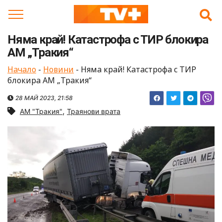
Skip
to
content
Няма край! Катастрофа с ТИР блокира
АМ „Тракия“
Начало
-
Новини
-
Няма край! Катастрофа с ТИР
блокира АМ „Тракия“
28 МАЙ 2023, 21:58
,
АМ "Тракия"
Траянови врата