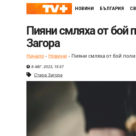
Skip
НОВИНИ
БЪЛГАРИЯ
СВ
to
content
Пияни смляха от бой п
Загора
Начало
-
Новини
-
Пияни смляха от бой поли
8 АВГ. 2023, 15:37
Стара Загора