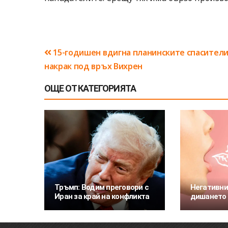
Навигация
15-годишен вдигна планинските спасител
накрак под връх Вихрен
ОЩЕ ОТ КАТЕГОРИЯТА
Тръмп: Водим преговори с
Негативни
Иран за край на конфликта
дишането 