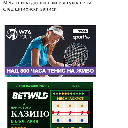
Meta спира договор, хиляда уволнени
след шпионски записи