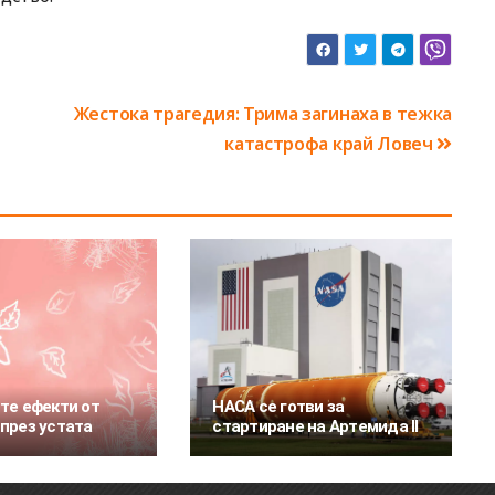
и
Жестока трагедия: Трима загинаха в тежка
катастрофа край Ловеч
те ефекти от
НАСА се готви за
през устата
стартиране на Артемида II