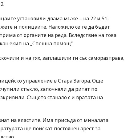
2.
цаите установили двама мъже – на 22 и 51-
жете и полицаите. Наложило се те да бъдат
рима от органите на реда. Вследствие на това
викан екип на „Спешна помощ“.
очили и на тях, заплашили ги със саморазправа,
лицейско управление в Стара Загора. Още
счупили стъкло, започнали да ритат по
зкривили. Същото станало с и вратата на
знат на властите. Има присъда от миналата
уратурата ще поискат постоянен арест за
дство.