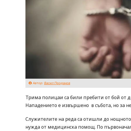
Автор:
Васил Проданов
Трима полицаи са били пребити от бой от д
Нападението е извършено в събота, но за не
Служителите на реда са отишли до нощното 
нужда от медицинска помощ. По първоначалн