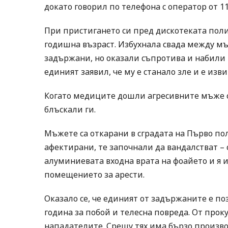
докато говорил по телефона с оператор от 11
При пристигането си пред дискотеката поли
годишна възраст. Избухнала свада между мъ
задържани, но оказали съпротива и набили т
единият заявил, че му е станало зле и е из
Когато медиците дошли агресивните мъже ск
блъскали ги.
Мъжете са откарани в сградата на Първо по
афектирани, те започнали да вандалстват – 
алуминиевата входна врата на фоайето и я и
помещението за арести.
Оказало се, че единият от задържаните е по
година за побой и телесна повреда. От прок
нападателите. Срещу тях има бързо произво