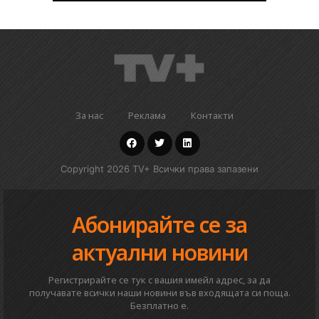
За нас
Реклама
Контакти
Copyright 2026 TV+ Всички права запазени
Абонирайте се за
актуални новини
Регистрирайте се тук с вашия имейл адрес, за да
получавате всички наши новини във входящата си поща.
Безплатно е.