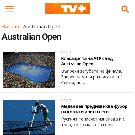
Skip
to
content
Начало
-
Australian Open
Australian Open
Спорт
Класацията на ATP след
Australian Open
Въпреки загубата на финала,
Зверев намали разликата със
Синър, но…
Спорт
Медведев предизвиква фурор
на корта и извън него
Руският тенисист изненада и с
това, което каза за своя…