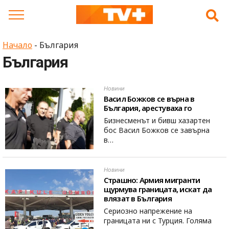
Skip
to
content
Начало
-
България
България
Новини
Васил Божков се върна в
България, арестуваха го
Бизнесменът и бивш хазартен
бос Васил Божков се завърна
в…
Новини
Страшно: Армия мигранти
щурмува границата, искат да
влязат в България
Сериозно напрежение на
границата ни с Турция. Голяма