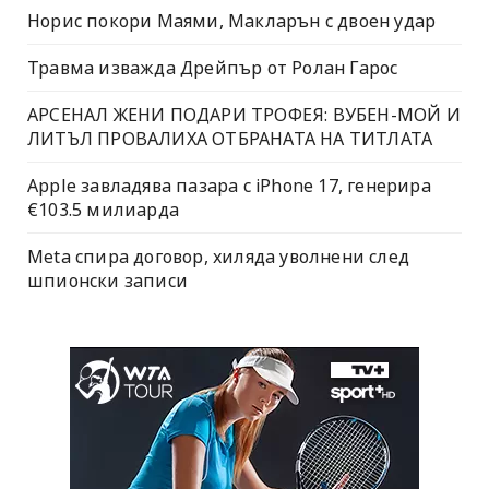
Норис покори Маями, Макларън с двоен удар
Травма изважда Дрейпър от Ролан Гарос
АРСЕНАЛ ЖЕНИ ПОДАРИ ТРОФЕЯ: ВУБЕН-МОЙ И
ЛИТЪЛ ПРОВАЛИХА ОТБРАНАТА НА ТИТЛАТА
Apple завладява пазара с iPhone 17, генерира
€103.5 милиарда
Meta спира договор, хиляда уволнени след
шпионски записи