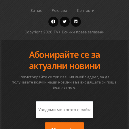
За нас
Реклама
Контакти
Copyright 2026 TV+ Всички права запазени
Абонирайте се за
актуални новини
Регистрирайте се тук с вашия имейл адрес, за да
получавате всички наши новини във входящата си поща.
Безплатно е.