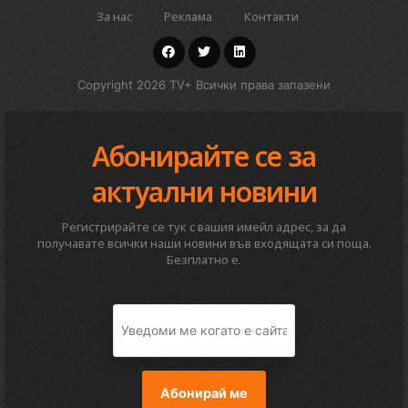
За нас
Реклама
Контакти
Copyright 2026 TV+ Всички права запазени
Абонирайте се за
актуални новини
Регистрирайте се тук с вашия имейл адрес, за да
получавате всички наши новини във входящата си поща.
Безплатно е.
Абонирай ме