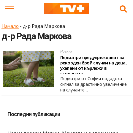
Skip
to
content
Начало
-
д-р Рада Маркова
д-р Рада Маркова
Новини
Педиатри предупреждават за
рекорден брой случаи на деца,
ухапани от кърлежи в
столицата
Педиатри от София подадоха
сигнал за драстично увеличение
на случаите…
Последни публикации