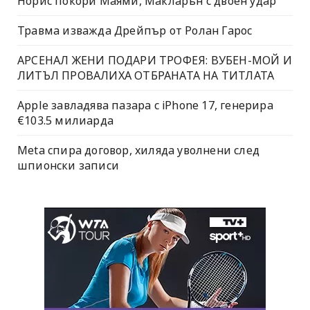
Норис покори Маями, Макларън с двоен удар
Травма изважда Дрейпър от Ролан Гарос
АРСЕНАЛ ЖЕНИ ПОДАРИ ТРОФЕЯ: ВУБЕН-МОЙ И
ЛИТЪЛ ПРОВАЛИХА ОТБРАНАТА НА ТИТЛАТА
Apple завладява пазара с iPhone 17, генерира
€103.5 милиарда
Meta спира договор, хиляда уволнени след
шпионски записи