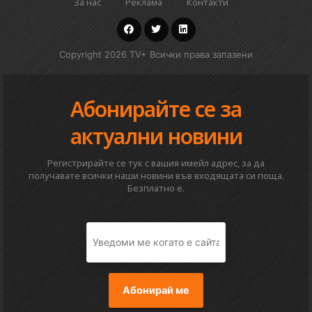
За нас
Реклама
Контакти
Copyright 2026 TV+ Всички права запазени
Абонирайте се за
актуални новини
Регистрирайте се тук с вашия имейл адрес, за да
получавате всички наши новини във входящата си поща.
Безплатно е.
Абонирай ме