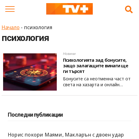
Skip
to
content
Начало
-
психология
психология
Новини
Психологията зад бонусите,
защо залагащите винаги ще
ги търсят
Бонусите са неотменна част от
света на хазарта и онлайн…
Последни публикации
Норис покори Маями, Макларън с двоен удар