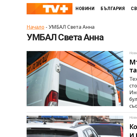
Skip
НОВИНИ
БЪЛГАРИЯ
СВ
to
content
Начало
-
УМБАЛ Света Анна
УМБАЛ Света Анна
Нов
Мъ
та
Те
ст
Ин
бу
съ
Нов
Ко
и 