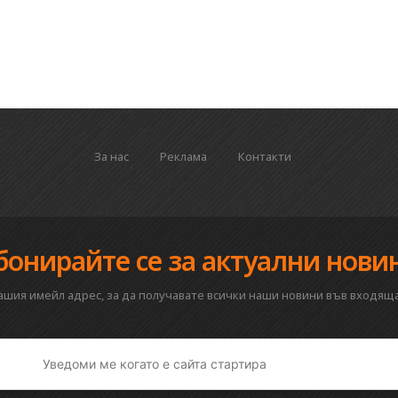
За нас
Реклама
Контакти
бонирайте се за актуални нови
вашия имейл адрес, за да получавате всички наши новини във входяща