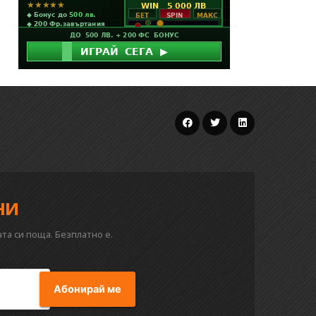
ни
та си поща. Безплатно е.
Абонирай ме