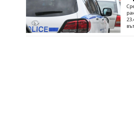
Ср
ра
23.
въ