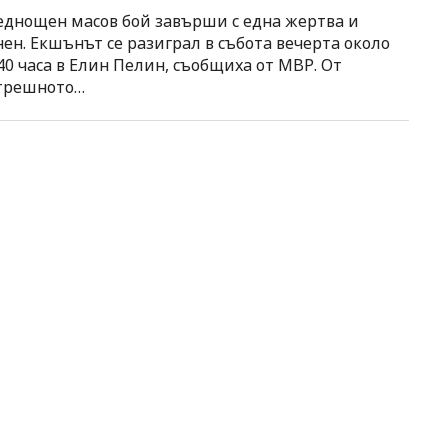
еднощен масов бой завърши с една жертва и
нен. Екшънът се разиграл в събота вечерта около
40 часа в Елин Пелин, съобщиха от МВР. От
трешното…