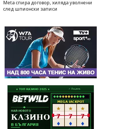
Meta спира договор, хиляда уволнени
след шпионски записи