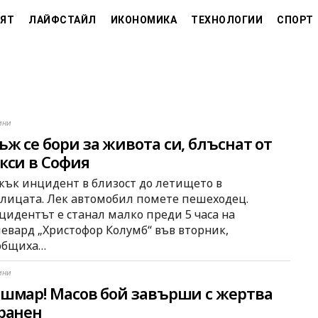
ЯТ
ЛАЙФСТАЙЛ
ИКОНОМИКА
ТЕХНОЛОГИИ
СПОРТ
ини
ж се бори за живота си, блъснат от
кси в София
жък инцидент в близост до летището в
олицата. Лек автомобил помете пешеходец.
цидентът е станал малко преди 5 часа на
левард „Христофор Колумб“ във вторник,
общиха…
ини
шмар! Масов бой завърши с жертва
ранен