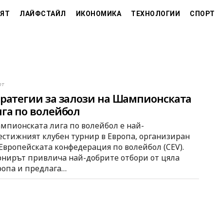
ЯТ
ЛАЙФСТАЙЛ
ИКОНОМИКА
ТЕХНОЛОГИИ
СПОРТ
рт
ратегии за залози на Шампионската
га по волейбол
мпионската лига по волейбол е най-
естижният клубен турнир в Европа, организиран
 Европейската конфедерация по волейбол (CEV).
рнирът привлича най-добрите отбори от цяла
ропа и предлага…