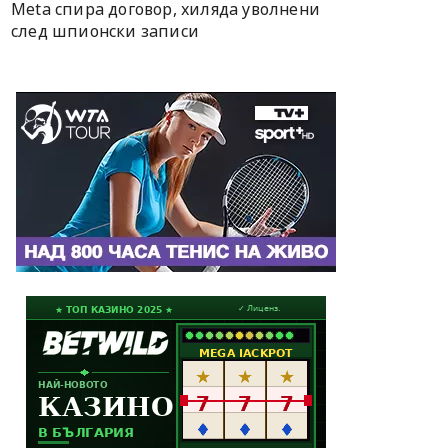
Meta спира договор, хиляда уволнени
след шпионски записи