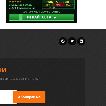
ни
та си поща. Безплатно е.
Абонирай ме