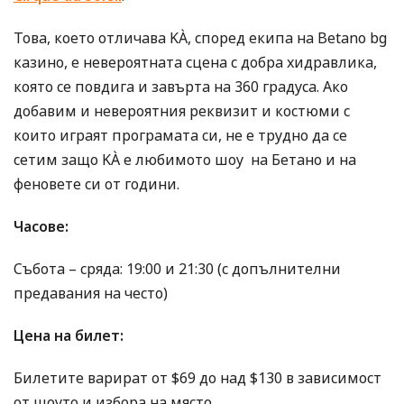
Това, което отличава KÀ, според екипа на Betano bg
казино, е невероятната сцена с добра хидравлика,
която се повдига и завърта на 360 градуса. Ако
добавим и невероятния реквизит и костюми с
които играят програмата си, не е трудно да се
сетим защо KÀ е любимото шоу на Бетано и на
феновете си от години.
Часове:
Събота – сряда: 19:00 и 21:30 (с допълнителни
предавания на често)
Цена на билет:
Билетите варират от $69 до над $130 в зависимост
от шоуто и избора на място.