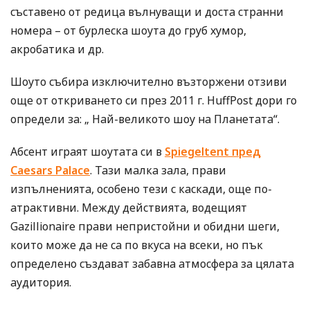
съставено от редица вълнуващи и доста странни
номера – от бурлеска шоута до груб хумор,
акробатика и др.
Шоуто събира изключително възторжени отзиви
още от откриването си през 2011 г. HuffPost дори го
определи за: „ Най-великото шоу на Планетата“.
Абсент играят шоутата си в
Spiegeltent пред
Caesars Palace
. Тази малка зала, прави
изпълненията, особено тези с каскади, още по-
атрактивни. Между действията, водещият
Gazillionaire прави непристойни и обидни шеги,
които може да не са по вкуса на всеки, но пък
определено създават забавна атмосфера за цялата
аудитория.