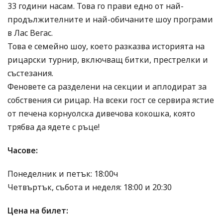
33 години насам. Това го прави едно от най-
продължителните и най-обичаните шоу програми
в Лас Вегас.
Това е семейно шоу, което разказва историята на
рицарски турнир, включващ битки, престрелки и
състезания.
Феновете са разделени на секции и аплодират за
собствения си рицар. На всеки гост се сервира ястие
от печена корнуолска дивечова кокошка, която
трябва да ядете с ръце!
Часове:
Понеделник и петък: 18:00ч
Четвъртък, събота и неделя: 18:00 и 20:30
Цена на билет: