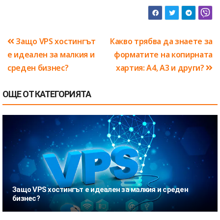
Навигация
Защо VPS хостингът
Какво трябва да знаете за
е идеален за малкия и
форматите на копирната
среден бизнес?
хартия: A4, A3 и други?
ОЩЕ ОТ КАТЕГОРИЯТА
Защо VPS хостингът е идеален за малкия и среден
бизнес?