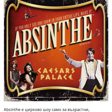
Absinthe е цирково шоу само за възрастни,