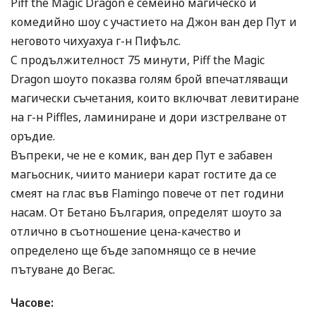
Piff the Magic Dragon е семейно магическо и
комедийно шоу с участието на Джон ван дер Пут и
неговото чихуахуа г-н Пифълс.
С продължителност 75 минути, Piff the Magic
Dragon шоуто показва голям брой впечатляващи
магически съчетания, които включват левитиране
на г-н Piffles, ламиниране и дори изстрелване от
оръдие.
Въпреки, че не е комик, ван дер Пут е забавен
магьосник, чиито маниери карат гостите да се
смеят на глас във Flamingo повече от пет години
насам. От Бетано България, определят шоуто за
отлично в съотношение цена-качество и
определено ще бъде запомнящо се в нечие
пътуване до Вегас.
Часове: