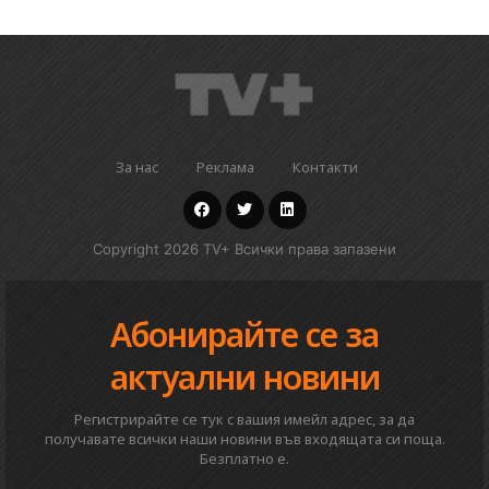
За нас
Реклама
Контакти
Copyright 2026 TV+ Всички права запазени
Абонирайте се за
актуални новини
Регистрирайте се тук с вашия имейл адрес, за да
получавате всички наши новини във входящата си поща.
Безплатно е.