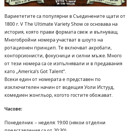
Вариететите са популярни в Съединените щати от
1800 г. V The Ultimate Variety Show се основава на
история, която прави формата свеж и вълнуващ.
Многобройни номера участват в шоуто на
ротационен принцип. Те включват акробати,
конторсионисти, фокусници и силни мъже. Много
от тези номера са се изпълнявали и в предавания
като „America’s Got Talent“.
Всеки един от номерата е представен по
изключителен начин от водещия Уоли Истууд,
комедиен жонгльор, когото гостите обожават.
Часове:
Понеделник – неделя: 19:00 (някои отделни
представления са от 20:30)