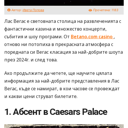
Автор:
Ивета Попова
Прочетена:
1183
Лас Вегас е световната столица на развлеченията с
фантастични казина и множество концерти,
събития и шоу програми. От
Betano.com casino
,
отново ни потопиха в прекрасната атмосфера с
поредната си Вегас класация за най-добрите шоута
през 2024г. и след това.
Ако продължите да четете, ще научите цялата
информация за най-добрите представления в Лас
Вегас, къде се намират, в кои часове се провеждат
и какви цени струват билетите.
1. Абсент в Caesars Palace