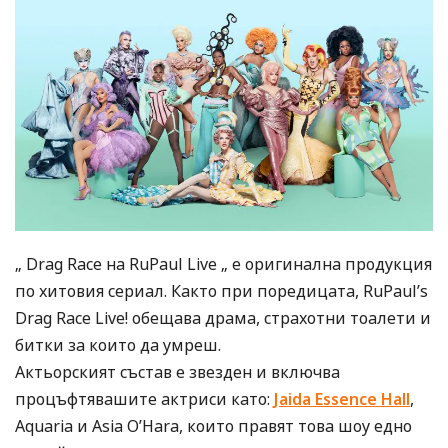
„ Drag Race на RuPaul Live „ е оригинална продукция
по хитовия сериал. Както при поредицата, RuPaul’s
Drag Race Live! обещава драма, страхотни тоалети и
битки за които да умреш.
Актьорският състав е звезден и включва
процъфтявашите актриси като:
Jaida Essence Hall
,
Aquaria и Asia O’Hara, които правят това шоу едно