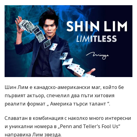
Шин Лим е канадско-американски маг, който бе
първият актьор, спечелил два пъти хитовия
реалити формат „ Америка търси талант “.
Славатан в комбинация с наколко много интересни
и уникални номера в „Penn and Teller’s Fool Us“
направиха Лим звезда.