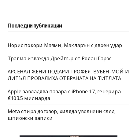
Последни публикации
Норис покори Маями, Макларън с двоен удар
Травма изважда Дрейпър от Ролан Гарос
АРСЕНАЛ ЖЕНИ ПОДАРИ ТРОФЕЯ: ВУБЕН-МОЙ И
ЛИТЪЛ ПРОВАЛИХА ОТБРАНАТА НА ТИТЛАТА
Apple завладява пазара с iPhone 17, генерира
€103.5 милиарда
Meta спира договор, хиляда уволнени след
шпионски записи