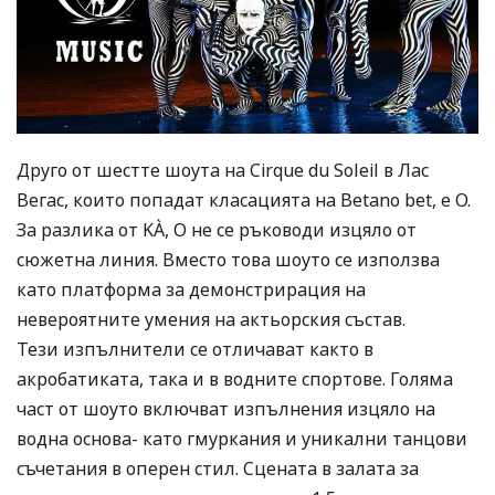
Друго от шестте шоута на Cirque du Soleil в Лас
Вегас, които попадат класацията на Betano bet, е O.
За разлика от KÀ, O не се ръководи изцяло от
сюжетна линия. Вместо това шоуто се използва
като платформа за демонстрирация на
невероятните умения на актьорския състав.
Тези изпълнители се отличават както в
акробатиката, така и в водните спортове. Голяма
част от шоуто включват изпълнения изцяло на
водна основа- като гмуркания и уникални танцови
съчетания в оперен стил. Сцената в залата за