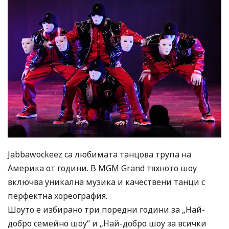
Jabbawockeez са любимата танцова трупа на
Америка от години. В MGM Grand тяхното шоу
включва уникална музика и качествени танци с
перфектна хореография.
Шоуто е избирано три поредни години за „Най-
добро семейно шоу“ и „Най-добро шоу за всички