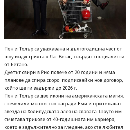
Пен и Телър са уважавана и дългогодишна част от
шоу индустрията в Лас Вегас, твърдят специалисти
от Бетано.
Дуетът свири в Рио повече от 20 години и няма
планове да спира скоро, подписвайки нов договор,
който ще ги задържи до 2026 г.
Пен и Телър са две икони на американската магия,
спечелили множество награди Еми и притежават
звезда на Холивудската алея на славата. Шоуто им
съчетава трикове от 40-годишната им кариера,
което е задължително за гледане, ако сте любител