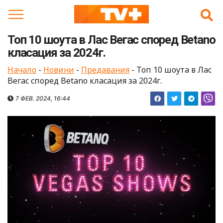
Skip
to
content
Топ 10 шоута в Лас Вегас според Betano
класация за 2024г.
Начало
-
Новини
-
Предавания
-
Топ 10 шоута в Лас
Вегас според Betano класация за 2024г.
7 ФЕВ. 2024, 16:44