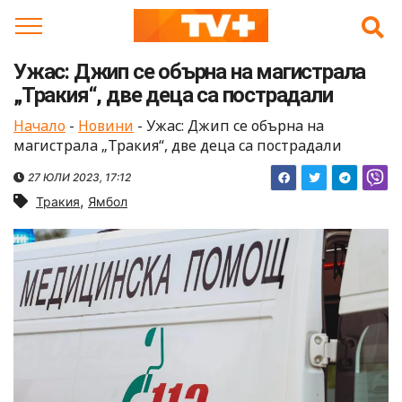
Skip
to
content
Ужас: Джип се обърна на магистрала
„Тракия“, две деца са пострадали
Начало
-
Новини
-
Ужас: Джип се обърна на
магистрала „Тракия“, две деца са пострадали
27 ЮЛИ 2023, 17:12
,
Тракия
Ямбол