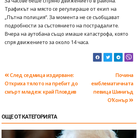
За часове беше спряно движението в района.
Трафикът на място се регулираше от екип на
„Пътна полиция“. За момента не се съобщават
подробности за състоянието на пострадалите.
Вчера на аутобана също имаше катастрофа, която
спря движението за около 14 часа.
Навигация
След седмица издирване:
Почина
Откриха тялото на пребит до
емблематичната
смърт младеж край Пловдив
певица Шиниъд
О’Конър
ОЩЕ ОТ КАТЕГОРИЯТА