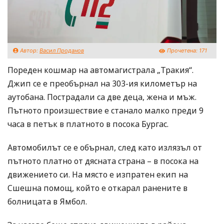
Автор:
Васил Проданов
Прочетена:
171
Пореден кошмар на автомагистрала „Тракия“.
Джип се е преобърнал на 303-ия километър на
аутобана. Пострадали са две деца, жена и мъж.
Пътното произшествие е станало малко преди 9
часа в петък в платното в посока Бургас.
Автомобилът се е обърнал, след като излязъл от
пътното платно от дясната страна – в посока на
движението си. На място е изпратен екип на
Сшешна помощ, който е откарал ранените в
болницата в Ямбол.