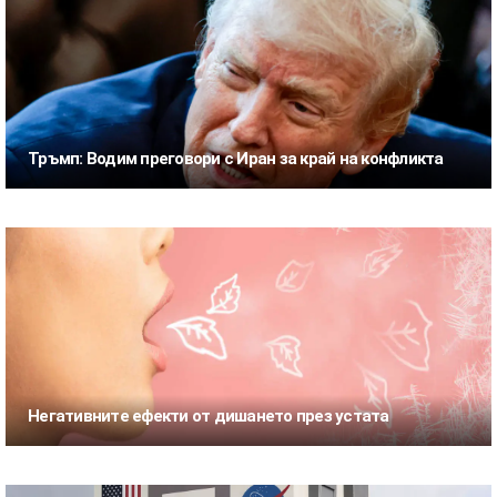
Тръмп: Водим преговори с Иран за край на конфликта
Негативните ефекти от дишането през устата