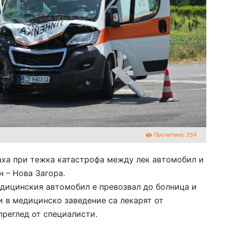
Прочетена:
254
аха при тежка катастрофа между лек автомобил и
н – Нова Загора.
едицинския автомобил е превозвал до болница и
и в медицинско заведение са лекарят от
преглед от специалисти.