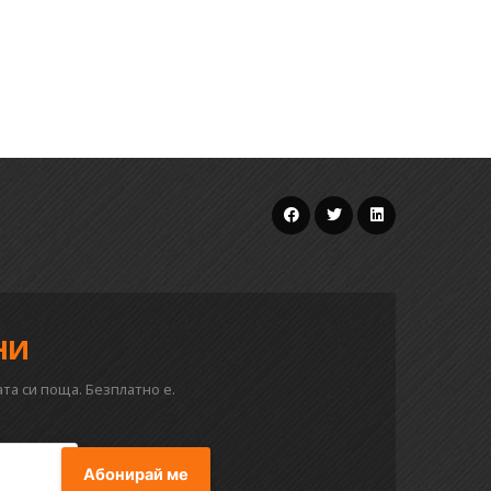
ни
та си поща. Безплатно е.
Абонирай ме