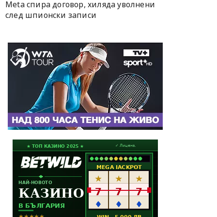
Meta спира договор, хиляда уволнени
след шпионски записи