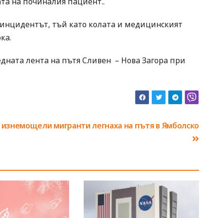
ата на починалия пациент..
л инцидентът, тъй като колата и медицинският
ка.
дната лента на пътя Сливен – Нова Загора при
 изнемощели мигранти легнаха на пътя в Ямболско