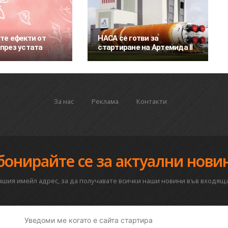
те ефекти от
НАСА се готви за
през устата
стартиране на Артемида II
За нас
Реклама
Контакти
бонирайте се за актуални нови
вашия имейл адрес, за да получавате всички наши новини във входяща