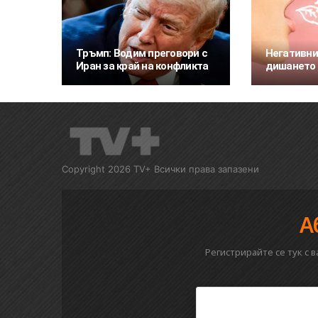
Тръмп: Водим преговори с
Негативни
Иран за край на конфликта
дишането 
Copyright 2026 TV+ Всички права запазени
А
Регистрирайте се тук с 