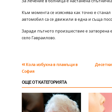
За лечение в болница е настанена спътничк
Към момента се изяснява как точно е стана
автомобил са се движили в една и съща посо
Заради пътното произшествие е затворена е
село Гавраилово.
Навигация
Кола избухна в пламъци в
Десетки
София
ОЩЕ ОТ КАТЕГОРИЯТА