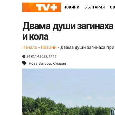
Skip
НОВИНИ
БЪЛГАРИЯ
СВ
to
content
Двама души загинаха 
и кола
Начало
-
Новини
-
Двама души загинаха при 
24 ЮЛИ 2023, 17:15
,
Нова Загора
Сливен