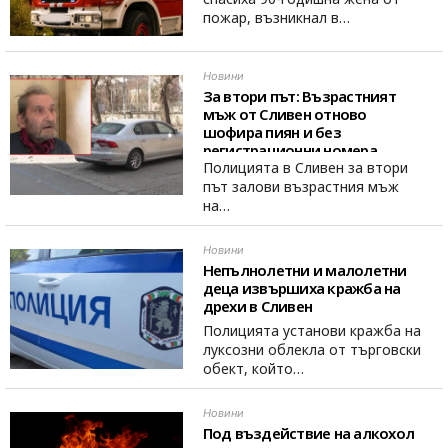
пожар, възникнал в…
Новини
За втори път: Възрастният
мъж от Сливен отново
шофира пиян и без
регистрационни номера
Полицията в Сливен за втори
път залови възрастния мъж
на…
Новини
Непълнолетни и малолетни
деца извършиха кражба на
дрехи в Сливен
Полицията установи кражба на
луксозни облекла от търговски
обект, който…
Новини
Под въздействие на алкохол