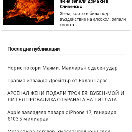
жена запали дома си в
Сливенско
Жена, която е била под
въздействие на алкохол, запали
своята…
Последни публикации
Норис покори Маями, Макларън с двоен удар
Травма изважда Дрейпър от Ролан Гарос
АРСЕНАЛ ЖЕНИ ПОДАРИ ТРОФЕЯ: ВУБЕН-МОЙ И
ЛИТЪЛ ПРОВАЛИХА ОТБРАНАТА НА ТИТЛАТА
Apple завладява пазара с iPhone 17, генерира
€103.5 милиарда
Meta спира договор, хиляда уволнени след