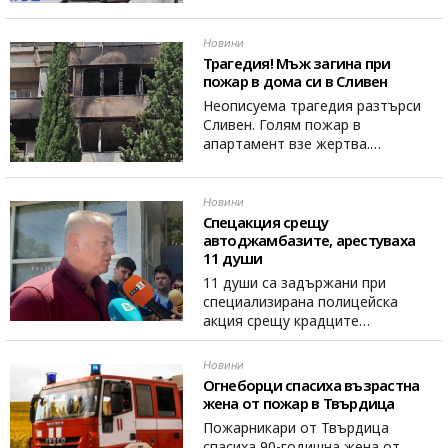
Новини
Трагедия! Мъж загина при
пожар в дома си в Сливен
Неописуема трагедия разтърси
Сливен. Голям пожар в
апартамент взе жертва.…
Новини
Спецакция срещу
автоджамбазите, арестуваха
11 души
11 души са задържани при
специализирана полицейска
акция срещу крадците…
Новини
Огнеборци спасиха възрастна
жена от пожар в Твърдица
Пожарникари от Твърдица
спасиха 90-годишна жена от