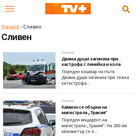
Skip
to
content
Начало
-
Сливен
Сливен
Новини
Двама души загинаха при
кастрофа с линейка и кола
Пореден кошмар на пътя.
Двама души загинаха при тежка
катастрофа…
Новини
Камион се обърна на
магистрала „Тракия“
Пореден инцидент на
магистрала „Тракия“. На 280-ия
километър се е…