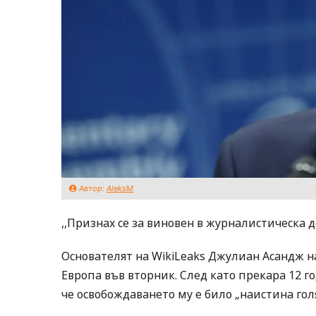
Автор:
AleksM
,,Признах се за виновен в журналистическа де
Основателят на WikiLeaks Джулиан Асандж 
Европа във вторник. След като прекара 12 го
че освобождаването му е било „наистина гол