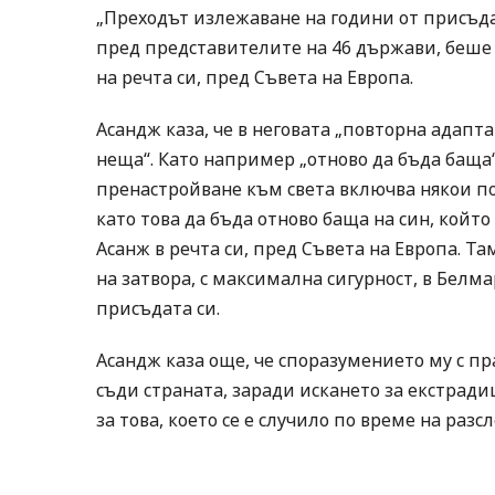
„Преходът излежаване на години от присъда
пред представителите на 46 държави, беше 
на речта си, пред Съвета на Европа.
Асандж каза, че в неговата „повторна адапт
неща“. Като например „отново да бъда баща“
пренастройване към света включва някои п
като това да бъда отново баща на син, който 
Асанж в речта си, пред Съвета на Европа. Т
на затвора, с максимална сигурност, в Бел
присъдата си.
Асандж каза още, че споразумението му с п
съди страната, заради искането за екстрад
за това, което се е случило по време на разс