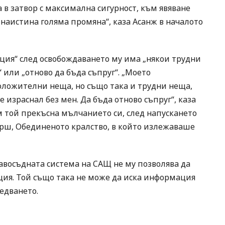
 в затвор с максимална сигурност, към явяване
наистина голяма промяна“, каза Асанж в началото
ация“ след освобождаването му има „някои трудни
 или „отново да бъда съпруг“. „Моето
оложителни неща, но също така и трудни неща,
е израснал без мен. Да бъда отново съпруг“, каза
ам той прекъсна мълчанието си, след напускането
марш, Обединеното кралство, в който излежаваше
равосъдната система на САЩ не му позволява да
иция. Той също така не може да иска информация
ледването.