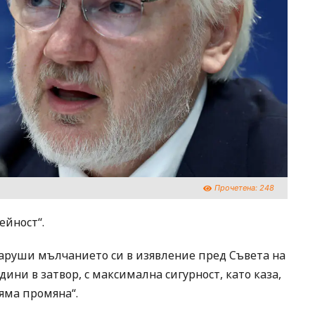
Прочетена:
248
йност‘‘.
наруши мълчанието си в изявление пред Съвета на
дини в затвор, с максимална сигурност, като каза,
яма промяна“.