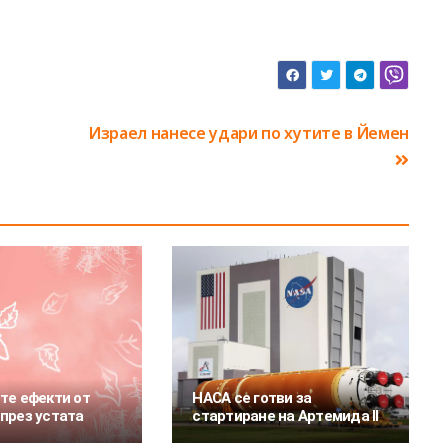
Израел нанесе удари по хутите в Йемен
те ефекти от
НАСА се готви за
през устата
стартиране на Артемида II