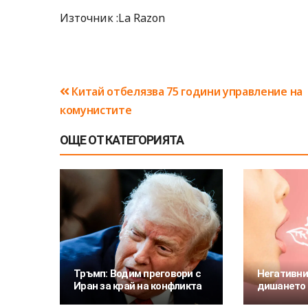
Източник :La Razon
Навигация
Китай отбелязва 75 години управление на
комунистите
ОЩЕ ОТ КАТЕГОРИЯТА
Тръмп: Водим преговори с
Негативни
Иран за край на конфликта
дишането 