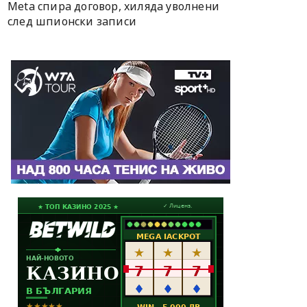
Meta спира договор, хиляда уволнени
след шпионски записи