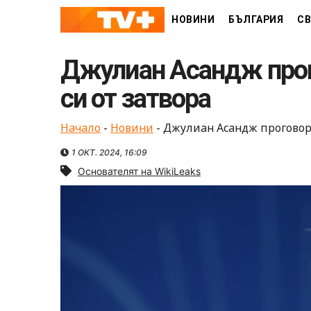
Skip
НОВИНИ
БЪЛГАРИЯ
СВ
to
content
Джулиан Асандж прог
си от затвора
Начало
-
Новини
-
Джулиан Асандж проговори
1 ОКТ. 2024, 16:09
Основателят на WikiLeaks