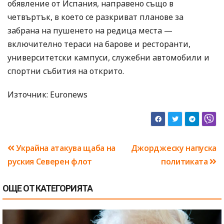
обявление от Испания, направено също в
четвъртък, в което се разкриват планове за
забрана на пушенето на редица места —
включително тераси на барове и ресторанти,
университетски кампуси, служебни автомобили и
спортни събития на открито.
Източник: Euronews
Навигация
Украйна атакува щаба на
Джорджеску напуска
руския Северен флот
политиката
ОЩЕ ОТ КАТЕГОРИЯТА