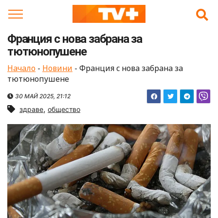
Skip
to
content
Франция с нова забрана за
тютюнопушене
Начало
-
Новини
-
Франция с нова забрана за
тютюнопушене
30 МАЙ 2025, 21:12
,
здраве
общество