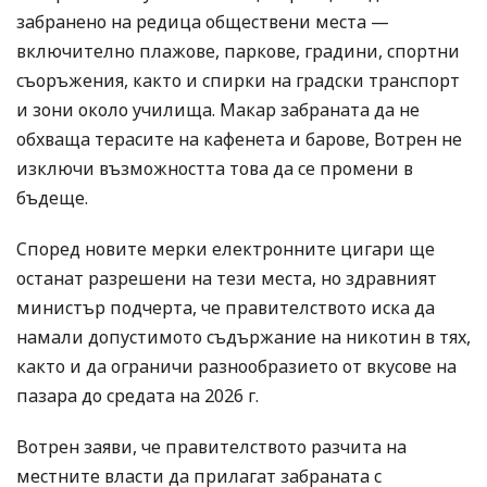
забранено на редица обществени места —
включително плажове, паркове, градини, спортни
съоръжения, както и спирки на градски транспорт
и зони около училища. Макар забраната да не
обхваща терасите на кафенета и барове, Вотрен не
изключи възможността това да се промени в
бъдеще.
Според новите мерки електронните цигари ще
останат разрешени на тези места, но здравният
министър подчерта, че правителството иска да
намали допустимото съдържание на никотин в тях,
както и да ограничи разнообразието от вкусове на
пазара до средата на 2026 г.
Вотрен заяви, че правителството разчита на
местните власти да прилагат забраната с