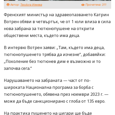
Автор:
Teodora Илиева
Прочетена:
311
Френският министър на здравеопазването Катрин
Вотрен обяви в четвъртък, че от 1 юли влиза в сила
нова забрана за тютюнопушене на открити
обществени места, където има деца.
В интервю Вотрен заяви: „Там, където има деца,
тютюнопушенето трябва да изчезне“, добавяйки:
„Поколение без тютюнев дим е възможно и то
започва сега.“
Нарушаването на забраната — част от по-
широката Национална програма за борба с
тютюнопушенето, обявена през ноември 2023 г. —
може да бъде санкционирано с глоба от 135 евро.
На практика пушенето на цигари ще бъде