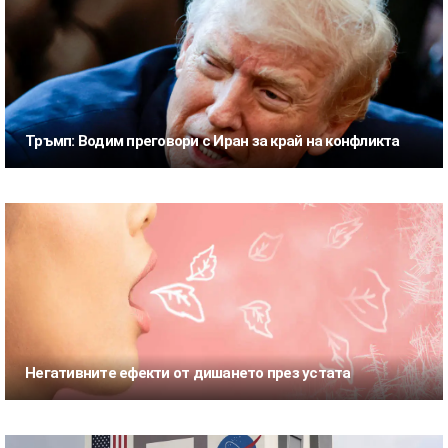
Тръмп: Водим преговори с Иран за край на конфликта
Негативните ефекти от дишането през устата