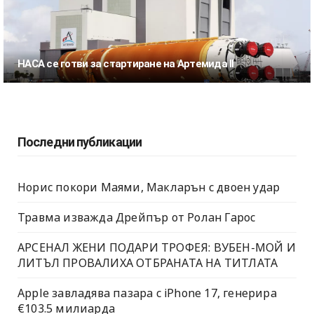
НАСА се готви за стартиране на Артемида II
Последни публикации
Норис покори Маями, Макларън с двоен удар
Травма изважда Дрейпър от Ролан Гарос
АРСЕНАЛ ЖЕНИ ПОДАРИ ТРОФЕЯ: ВУБЕН-МОЙ И
ЛИТЪЛ ПРОВАЛИХА ОТБРАНАТА НА ТИТЛАТА
Apple завладява пазара с iPhone 17, генерира
€103.5 милиарда