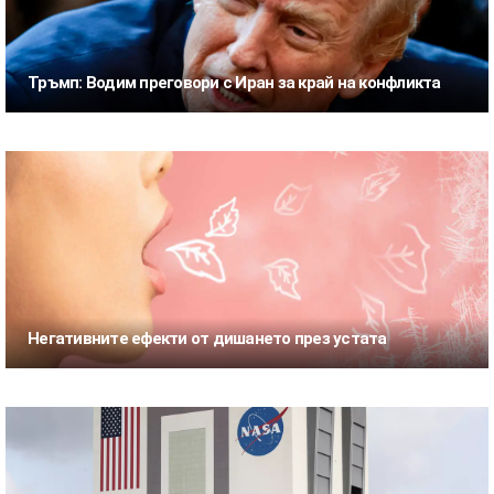
Тръмп: Водим преговори с Иран за край на конфликта
Негативните ефекти от дишането през устата