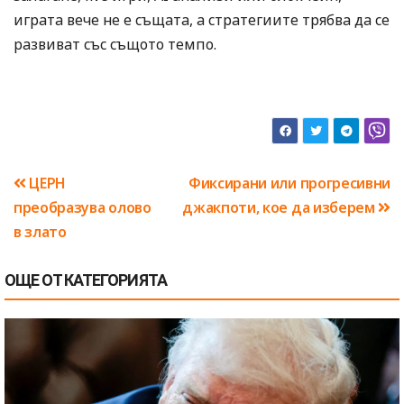
играта вече не е същата, а стратегиите трябва да се
развиват със същото темпо.
Навигация
ЦЕРН
Фиксирани или прогресивни
преобразува олово
джакпоти, кое да изберем
в злато
ОЩЕ ОТ КАТЕГОРИЯТА