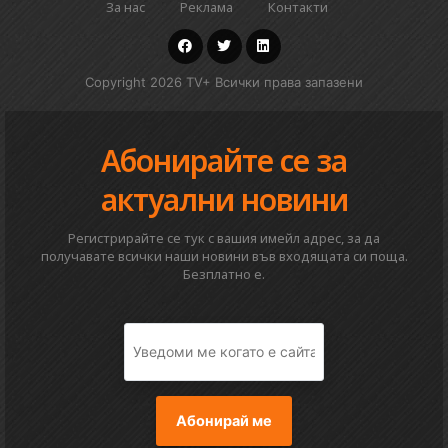
За нас
Реклама
Контакти
Copyright 2026 TV+ Всички права запазени
Абонирайте се за
актуални новини
Регистрирайте се тук с вашия имейл адрес, за да
получавате всички наши новини във входящата си поща.
Безплатно е.
Абонирай ме