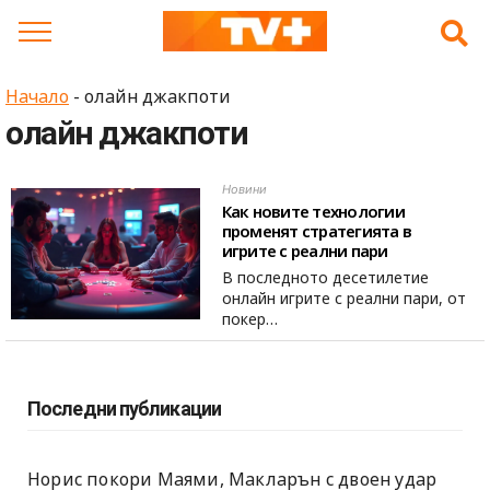
Skip
to
content
Начало
-
олайн джакпоти
олайн джакпоти
Новини
Как новите технологии
променят стратегията в
игрите с реални пари
В последното десетилетие
онлайн игрите с реални пари, от
покер…
Последни публикации
Норис покори Маями, Макларън с двоен удар