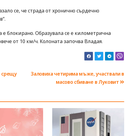
зало се, че страда от хронично сърдечно
в“.
 е блокирано. Образувала се е километрична
вече от 10 км/ч. Колоната започва Владая.
и срещу
Заловиха четирима мъже, участвали в
масово сбиване в Луковит