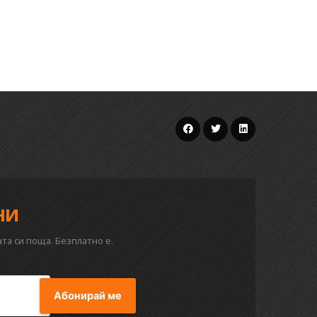
ни
та си поща. Безплатно е.
Абонирай ме