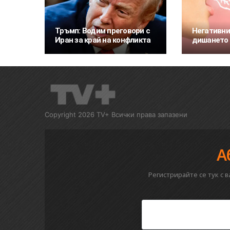
Тръмп: Водим преговори с
Негативни
Иран за край на конфликта
дишането 
Copyright 2026 TV+ Всички права запазени
А
Регистрирайте се тук с 