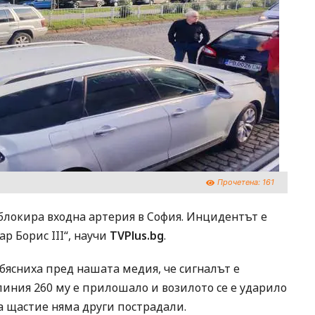
Прочетена:
161
 блокира входна артерия в София. Инцидентът е
р Борис III“, научи
TVPlus.bg
.
ясниха пред нашата медия, че сигналът е
о линия 260 му е прилошало и возилото се е ударило
За щастие няма други пострадали.