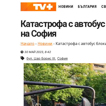
Skip
НОВИНИ
БЪЛГАРИЯ
СВ
to
content
Катастрофа с автобус
на София
Начало
-
Новини
-
Катастрофа с автобус блок
30 МАЙ 2023, 8:42
,
бул. Цар Борис III
София