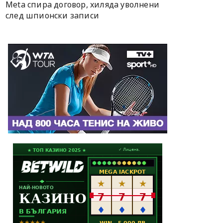
Meta спира договор, хиляда уволнени
след шпионски записи