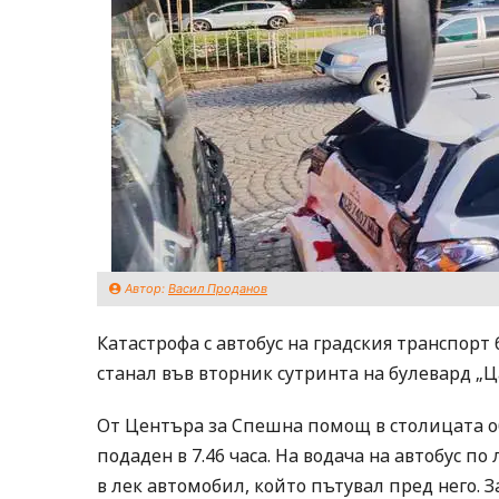
Автор:
Васил Проданов
Катастрофа с автобус на градския транспорт
станал във вторник сутринта на булевард „Ца
От Центъра за Спешна помощ в столицата об
подаден в 7.46 часа. На водача на автобус п
в лек автомобил, който пътувал пред него. 