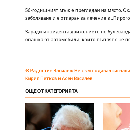
56-годишният мъж е прегледан на място. Ока
заболяване и е откаран за лечение в „Пирого
Заради инцидента движението по булеварда
опашка от автомобили, които пъплят с не по
Навигация
Радостин Василев: Не съм подавал сигнал
Кирил Петков и Асен Василев
ОЩЕ ОТ КАТЕГОРИЯТА