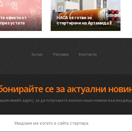
те ефекти от
НАСА се готви за
през устата
стартиране на Артемида II
За нас
Реклама
Контакти
бонирайте се за актуални нови
вашия имейл адрес, за да получавате всички наши новини във входяща