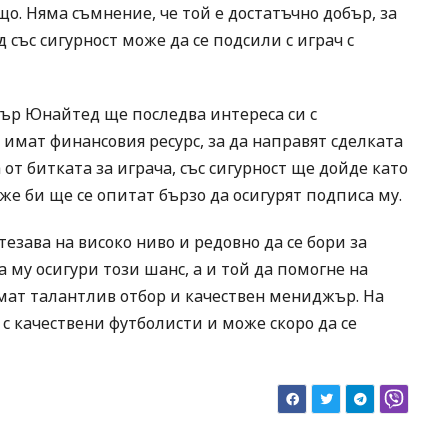
о. Няма съмнение, че той е достатъчно добър, за
 със сигурност може да се подсили с играч с
тър Юнайтед ще последва интереса си с
имат финансовия ресурс, за да направят сделката
 от битката за играча, със сигурност ще дойде като
же би ще се опитат бързо да осигурят подписа му.
езава на високо ниво и редовно да се бори за
му осигури този шанс, а и той да помогне на
имат талантлив отбор и качествен мениджър. На
с качествени футболисти и може скоро да се