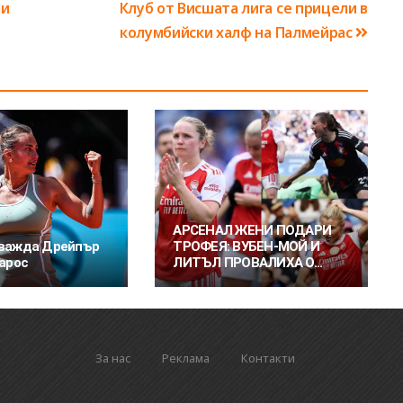
ли
Клуб от Висшата лига се прицели в
колумбийски халф на Палмейрас
АРСЕНАЛ ЖЕНИ ПОДАРИ
зважда Дрейпър
ТРОФЕЯ: ВУБЕН-МОЙ И
Гарос
ЛИТЪЛ ПРОВАЛИХА О...
За нас
Реклама
Контакти