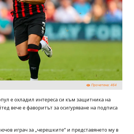
Прочетена:
464
рпул е охладил интереса си към защитника на
ед вече е фаворитът за осигуряване на подписа
лючов играч за „черешките“ и представянето му в