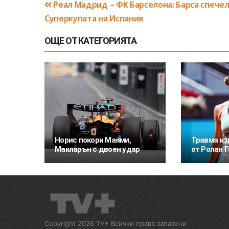
Навигация
Реал Мадрид – ФК Барселона: Барса спече
Суперкупата на Испания
ОЩЕ ОТ КАТЕГОРИЯТА
Норис покори Маями,
Травма и
Макларън с двоен удар
от Ролан 
Copyright 2026 TV+ Всички права запазени