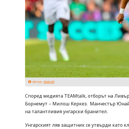
Автор:
AleksM
Според медията TEAMtalk, отборът на Ливъ
Борнемут – Милош Керкез. Манчестър Юнайт
на талантливия унгарски бранител.
Унгарският ляв защитник се утвърди като к