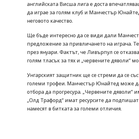
английската Висша лига е доста впечатляващ
да играе за голям клуб и Манчестър Юнайтед
неговото качество.
Ще бъде интересно да се види дали Манчес
предложение за привличането на играча. Те 
през януари. Фактът, че Ливърпул се отказва
голям тласък за тях и „червените дяволи“ мо
Унгарският защитник ще се стреми да се съст
големи трофеи. Манчестър Юнайтед може да 
отбора да прогресура. „Червените дяволи“ 
„Олд Трафорд“ имат ресурсите да подпишат 
намесят в битката за големи отличия.