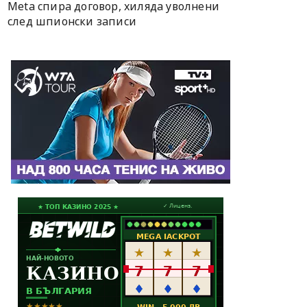
Meta спира договор, хиляда уволнени
след шпионски записи