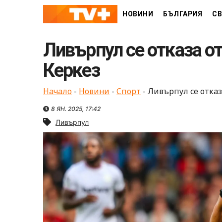
Skip
НОВИНИ
БЪЛГАРИЯ
СВ
to
content
Ливърпул се отказа о
Керкез
Начало
-
Новини
-
Спорт
-
Ливърпул се отка
8 ЯН. 2025, 17:42
Ливърпул