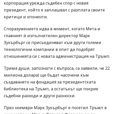
корпорация урежда съдебен спор с новия
президент, който е заплашвал с разплата своите
критици и опоненти.
Споразумението идва в момент, когато Мета и
главният ѝ изпълнителен директор Марк
Зукърбърг се присъединяват към други големи
технологични компании в опит да подобрят
отношенията си с новата администрация на Тръмп.
Трима души, запознати с въпроса, са заявили, че 22
милиона долара) ще бъдат насочени към
създаването на фондация за президентската
библиотека на Тръмп, а остатъкът ще покрие
съдебни разходи и други разноски.
През ноември Марк Зукърбърг е посетил Тръмп в