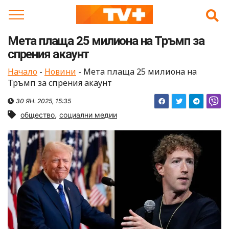
Skip
to
content
Мета плаща 25 милиона на Тръмп за
спрения акаунт
Начало
-
Новини
-
Мета плаща 25 милиона на
Тръмп за спрения акаунт
30 ЯН. 2025, 15:35
,
общество
социални медии