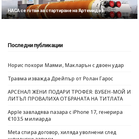
НАСА се готви за стартиране на Артемида II
Последни публикации
Норис покори Маями, Макларън с двоен удар
Травма изважда Дрейпър от Ролан Гарос
АРСЕНАЛ ЖЕНИ ПОДАРИ ТРОФЕЯ: ВУБЕН-МОЙ И
ЛИТЪЛ ПРОВАЛИХА ОТБРАНАТА НА ТИТЛАТА
Apple завладява пазара с iPhone 17, генерира
€103.5 милиарда
Meta спира договор, хиляда уволнени след
шпионски записи