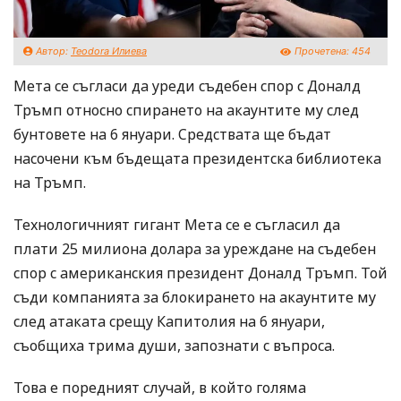
Автор:
Teodora Илиева
Прочетена:
454
Мета се съгласи да уреди съдебен спор с Доналд
Тръмп относно спирането на акаунтите му след
бунтовете на 6 януари. Средствата ще бъдат
насочени към бъдещата президентска библиотека
на Тръмп.
Технологичният гигант Мета се е съгласил да
плати 25 милиона долара за уреждане на съдебен
спор с американския президент Доналд Тръмп. Той
съди компанията за блокирането на акаунтите му
след атаката срещу Капитолия на 6 януари,
съобщиха трима души, запознати с въпроса.
Това е поредният случай, в който голяма