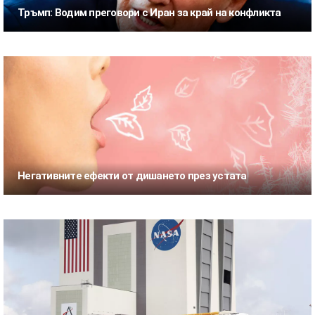
Тръмп: Водим преговори с Иран за край на конфликта
Негативните ефекти от дишането през устата