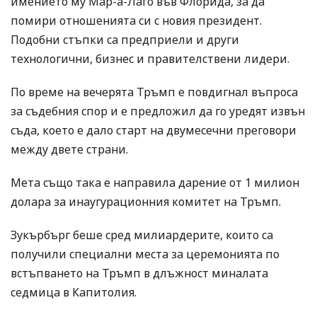
имението му Мар-а-Лаго във Флорида, за да
помири отношенията си с новия президент.
Подобни стъпки са предприели и други
технологични, бизнес и правителствени лидери.
По време на вечерята Тръмп е повдигнал въпроса
за съдебния спор и е предложил да го уредят извън
съда, което е дало старт на двумесечни преговори
между двете страни.
Мета също така е направила дарение от 1 милион
долара за инаугурационния комитет на Тръмп.
Зукърбърг беше сред милиардерите, които са
получили специални места за церемонията по
встъпването на Тръмп в длъжност миналата
седмица в Капитолия.