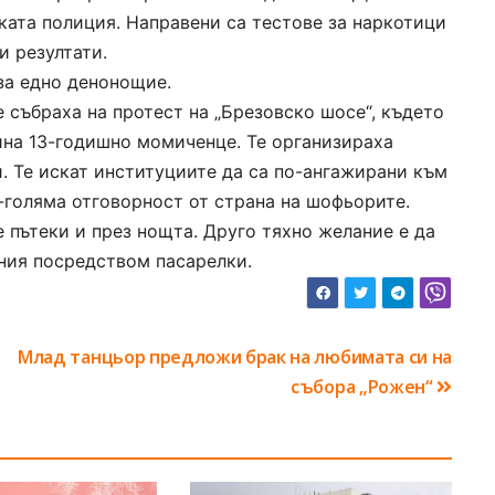
ката полиция. Направени са тестове за наркотици
и резултати.
за едно денонощие.
 събраха на протест на „Брезовско шосе“, където
ина 13-годишно момиченце. Те организираха
и. Те искат институциите да са по-ангажирани към
-голяма отговорност от страна на шофьорите.
 пътеки и през нощта. Друго тяхно желание е да
ния посредством пасарелки.
Млад танцьор предложи брак на любимата си на
събора „Рожен“