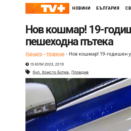
Skip
НОВИНИ
БЪЛГАРИЯ
СВ
to
content
Нов кошмар! 19-годи
пешеходна пътека
Начало
-
Новини
-
Нов кошмар! 19-годишен 
15 ЮЛИ 2023, 22:15
,
бул. Христо Ботев
Пловдив