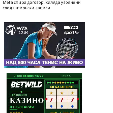
Meta спира договор, хиляда уволнени
след шпионски записи