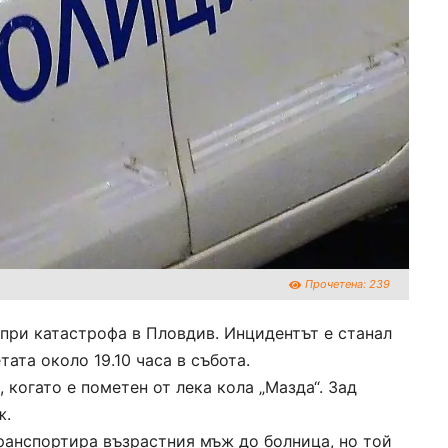
Прочетена:
239
 при катастрофа в Пловдив. Инцидентът е станал
тата около 19.10 часа в събота.
 когато е пометен от лека кола „Мазда“. Зад
ж.
транспортира възрастния мъж до болница, но той