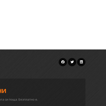
ни
та си поща. Безплатно е.