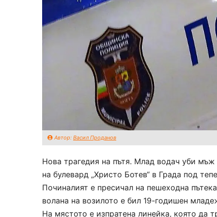
Автор:
Васил Проданов
Нова трагедия на пътя. Млад водач уби мъж
на булевард „Христо Ботев“ в Града под тепе
Починалият е пресичал на пешеходна пътека,
волана на возилото е бил 19-годишен младе
На мястото е изпратена линейка, която да 