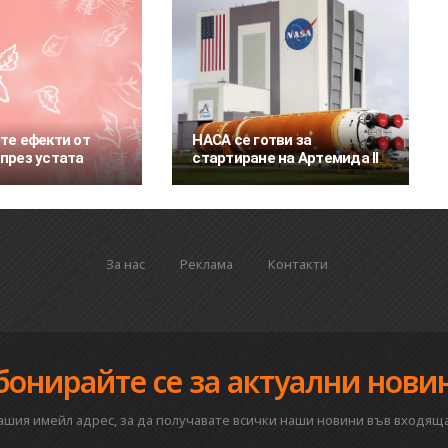
те ефекти от
НАСА се готви за
през устата
стартиране на Артемида II
За нас
Реклама
Контакти
бонирайте се за актуални нови
вашия имейл адрес, за да получавате всички наши новини във входяща