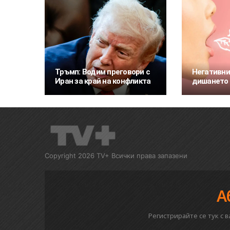
Тръмп: Водим преговори с
Негативни
Иран за край на конфликта
дишането 
Copyright 2026 TV+ Всички права запазени
А
Регистрирайте се тук с 