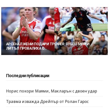
АРСЕНАЛ ЖЕНИ ПОДАРИ ТРОФЕЯ: ВУБЕН-МОЙ И
ЛИТЪЛ ПРОВАЛИХА О...
Последни публикации
Норис покори Маями, Макларън с двоен удар
Травма изважда Дрейпър от Ролан Гарос