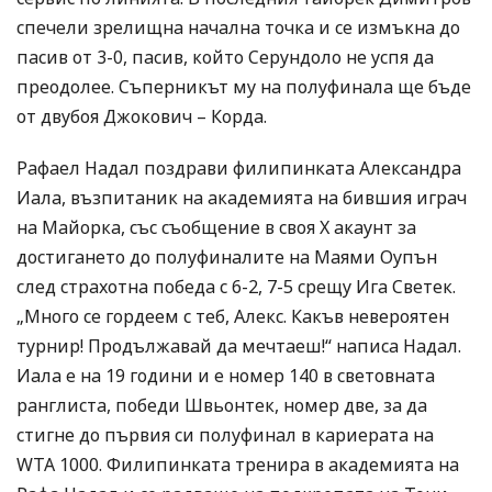
спечели зрелищна начална точка и се измъкна до
пасив от 3-0, пасив, който Серундоло не успя да
преодолее. Съперникът му на полуфинала ще бъде
от двубоя Джокович – Корда.
Рафаел Надал поздрави филипинката Александра
Иала, възпитаник на академията на бившия играч
на Майорка, със съобщение в своя X акаунт за
достигането до полуфиналите на Маями Оупън
след страхотна победа с 6-2, 7-5 срещу Ига Светек.
„Много се гордеем с теб, Алекс. Какъв невероятен
турнир! Продължавай да мечтаеш!“ написа Надал.
Иала е на 19 години и е номер 140 в световната
ранглиста, победи Швьонтек, номер две, за да
стигне до първия си полуфинал в кариерата на
WTA 1000. Филипинката тренира в академията на