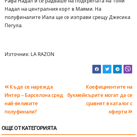
Рафа Надал и се радваше на подкрепата на Тони
Надал на централния корт в Маями. На
полуфиналите Иала ще се изправи срещу Джесика
Пегула.
Източник: LA RAZON
Навигация
Къде се нарежда
Коефициентите на
Интер – Барселона сред
букмейкърите могат да се
най-великите
сравнят в каталог с
полуфинали?
оферти
ОЩЕ ОТ КАТЕГОРИЯТА