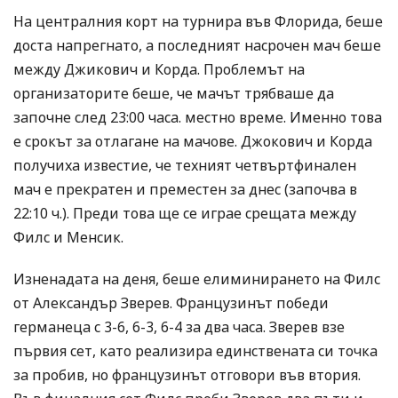
На централния корт на турнира във Флорида, беше
доста напрегнато, а последният насрочен мач беше
между Джикович и Корда. Проблемът на
организаторите беше, че мачът трябваше да
започне след 23:00 часа. местно време. Именно това
е срокът за отлагане на мачове. Джокович и Корда
получиха известие, че техният четвъртфинален
мач е прекратен и преместен за днес (започва в
22:10 ч.). Преди това ще се играе срещата между
Филс и Менсик.
Изненадата на деня, беше елиминирането на Филс
от Александър Зверев. Французинът победи
германеца с 3-6, 6-3, 6-4 за два часа. Зверев взе
първия сет, като реализира единствената си точка
за пробив, но французинът отговори във втория.