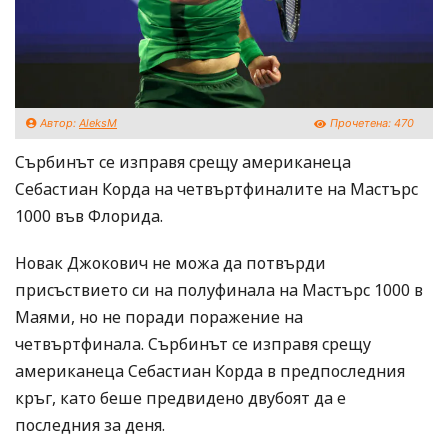
Автор:
AleksM
Прочетена:
470
Сърбинът се изправя срещу американеца
Себастиан Корда на четвъртфиналите на Мастърс
1000 във Флорида.
Новак Джокович не можа да потвърди
присъствието си на полуфинала на Мастърс 1000 в
Маями, но не поради поражение на
четвъртфинала. Сърбинът се изправя срещу
американеца Себастиан Корда в предпоследния
кръг, като беше предвидено двубоят да е
последния за деня.