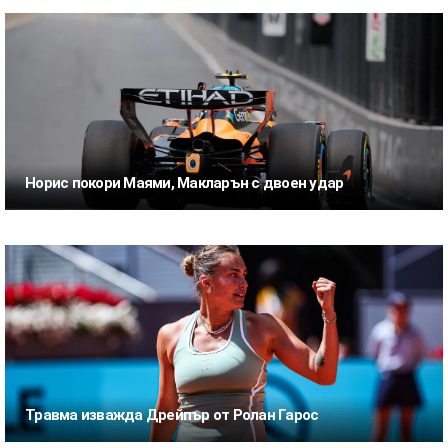
Норис покори Маями, Макларън с двоен удар
Травма изважда Дрейпър от Ролан Гарос