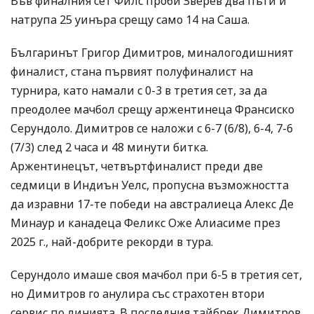
Във финалния сет Филс проби Зверев два пъти и
натрупа 25 уинъра срещу само 14 на Саша.
Българинът Григор Димитров, миналогодишният
финалист, стана първият полуфиналист на
турнира, като намали с 0-3 в третия сет, за да
преодолее мачбол срещу аржентинеца Франсиско
Серундоло. Димитров се наложи с 6-7 (6/8), 6-4, 7-6
(7/3) след 2 часа и 48 минути битка.
Аржентинецът, четвъртфиналист преди две
седмици в Индиън Уелс, пропусна възможността
да изравни 17-те победи на австралиеца Алекс Де
Минаур и канадеца Феликс Оже Алиасиме през
2025 г., най-добрите рекорди в тура.
Серундоло имаше своя мачбол при 6-5 в третия сет,
но Димитров го анулира със страхотен втори
сервис по линията. В последния тайбрек Димитров