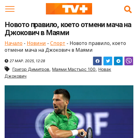
Skip
to
content
Новото правило, което отмени мача на
Джокович в Маями
Начало
-
Новини
-
Спорт
-
Новото правило, което
отмени мача на Джокович в Маями
27 МАР. 2025, 12:28
,
,
Григор Димитров
Маями Мастърс 100
Новак
Джокович