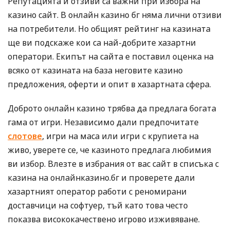
Репутацията и отзиви са важни при избора на
казино сайт. В онлайн казино бг няма лични отзиви
на потребители. Но общият рейтинг на казината
ще ви подскаже кои са най-добрите хазартни
оператори. Екипът на сайта е поставил оценка на
всяко от казината на база неговите казино
предложения, оферти и опит в хазартната сфера.
Доброто онлайн казино трябва да предлага богата
гама от игри. Независимо дали предпочитате
слотове
, игри на маса или игри с крупиета на
живо, уверете се, че казиното предлага любимия
ви избор. Влезте в избрания от вас сайт в списъка с
казина на онлайнказино.бг и проверете дали
хазартният оператор работи с реномирани
доставчици на софтуер, тъй като това често
показва висококачествено игрово изживяване.