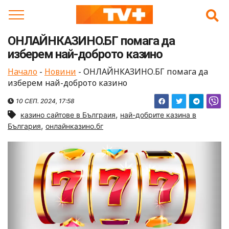
Skip
to
content
ОНЛАЙНКАЗИНО.БГ помага да
изберем най-доброто казино
Начало
-
Новини
-
ОНЛАЙНКАЗИНО.БГ помага да
изберем най-доброто казино
10 СЕП. 2024, 17:58
,
казино сайтове в Бълграия
най-добрите казина в
,
България
онлайнказино.бг