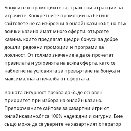
Бонусите и промоциите са страхотни атракции за
играчите. Конкретните промоции на бетинг
сайтовете не са изброени в онлайнказино.бг, но пък
всички казина имат много оферти. отърсете
казина, които предлагат щедри бонуси за добре
дошли, редовни промоции и програми за
лоялност. От голямо значение е да се прочетат
правилата и условията на всяка оферта, като се
наблегне на условията за превъртане на бонуса и
максималната печалба от офертата.
Вашата сигурност трябва да бъде основен
приоритет при избора на онлайн казино.
Препоръчаните сайтове за хазартни игри от
онлайнказино.бг са 100% надеждни и сигурни. Вие
също може да се уверите че хазартният оператор