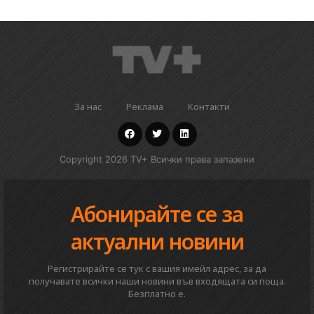
За нас
Реклама
Контакти
Copyright 2026 TV+ Всички права запазени
Абонирайте се за
актуални новини
Регистрирайте се тук с вашия имейл адрес, за да
получавате всички наши новини във входящата си поща.
Безплатно е.