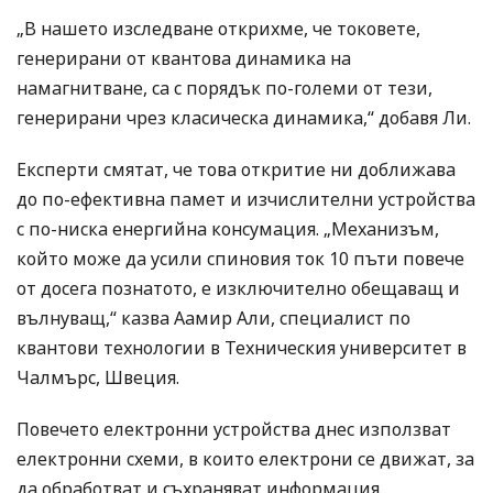
„В нашето изследване открихме, че токовете,
генерирани от квантова динамика на
намагнитване, са с порядък по-големи от тези,
генерирани чрез класическа динамика,“ добавя Ли.
Експерти смятат, че това откритие ни доближава
до по-ефективна памет и изчислителни устройства
с по-ниска енергийна консумация. „Механизъм,
който може да усили спиновия ток 10 пъти повече
от досега познатото, е изключително обещаващ и
вълнуващ,“ казва Аамир Али, специалист по
квантови технологии в Техническия университет в
Чалмърс, Швеция.
Повечето електронни устройства днес използват
електронни схеми, в които електрони се движат, за
да обработват и съхраняват информация.