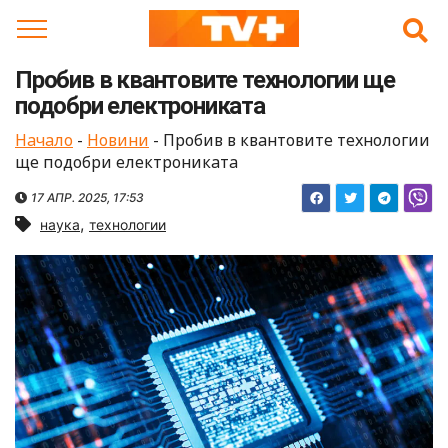
Skip
to
content
Пробив в квантовите технологии ще
подобри електрониката
Начало
-
Новини
-
Пробив в квантовите технологии
ще подобри електрониката
17 АПР. 2025, 17:53
,
наука
технологии