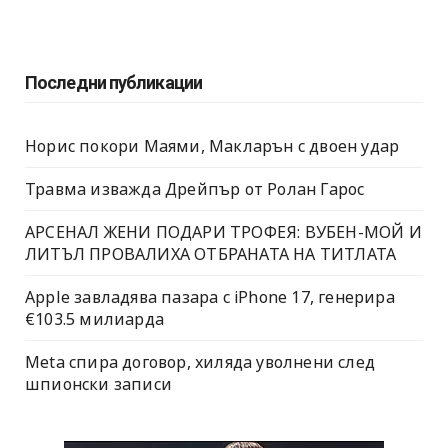
Последни публикации
Норис покори Маями, Макларън с двоен удар
Травма изважда Дрейпър от Ролан Гарос
АРСЕНАЛ ЖЕНИ ПОДАРИ ТРОФЕЯ: ВУБЕН-МОЙ И
ЛИТЪЛ ПРОВАЛИХА ОТБРАНАТА НА ТИТЛАТА
Apple завладява пазара с iPhone 17, генерира
€103.5 милиарда
Meta спира договор, хиляда уволнени след
шпионски записи