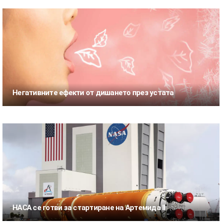
Негативните ефекти от дишането през устата
НАСА се готви за стартиране на Артемида II