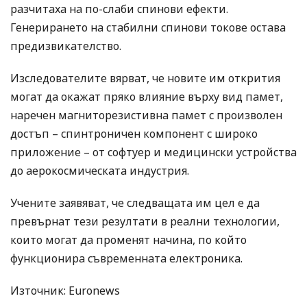
разчитаха на по-слаби спинови ефекти.
Генерирането на стабилни спинови токове остава
предизвикателство.
Изследователите вярват, че новите им открития
могат да окажат пряко влияние върху вид памет,
наречен магниторезистивна памет с произволен
достъп – спинтроничен компонент с широко
приложение – от софтуер и медицински устройства
до аерокосмическата индустрия.
Учените заявяват, че следващата им цел е да
превърнат тези резултати в реални технологии,
които могат да променят начина, по който
функционира съвременната електроника.
Източник: Euronews