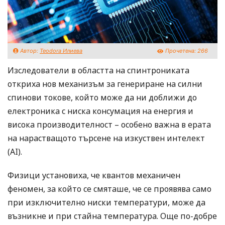
Автор:
Teodora Илиева
Прочетена:
266
Изследователи в областта на спинтрониката
откриха нов механизъм за генериране на силни
спинови токове, който може да ни доближи до
електроника с ниска консумация на енергия и
висока производителност – особено важна в ерата
на нарастващото търсене на изкуствен интелект
(AI).
Физици установиха, че квантов механичен
феномен, за който се смяташе, че се проявява само
при изключително ниски температури, може да
възникне и при стайна температура. Още по-добре