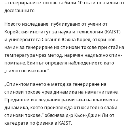
– генерираните токове са били 10 пъти по-силни от
досегашните.
Новото изследване, публикувано от учени от
Корейския институт за наука и технологии (KAIST)
и университета Соганг в Южна Корея, откри нов
начин за генериране на спинови токове при стайна
температура чрез метод, наречен надлъжно спин-
помпане. Екипът определя наблюдението като
„силно неочаквано“.
„Спин-помпането е метод за генериране на
спинови токове чрез динамика на намагнитване.
Предишни изследвания разчитаха на класическа
динамика, която произвежда относително слаби
спинови токове,“ обяснява д-р Кьон-Джин Ли от
катедрата по физика в KAIST.