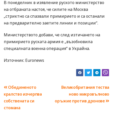
В понеделник в изявление руското министерство
на отбраната настоя, че силите на Москва
„стриктно са спазвали примирието и са останали
на предварително заетите линии и позиции“.
Министерството добави, че след изтичането на
примирието руската армия е „възобновила
специалната военна операция“ в Украйна.
Източник: Euronews
Навигация
Обединеното
Великобритания тества
кралство изчерпва
ново микровълново
собствената си
оръжие против дронове
стомана