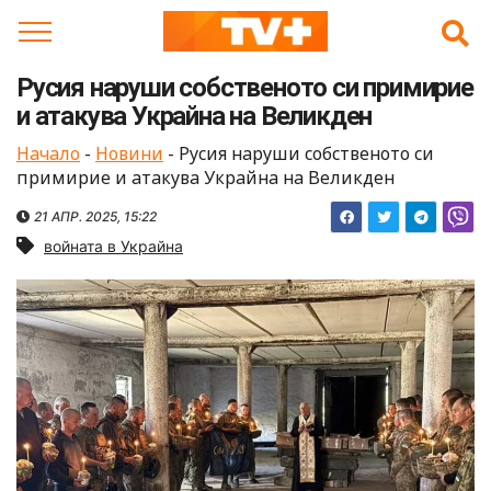
Skip
to
content
Русия наруши собственото си примирие
и атакува Украйна на Великден
Начало
-
Новини
-
Русия наруши собственото си
примирие и атакува Украйна на Великден
21 АПР. 2025, 15:22
войната в Украйна