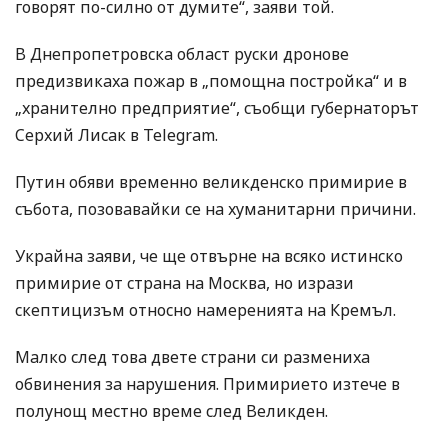
говорят по-силно от думите“, заяви той.
В Днепропетровска област руски дронове
предизвикаха пожар в „помощна постройка“ и в
„хранително предприятие“, съобщи губернаторът
Серхий Лисак в Telegram.
Путин обяви временно великденско примирие в
събота, позовавайки се на хуманитарни причини.
Украйна заяви, че ще отвърне на всяко истинско
примирие от страна на Москва, но изрази
скептицизъм относно намеренията на Кремъл.
Малко след това двете страни си размениха
обвинения за нарушения. Примирието изтече в
полунощ местно време след Великден.