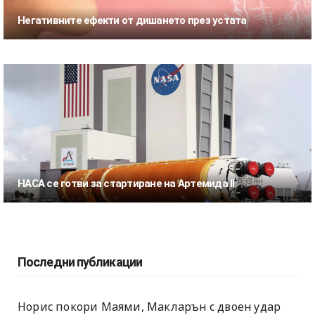
Негативните ефекти от дишането през устата
НАСА се готви за стартиране на Артемида II
Последни публикации
Норис покори Маями, Макларън с двоен удар