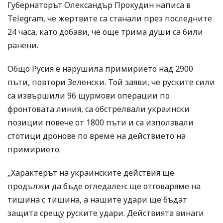
Губернаторът Олександър Прокудин написа в
Telegram, че жертвите са станали през последните
24 часа, като добави, че още трима души са били
ранени.
Общо Русия е нарушила примирието над 2900
пъти, повтори Зеленски. Той заяви, че руските сили
са извършили 96 щурмови операции по
фронтовата линия, са обстрелвали украински
позиции повече от 1800 пъти и са използвали
стотици дронове по време на действието на
примирието.
„Характерът на украинските действия ще
продължи да бъде огледален: ще отговаряме на
тишина с тишина, а нашите удари ще бъдат
защита срещу руските удари. Действията винаги