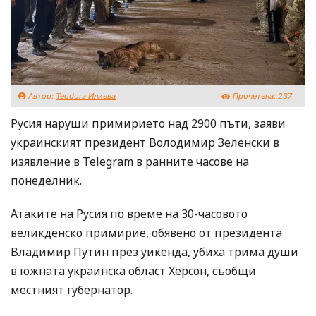
Автор:
Teodora Илиева
Прочетена:
237
Русия наруши примирието над 2900 пъти, заяви
украинският президент Володимир Зеленски в
изявление в Telegram в ранните часове на
понеделник.
Атаките на Русия по време на 30-часовото
великденско примирие, обявено от президента
Владимир Путин през уикенда, убиха трима души
в южната украинска област Херсон, съобщи
местният губернатор.