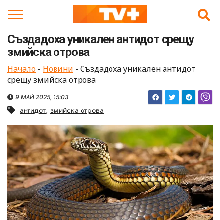
Skip
to
content
Създадоха уникален антидот срещу
змийска отрова
Начало
-
Новини
-
Създадоха уникален антидот
срещу змийска отрова
9 МАЙ 2025, 15:03
,
антидот
змийска отрова