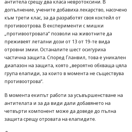
антитела срещу два класа невротоксини. В
допълнение, учените добавиха лекарство, насочено
към трети клас, за да разработят своя коктейл от
противоотрова. В експерименти с мишки
„противоотровата“ позволи на животните да
преживеят летални дози от 13 от 19-те вида
отровни змии. Останалите шест осигуриха
частична защита. Според Гланвил, това е уникален
диапазон на защита, която „вероятно обхваща цяла
група елапиди, за които в момента не съществува
противоотрова“.
В момента екипът работи за усъвършенстване на
антителата и за да види дали добавянето на
четвърти компонент може да доведе до пълна
защита срещу отровата на елапидите.