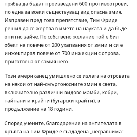
трябва да бъдат произведени 600 противоотрови,
по една за всеки съществуващ вид опасна змия.
Изправен пред това препятствие, Тим Фриде
решил да се жертва в името на науката и да бъде
опитно зайче. По собствено желание той е бил
обект на повече от 200 ухапвания от змии и си е
инжектирал повече от 700 инжекции с отрова,
приготвена от самия него.
Този американец умишлено се излага на отровата
на някои от най-смъртоносните змии в света,
включително различни видове мамби, кобри,
тайпани и крайти (бугарски крайти), в
продължение на 18 години.
Според учените, благодарение на антителата в
кръвта на Тим Фриде е създадена „несравнима“