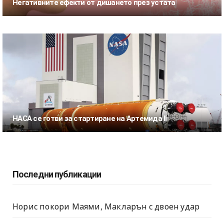
Негативните ефекти от дишането през устата
НАСА се готви за стартиране на Артемида II
Последни публикации
Норис покори Маями, Макларън с двоен удар