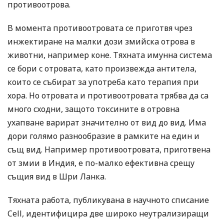
противоотрова.
В момента противоотровата се приготвя чрез
инжектиране на малки дози змийска отрова в
животни, например коне. Тяхната имунна система
се бори с отровата, като произвежда антитела,
които се събират за употреба като терапия при
хора. Но отровата и противоотровата трябва да са
много сходни, защото токсините в отровна
ухапване варират значително от вид до вид. Има
дори голямо разнообразие в рамките на един и
същ вид. Например противоотровата, приготвена
от змии в Индия, е по-малко ефективна срещу
същия вид в Шри Ланка.
Тяхната работа, публикувана в научното списание
Cell, идентифицира две широко неутрализиращи