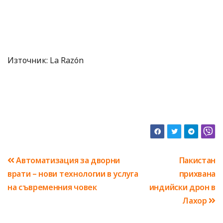
Източник: La Razón
Навигация
Автоматизация за дворни
Пакистан
врати – нови технологии в услуга
прихвана
на съвременния човек
индийски дрон в
Лахор