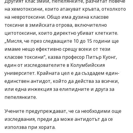
Другият клас змии, пепелянките, разчитат повече
на хемотоксини, които атакуват кръвта, отколкото
на невротоксини. Общо има дузина класове
токсини в змийската отрова, включително
цитотоксини, които директно убиват клетките.
„Мисля, че през следващите 10 до 15 години ще
имаме нещо ефективно срещу всеки от тези
класове токсини“, казва професор Питър Куонг,
един от изследователите в Колумбийския
университет. Крайната цел е да създадем един-
единствен антидот, който да действа за всички,
или една инжекция за елипидните и друга за
пепелянките.
Учените предупреждават, че са необходими още
изследвания, преди да може антидотът да се
използва при хората.