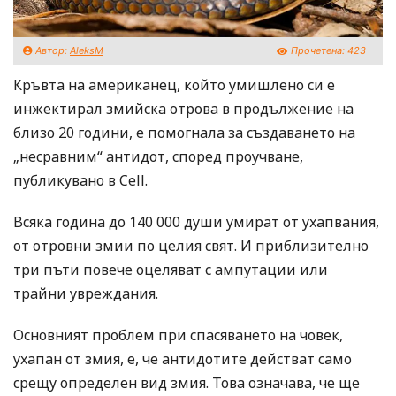
Автор:
AleksM
Прочетена:
423
Кръвта на американец, който умишлено си е
инжектирал змийска отрова в продължение на
близо 20 години, е помогнала за създаването на
„несравним“ антидот, според проучване,
публикувано в Cell.
Всяка година до 140 000 души умират от ухапвания,
от отровни змии по целия свят. И приблизително
три пъти повече оцеляват с ампутации или
трайни увреждания.
Основният проблем при спасяването на човек,
ухапан от змия, е, че антидотите действат само
срещу определен вид змия. Това означава, че ще