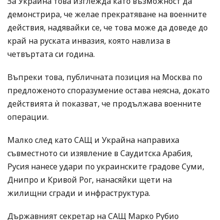
За Украйна това изглежда като възможност да
демонстрира, че желае прекратяване на военните
действия, надявайки се, че това може да доведе до
край на руската инвазия, която навлиза в
четвъртата си година.
Въпреки това, публичната позиция на Москва по
предложеното споразумение остава неясна, докато
действията ѝ показват, че продължава военните
операции.
Малко след като САЩ и Украйна направиха
съвместното си изявление в Саудитска Арабия,
Русия нанесе удари по украинските градове Суми,
Днипро и Кривой Рог, нанасяйки щети на
жилищни сгради и инфраструктура.
Държавният секретар на САЩ Марко Рубио