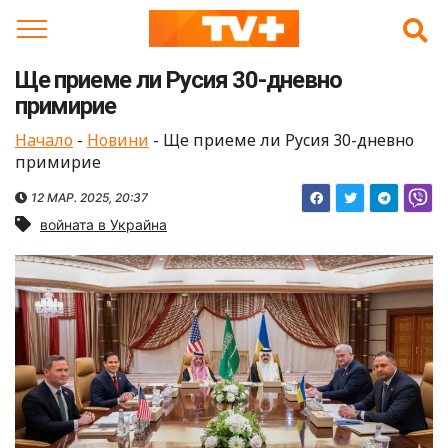
Skip
to
content
Ще приеме ли Русия 30-дневно
примирие
Начало
-
Новини
-
Ще приеме ли Русия 30-дневно
примирие
12 МАР. 2025, 20:37
войната в Украйна