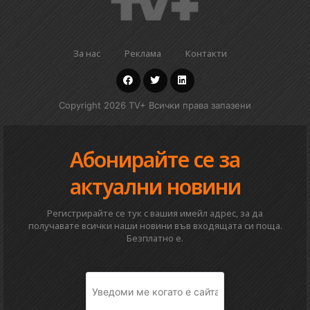
За нас
Реклама
Контакти
Copyright 2026 TV+ Всички права запазени
Абонирайте се за
актуални новини
Регистрирайте се тук с вашия имейл адрес, за да
получавате всички наши новини във входящата си поща.
Безплатно е.