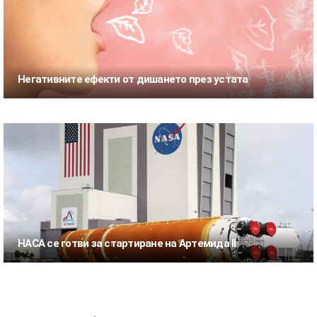
Негативните ефекти от дишането през устата
НАСА се готви за стартиране на Артемида II