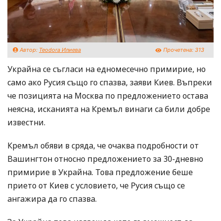
Автор:
Teodora Илиева
Прочетена:
313
Украйна се съгласи на едномесечно примирие, но
само ако Русия също го спазва, заяви Киев. Въпреки
че позицията на Москва по предложението остава
неясна, исканията на Кремъл винаги са били добре
известни.
Кремъл обяви в сряда, че очаква подробности от
Вашингтон относно предложението за 30-дневно
примирие в Украйна. Това предложение беше
прието от Киев с условието, че Русия също се
ангажира да го спазва.