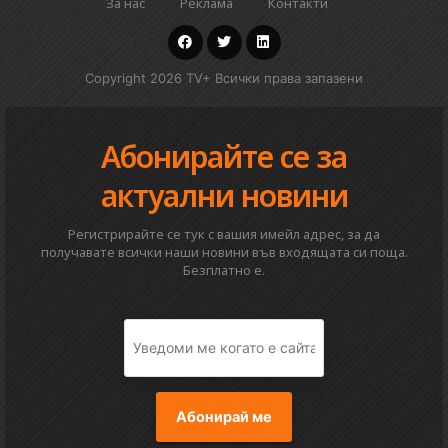
За нас
Реклама
Контакти
Copyright 2026 TV+ Всички права запазени
Абонирайте се за
актуални новини
Регистрирайте се тук с вашия имейл адрес, за да
получавате всички наши новини във входящата си поща.
Безплатно е.
Абонирай ме