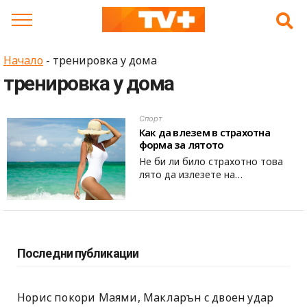
Skip
to
content
Начало
-
тренировка у дома
тренировка у дома
Спорт
Как да влезем в страхотна
форма за лятото
Не би ли било страхотно това
лято да излезете на…
Последни публикации
Норис покори Маями, Макларън с двоен удар