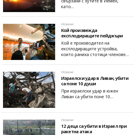
свързани с хутите в Йемен,
като…
Новини
Кой произвежда
експлодиращите пейджъри
Кой е производител на
експлодиращите устройва,
които раниха стотици членове…
Новини
Израелски удар в Ливан, убити
са поне 10 души
При израелски удар в южен
Ливан са убити поне 10…
Новини
12 деца са убити в Израел при
ракетна атака