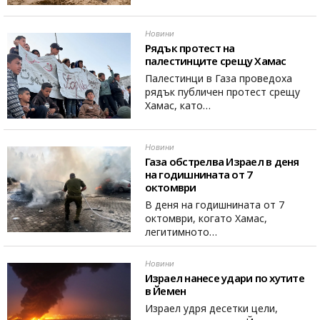
Новини
Рядък протест на
палестинците срещу Хамас
Палестинци в Газа проведоха
рядък публичен протест срещу
Хамас, като…
Новини
Газа обстрелва Израел в деня
на годишнината от 7
октомври
В деня на годишнината от 7
октомври, когато Хамас,
легитимното…
Новини
Израел нанесе удари по хутите
в Йемен
Израел удря десетки цели,