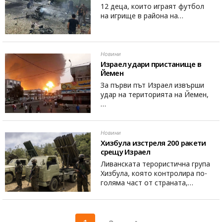
12 деца, които играят футбол
на игрище в района на…
Новини
Израел удари пристанище в
Йемен
За първи път Израел извърши
удар на територията на Йемен,
…
Новини
Хизбула изстреля 200 ракети
срещу Израел
Ливанската терористична група
Хизбула, която контролира по-
голяма част от страната,…
Разделяне