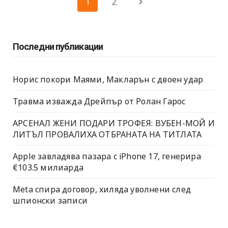
2
1
на
публикациите
Последни публикации
на
страници
Норис покори Маями, Макларън с двоен удар
Травма изважда Дрейпър от Ролан Гарос
АРСЕНАЛ ЖЕНИ ПОДАРИ ТРОФЕЯ: ВУБЕН-МОЙ И
ЛИТЪЛ ПРОВАЛИХА ОТБРАНАТА НА ТИТЛАТА
Apple завладява пазара с iPhone 17, генерира
€103.5 милиарда
Meta спира договор, хиляда уволнени след
шпионски записи