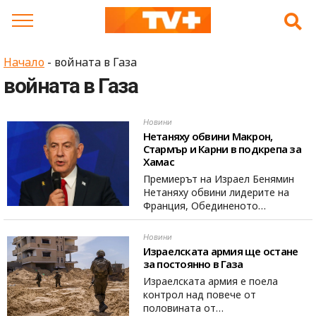
Skip
to
content
Начало
-
войната в Газа
войната в Газа
Новини
Нетаняху обвини Макрон,
Стармър и Карни в подкрепа за
Хамас
Премиерът на Израел Бенямин
Нетаняху обвини лидерите на
Франция, Обединеното…
Новини
Израелската армия ще остане
за постоянно в Газа
Израелската армия е поела
контрол над повече от
половината от…