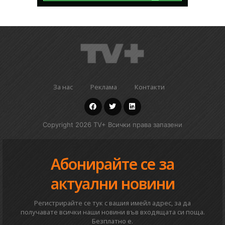
За нас
Реклама
Контакти
Copyright 2026 TV+ Всички права запазени
Абонирайте се за
актуални новини
Регистрирайте се тук с вашия имейл адрес, за да
получавате всички наши новини във входящата си поща.
Безплатно е.