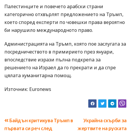
Палестинците и повечето арабски страни
категорично отхвърлят предложението на Тръмп,
което според експерти по човешки права вероятно
би нарушило международното право.
Администрацията на Тръмп, която пое заслугата за
посредничеството в примирието през януари,
впоследствие изрази пълна подкрепа за
решението на Израел да го прекрати и да спре
цялата хуманитарна помощ.
Източник: Euronews
Навигация
Байдън критикува Тръмп в
Украйна скърби за
първата си реч след
жертвите на руската