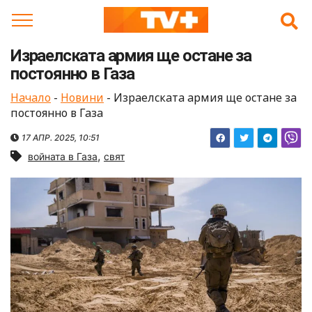
Skip
to
content
Израелската армия ще остане за
постоянно в Газа
Начало
-
Новини
-
Израелската армия ще остане за
постоянно в Газа
17 АПР. 2025, 10:51
,
войната в Газа
свят