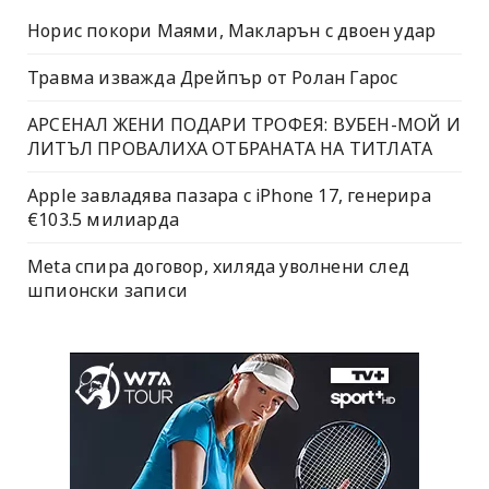
Норис покори Маями, Макларън с двоен удар
Травма изважда Дрейпър от Ролан Гарос
АРСЕНАЛ ЖЕНИ ПОДАРИ ТРОФЕЯ: ВУБЕН-МОЙ И
ЛИТЪЛ ПРОВАЛИХА ОТБРАНАТА НА ТИТЛАТА
Apple завладява пазара с iPhone 17, генерира
€103.5 милиарда
Meta спира договор, хиляда уволнени след
шпионски записи