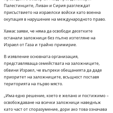
Палестинците, Ливан и Сирия разглеждат
присъствието на израелски войски като военна
окупация в нарушение на международното право.
Хамас заяви, че няма да освободи десетките
останали заложници без пълно изтегляне на
Израел от Газа и трайно примирие.
В изявление основната организация,
представляваща семействата на заложниците,
обвини Израел, че въпреки обещанията да даде
приоритет на заложниците, всъщност поставя
територията на първо място.
„Има едно решение, което е желано и постижимо –
освобождаване на всички заложници наведнъж
като част от споразумение, дори ако това означава