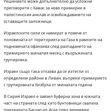
Решението може допълнително да усложни
преговорите с Хамас за ново примирие в
палестинския анклав и освобождаването на
оставащите заложници.
Израелските сили се намират в повече от
половината от територията на Газа в рамките на
подновената офанзива след разпадането на
примирието миналия месец с въоръжената
групировка.
Израел също така отказва да се изтегли от
определени райони в Ливан, въпреки примирието
с групировката Хизбула от миналата година.
В Сирия Израел е завзел буферна зона в южната
част на страната след като бунтовници свалиха
президента Башар ал-Асад през декември.