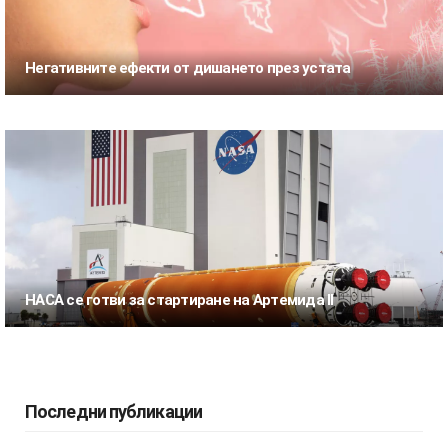
Негативните ефекти от дишането през устата
НАСА се готви за стартиране на Артемида II
Последни публикации