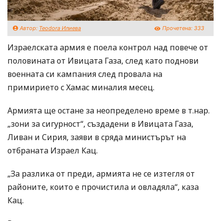
Автор:
Teodora Илиева
Прочетена:
333
Израелската армия е поела контрол над повече от
половината от Ивицата Газа, след като поднови
военната си кампания след провала на
примирието с Хамас миналия месец.
Армията ще остане за неопределено време в т.нар.
„зони за сигурност“, създадени в Ивицата Газа,
Ливан и Сирия, заяви в сряда министърът на
отбраната Израел Кац.
„За разлика от преди, армията не се изтегля от
районите, които е прочистила и овладяла“, каза
Кац.