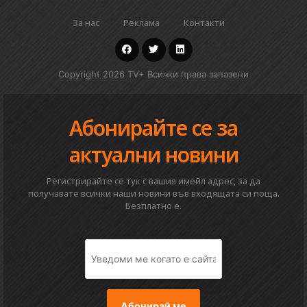
За нас
Реклама
Контакти
Copyright 2026 TV+ Всички права запазени
Абонирайте се за
актуални новини
Регистрирайте се тук с вашия имейл адрес, за да
получавате всички наши новини във входящата си поща.
Безплатно е.
Абонирай ме