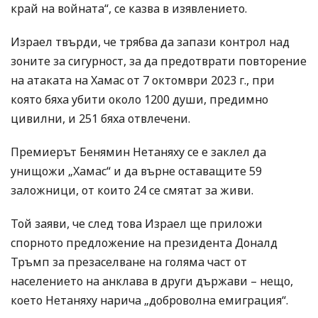
край на войната“, се казва в изявлението.
Израел твърди, че трябва да запази контрол над
зоните за сигурност, за да предотврати повторение
на атаката на Хамас от 7 октомври 2023 г., при
която бяха убити около 1200 души, предимно
цивилни, и 251 бяха отвлечени.
Премиерът Бенямин Нетаняху се е заклел да
унищожи „Хамас“ и да върне оставащите 59
заложници, от които 24 се смятат за живи.
Той заяви, че след това Израел ще приложи
спорното предложение на президента Доналд
Тръмп за презаселване на голяма част от
населението на анклава в други държави – нещо,
което Нетаняху нарича „доброволна емиграция“.