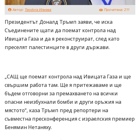
Автор:
Teodora Илиева
Прочетена:
211
Президентът Доналд Тръмп заяви, че иска
Съединените щати да поемат контрола над
Ивицата Газа и да я реконструират, след като
преселят палестинците в други държави.
„САЩ ще поемат контрола над Ивицата Газа и ще
свършим работа там. Ще я притежаваме и ще
бъдем отговорни за премахването на всички
опасни неизбухнали бомби и други оръжия на
мястото“, каза Тръмп пред репортери на
съвместна пресконференция с израелския премиер
Бенямин Нетаняху.