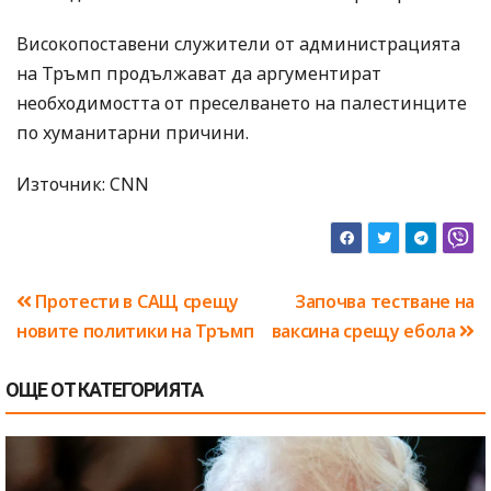
Високопоставени служители от администрацията
на Тръмп продължават да аргументират
необходимостта от преселването на палестинците
по хуманитарни причини.
Източник: CNN
Навигация
Протести в САЩ срещу
Започва тестване на
новите политики на Тръмп
ваксина срещу ебола
ОЩЕ ОТ КАТЕГОРИЯТА