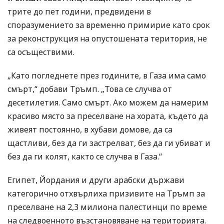
трите до пет години, предвидени в
споразумението за временно примирие като срок
за реконструкция на опустошената територия, не
са осъществими.
„Като погледнете през годините, в Газа има само
смърт,“ добави Тръмп. „Това се случва от
десетилетия. Само смърт. Ако можем да намерим
красиво място за преселване на хората, където да
живеят постоянно, в хубави домове, да са
щастливи, без да ги застрелват, без да ги убиват и
без да ги колят, както се случва в Газа.“
Египет, Йордания и други арабски държави
категорично отхвърлиха призивите на Тръмп за
преселване на 2,3 милиона палестинци по време
на следвоенното възстановяване на територията.