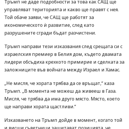
Тръмп не даде подробности за това как САЩ ще
управляват територията и какво ще правят с нея.
Той обаче заяви, че САЩ ще работят за
икономическото ѝ развитие, след като
разрушените сгради бъдат разчистени.
Тръмп направи тези изказвания след срещата си с
израелския премиер в Белия дом, където двамата
лидери обсъдиха крехкото примирие и сделката за
заложниците във войната между Израел и Хамас.
„Не мисля, че хората трябва да се връщат,“ каза
Тръмп. „В момента не можеш да живееш в Газа.
Мисля, че трябва да има друго място. Място, което
ще направи хората щастливи.“
Изказването на Тръмп дойде в момент, когато той
и висши съветници защитават позицията, че