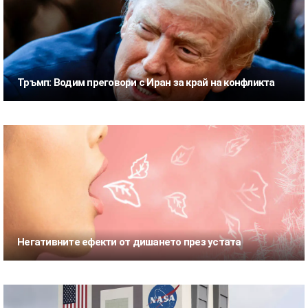
Тръмп: Водим преговори с Иран за край на конфликта
Негативните ефекти от дишането през устата