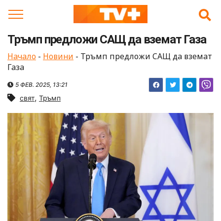
Skip
to
content
Тръмп предложи САЩ да вземат Газа
Начало
-
Новини
-
Тръмп предложи САЩ да вземат
Газа
5 ФЕВ. 2025, 13:21
,
свят
Тръмп