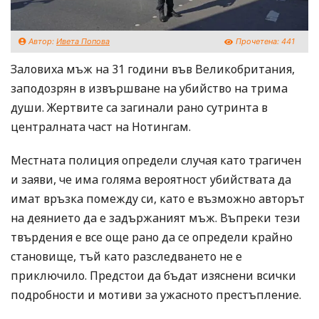
Автор:
Ивета Попова
Прочетена:
441
Заловиха мъж на 31 години във Великобритания,
заподозрян в извършване на убийство на трима
души. Жертвите са загинали рано сутринта в
централната част на Нотингам.
Местната полиция определи случая като трагичен
и заяви, че има голяма вероятност убийствата да
имат връзка помежду си, като е възможно авторът
на деянието да е задържаният мъж. Въпреки тези
твърдения е все още рано да се определи крайно
становище, тъй като разследването не е
приключило. Предстои да бъдат изяснени всички
подробности и мотиви за ужасното престъпление.