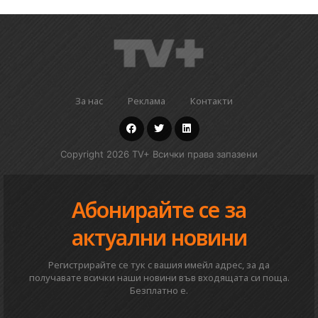
За нас
Реклама
Контакти
Copyright 2026 TV+ Всички права запазени
Абонирайте се за
актуални новини
Регистрирайте се тук с вашия имейл адрес, за да
получавате всички наши новини във входящата си поща.
Безплатно е.