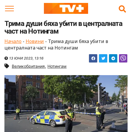
Skip
to
content
Трима души бяха убити в централната
част на Нотингам
Начало
-
Новини
-
Трима души бяха убити в
централната част на Нотингам
13 ЮНИ 2023, 13:16
,
Великобритания
Нотингам