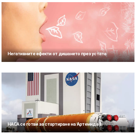
Негативните ефекти от дишането през устата
НАСА се готви за стартиране на Артемида II