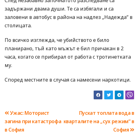
След незабавно започнатото разследване са
задържани двама души. Те са избягали и са
заловени в автобус в района на надлез „Надежда“ в
столицата.
По всичко изглежда, че убийството е било
планирано, тъй като мъжът е бил причакан в 2
часа, когато се прибирал от работа с тротинетката
му.
Според местните в случая са намесени наркотици.
Навигация
Ужас: Моторист
Пускат топлата вода в
загина при катастрофа
кварталите на „сух режим“ в
в София
София