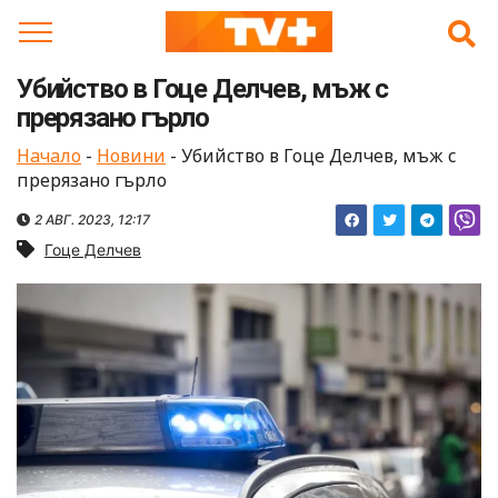
Skip
to
content
Убийство в Гоце Делчев, мъж с
прерязано гърло
Начало
-
Новини
-
Убийство в Гоце Делчев, мъж с
прерязано гърло
2 АВГ. 2023, 12:17
Гоце Делчев