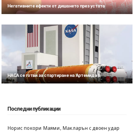
Негативните ефекти от дишането през устата
НАСА се готви за стартиране на Артемида II
Последни публикации
Норис покори Маями, Макларън с двоен удар