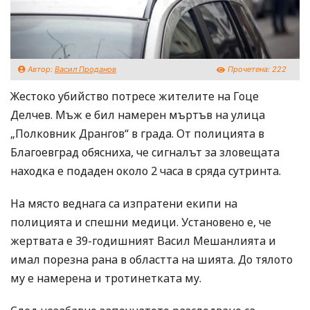
Автор:
Васил Проданов
Прочетена:
222
Жестоко убийство потресе жителите на Гоце
Делчев. Мъж е бил намерен мъртъв на улица
„Полковник Дрангов“ в града. От полицията в
Благоевград обясниха, че сигналът за зловещата
находка е подаден около 2 часа в сряда сутринта.
На място веднага са изпратени екипи на
полицията и спешни медици. Установено е, че
жертвата е 39-годишният Васил Мешанлията и
имал порезна рана в областта на шията. До тялото
му е намерена и тротинетката му.