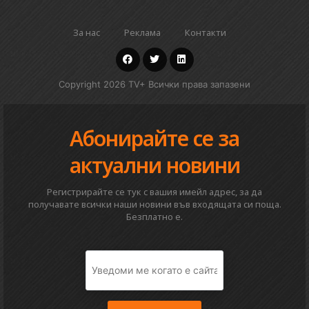
За нас
Реклама
Контакти
Copyright 2026 TV+ Всички права запазени
Абонирайте се за
актуални новини
Регистрирайте се тук с вашия имейл адрес, за да
получавате всички наши новини във входящата си поща.
Безплатно е.