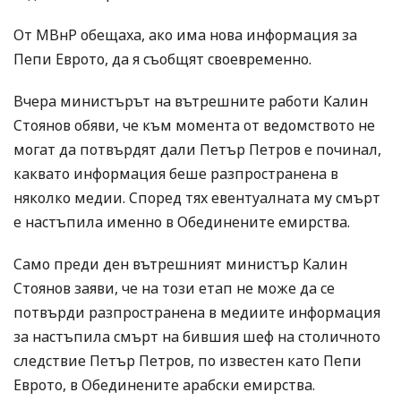
От МВнР обещаха, ако има нова информация за
Пепи Еврото, да я съобщят своевременно.
Вчера министърът на вътрешните работи Калин
Стоянов обяви, че към момента от ведомството не
могат да потвърдят дали Петър Петров е починал,
каквато информация беше разпространена в
няколко медии. Според тях евентуалната му смърт
е настъпила именно в Обединените емирства.
Само преди ден вътрешният министър Калин
Стоянов заяви, че на този етап не може да се
потвърди разпространена в медиите информация
за настъпила смърт на бившия шеф на столичното
следствие Петър Петров, по известен като Пепи
Еврото, в Обединените арабски емирства.