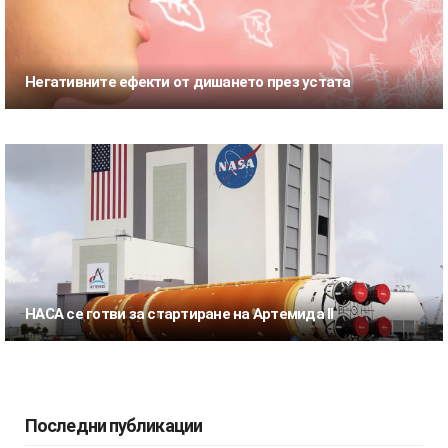
Негативните ефекти от дишането през устата
НАСА се готви за стартиране на Артемида II
Последни публикации