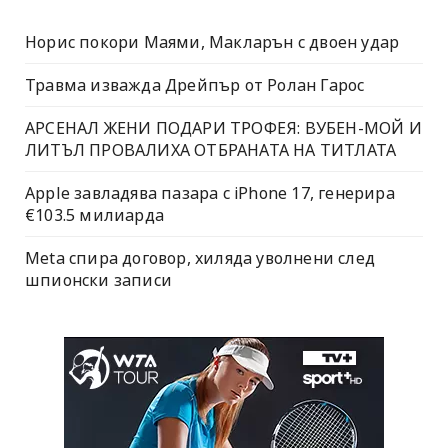
Норис покори Маями, Макларън с двоен удар
Травма изважда Дрейпър от Ролан Гарос
АРСЕНАЛ ЖЕНИ ПОДАРИ ТРОФЕЯ: ВУБЕН-МОЙ И
ЛИТЪЛ ПРОВАЛИХА ОТБРАНАТА НА ТИТЛАТА
Apple завладява пазара с iPhone 17, генерира
€103.5 милиарда
Meta спира договор, хиляда уволнени след
шпионски записи