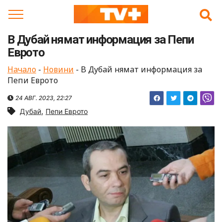
Skip
to
content
В Дубай нямат информация за Пепи
Еврото
Начало
-
Новини
-
В Дубай нямат информация за
Пепи Еврото
24 АВГ. 2023, 22:27
,
Дубай
Пепи Еврото