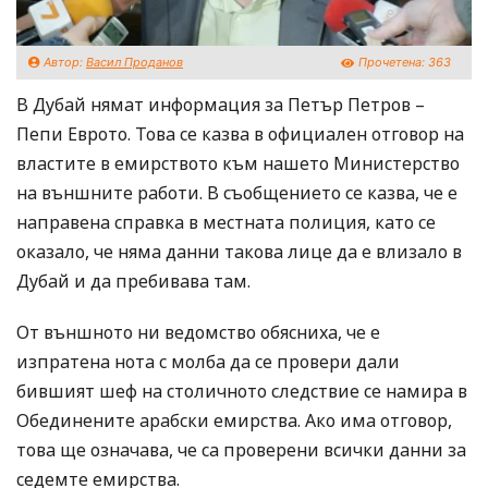
Автор:
Васил Проданов
Прочетена:
363
В Дубай нямат информация за Петър Петров –
Пепи Еврото. Това се казва в официален отговор на
властите в емирството към нашето Министерство
на външните работи. В съобщението се казва, че е
направена справка в местната полиция, като се
оказало, че няма данни такова лице да е влизало в
Дубай и да пребивава там.
От външното ни ведомство обясниха, че е
изпратена нота с молба да се провери дали
бившият шеф на столичното следствие се намира в
Обединените арабски емирства. Ако има отговор,
това ще означава, че са проверени всички данни за
седемте емирства.