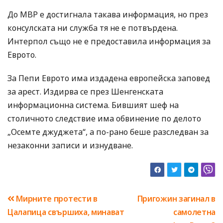
До МВР е достигнала такава информация, но през
консулската ни служба тя не е потвърдена.
Интерпол също не е предоставила информация за
Еврото.
За Пепи Еврото има издадена европейска заповед
за арест. Издирва се през Шенгенската
информационна система. Бившият шеф на
столичното следствие има обвинение по делото
„Осемте джуджета“, а по-рано беше разследван за
незаконни записи и изнудване.
Навигация
Мирните протести в
Пригожин загинал в
Цалапица свършиха, минават
самолетна