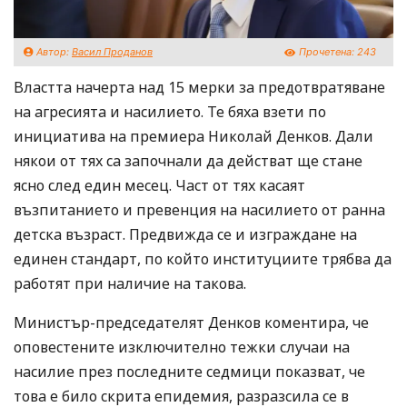
Автор:
Васил Проданов
Прочетена:
243
Властта начерта над 15 мерки за предотвратяване
на агресията и насилието. Те бяха взети по
инициатива на премиера Николай Денков. Дали
някои от тях са започнали да действат ще стане
ясно след един месец. Част от тях касаят
възпитанието и превенция на насилието от ранна
детска възраст. Предвижда се и изграждане на
единен стандарт, по който институциите трябва да
работят при наличие на такова.
Министър-председателят Денков коментира, че
оповестените изключително тежки случаи на
насилие през последните седмици показват, че
това е било скрита епидемия, разразсила се в