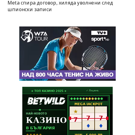
Meta спира договор, хиляда уволнени след
шпионски записи