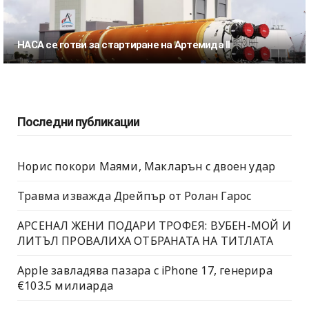
НАСА се готви за стартиране на Артемида II
Последни публикации
Норис покори Маями, Макларън с двоен удар
Травма изважда Дрейпър от Ролан Гарос
АРСЕНАЛ ЖЕНИ ПОДАРИ ТРОФЕЯ: ВУБЕН-МОЙ И
ЛИТЪЛ ПРОВАЛИХА ОТБРАНАТА НА ТИТЛАТА
Apple завладява пазара с iPhone 17, генерира
€103.5 милиарда