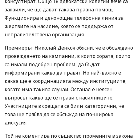
консултират. Общо 18 адвокатски колегии вече са
заявили, че ще дават такава правна помощ.
Функционира и денонощна телефонна линия за
жертвите на насилие, която се поддържа от
неправителствена организация.
Премиерът Николай Денкоя обясни, че е обсъждано
провеждането на кампании, в които хората, които
са имали подобрен проблем, да бъдат
информирани какво да правят. Но най-важно е
каква ще е координацията между институциите,
когато има такива случаи. Останал е неясен
въпросът какво ще се прави с насилниците.
Участниците в срещата са били категорични, че
това ще трябва да се обсъжда на по-широка
дискусия.
Той не коментира по същество промените в закона