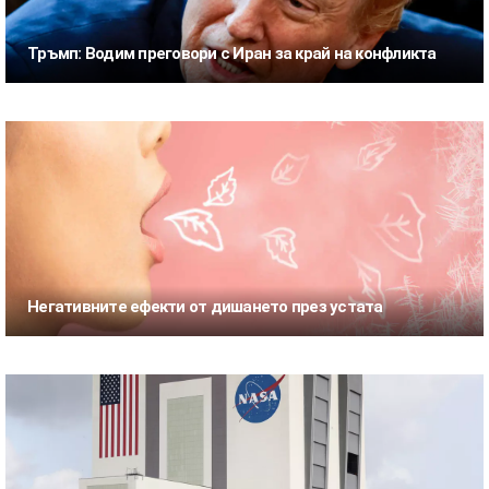
Тръмп: Водим преговори с Иран за край на конфликта
Негативните ефекти от дишането през устата