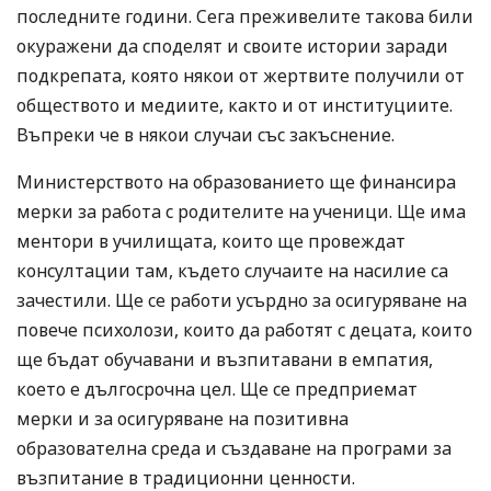
последните години. Сега преживелите такова били
окуражени да споделят и своите истории заради
подкрепата, която някои от жертвите получили от
обществото и медиите, както и от институциите.
Въпреки че в някои случаи със закъснение.
Министерството на образованието ще финансира
мерки за работа с родителите на ученици. Ще има
ментори в училищата, които ще провеждат
консултации там, където случаите на насилие са
зачестили. Ще се работи усърдно за осигуряване на
повече психолози, които да работят с децата, които
ще бъдат обучавани и възпитавани в емпатия,
което е дългосрочна цел. Ще се предприемат
мерки и за осигуряване на позитивна
образователна среда и създаване на програми за
възпитание в традиционни ценности.