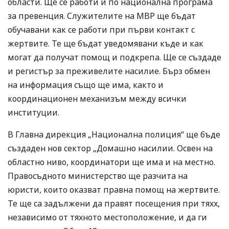
области. Ще се работи и по национална програма
за превенция. Служителите на МВР ще бъдат
обучавани как се работи при първи контакт с
жертвите. Те ще бъдат уведомявани къде и как
могат да получат помощ и подкрепа. Ще се създаде
и регистър за преживелите насилие. Бърз обмен
на информация също ще има, както и
координационен механизъм между всички
институции.
В Главна дирекция „Национална полиция“ ще бъде
създаден нов сектор „Домашно насилии. Освен на
областно ниво, координатори ще има и на местно.
Правосъдното министерство ще разчита на
юристи, които оказват правна помощ на жертвите.
Те ще са задължени да правят посещения при тяхх,
независимо от тяхното местоположение, и да ги