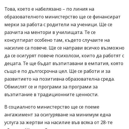
Това, което е набелязано – по линия на
образователното министерство ще се финансират
мерки за работа с родители на ученици. Ще се
разчита на ментори в училищата. Те се
консултират особено там, където случаите на
насилие са повече. Ще се направи всичко възможно
да се осигурят повече психолози, които да работят с
децата. Те ще бъдат възпитавани в емпатия, която
също е по дългосрочна цел. Ще се работи и за
развитието на позитивна образователна среда.
Обмислят се и програми за програми за
възпитание в традиционните ценности.
В социалното министерство ще се поеме
ангажимент за осигуряване на минимум една
услуга за жертви на насилие във всяка от 28-те