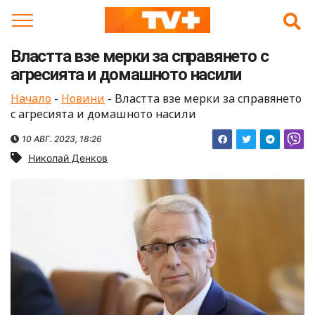
Skip
to
content
Властта взе мерки за справянето с
агресията и домашното насили
Начало
-
Новини
-
Властта взе мерки за справянето
с агресията и домашното насили
10 АВГ. 2023, 18:26
Николай Денков