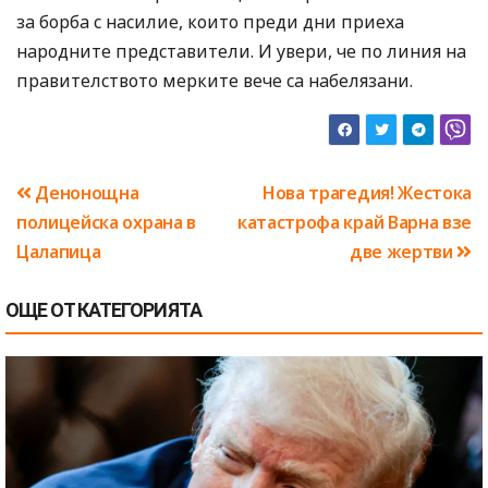
за борба с насилие, които преди дни приеха
народните представители. И увери, че по линия на
правителството мерките вече са набелязани.
Навигация
Денонощна
Нова трагедия! Жестока
полицейска охрана в
катастрофа край Варна взе
Цалапица
две жертви
ОЩЕ ОТ КАТЕГОРИЯТА