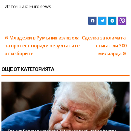
Източник: Euronews
Навигация
Младежи в Румъния излязоха
Сделка за климата:
на протест поради резултатите
стигат ли 300
от изборите
милиарда
ОЩЕ ОТ КАТЕГОРИЯТА