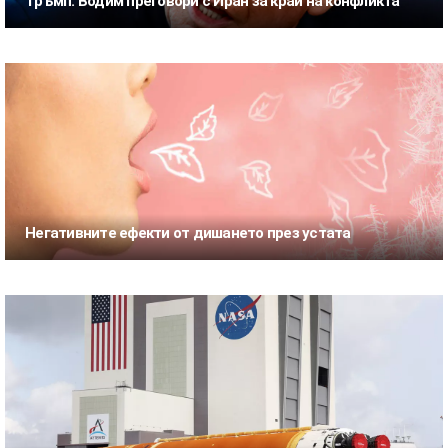
Тръмп: Водим преговори с Иран за край на конфликта
Негативните ефекти от дишането през устата