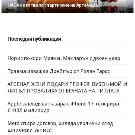
НАСА се готви за стартиране на Артемида II
Последни публикации
Норис покори Маями, Макларън с двоен удар
Травма изважда Дрейпър от Ролан Гарос
АРСЕНАЛ ЖЕНИ ПОДАРИ ТРОФЕЯ: ВУБЕН-МОЙ И
ЛИТЪЛ ПРОВАЛИХА ОТБРАНАТА НА ТИТЛАТА
Apple завладява пазара с iPhone 17, генерира
€103.5 милиарда
Meta спира договор, хиляда уволнени след
шпионски записи