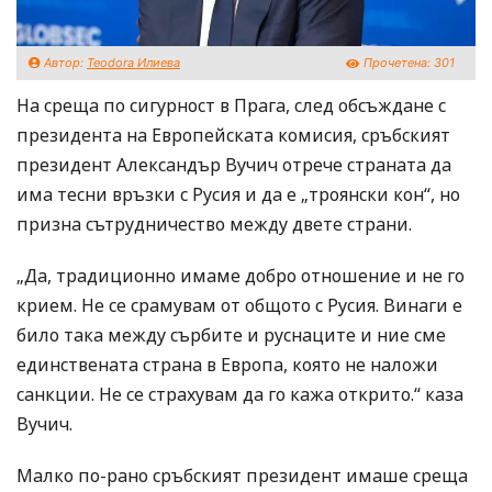
Автор:
Teodora Илиева
Прочетена:
301
На среща по сигурност в Прага, след обсъждане с
президента на Европейската комисия, сръбският
президент Александър Вучич отрече страната да
има тесни връзки с Русия и да е „троянски кон“, но
призна сътрудничество между двете страни.
„Да, традиционно имаме добро отношение и не го
крием. Не се срамувам от общото с Русия. Винаги е
било така между сърбите и руснаците и ние сме
единствената страна в Европа, която не наложи
санкции. Не се страхувам да го кажа открито.“ каза
Вучич.
Малко по-рано сръбският президент имаше среща