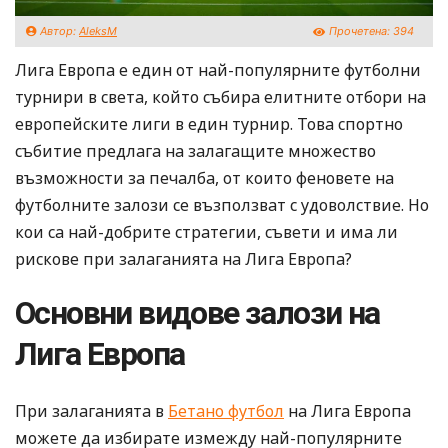
Автор:
AleksM
Прочетена:
394
Лига Европа е един от най-популярните футболни
турнири в света, който събира елитните отбори на
европейските лиги в един турнир. Това спортно
събитие предлага на залагащите множество
възможности за печалба, от които феновете на
футболните залози се възползват с удоволствие. Но
кои са най-добрите стратегии, съвети и има ли
рискове при залаганията на Лига Европа?
Основни видове залози на
Лига Европа
При залаганията в
Бетано футбол
на Лига Европа
можете да избирате измежду най-популярните