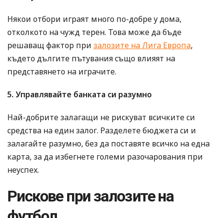
Някои отбори играят много по-добре у дома,
отколкото на чужд терен. Това може да бъде
решаващ фактор при
залозите на Лига Европа
,
където дългите пътувания също влияят на
представянето на играчите.
5. Управлявайте банката си разумно
Най-добрите залагащи не рискуват всичките си
средства на един залог. Разделете бюджета си и
залагайте разумно, без да поставяте всичко на една
карта, за да избегнете големи разочарования при
неуспех.
Рискове при залозите на
футбол