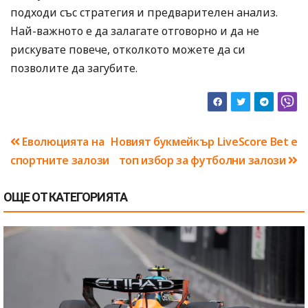
подходи със стратегия и предварителен анализ.
Най-важното е да залагате отговорно и да не
рискувате повече, отколкото можете да си
позволите да загубите.
Навигация
Еволюцията на
Новият букмейкър LiveScore Bet е
спортните залози
топ избор за футболни залози
ОЩЕ ОТ КАТЕГОРИЯТА