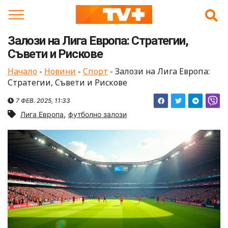
Skip
to
content
Залози на Лига Европа: Стратегии,
Съвети и Рискове
Начало
-
Новини
-
Спорт
-
Залози на Лига Европа:
Стратегии, Съвети и Рискове
7 ФЕВ. 2025, 11:33
,
Лига Европа
футболно залози