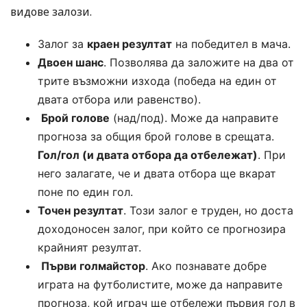
видове залози.
Залог за
краен резултат
на победител в мача.
Двоен шанс
. Позволява да заложите на два от
трите възможни изхода (победа на един от
двата отбора или равенство).
Брой голове
(над/под). Може да направите
прогноза за общия брой голове в срещата.
Гол/гол (и двата отбора да отбележат)
. При
него залагате, че и двата отбора ще вкарат
поне по един гол.
Точен резултат
. Този залог е труден, но доста
доходоносен залог, при който се прогнозира
крайният резултат.
Първи голмайстор
. Ако познавате добре
играта на футболистите, може да направите
прогноза, кой играч ще отбележи първия гол в