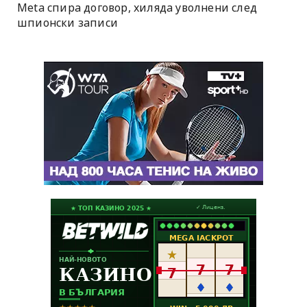
Meta спира договор, хиляда уволнени след
шпионски записи