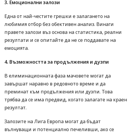
3. Емоционални залози
Една от най-честите грешки е залагането на
любимия отбор без обективен анализ. Винаги
правете залози въз основа на статистика, реални
резултати и се опитайте да не се поддавате на
емоцията.
4. Възможността за продължения и дузпи
В елиминационната фаза мачовете могат да
завършат наравно в редовното време и да
преминат към продължения или дузпи. Това
трябва да се има предвид, когато залагате на краен
резултат.
Залозите на Лига Европа могат да бъдат
вълнуващи и потенциално печеливши, ако се