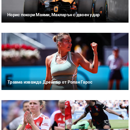
Норис покори Маями, Макларън с двоен удар
Травма изважда Дрейпър от Ролан Гарос