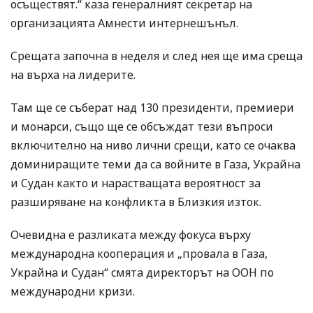
осъществят.“ каза генералният секретар на
организацията Амнести интернешънъл.
Срещата започна в неделя и след нея ще има среща
на върха на лидерите.
Там ще се съберат над 130 президенти, премиери
и монарси, също ще се обсъждат тези въпроси
включително на ниво лични срещи, като се очаква
доминиращите теми да са войните в Газа, Украйна
и Судан както и нарастващата вероятност за
разширяване на конфликта в Близкия изток.
Очевидна е разликата между фокуса върху
международна кооперация и „провала в Газа,
Украйна и Судан“ смята директорът на ООН по
международни кризи.