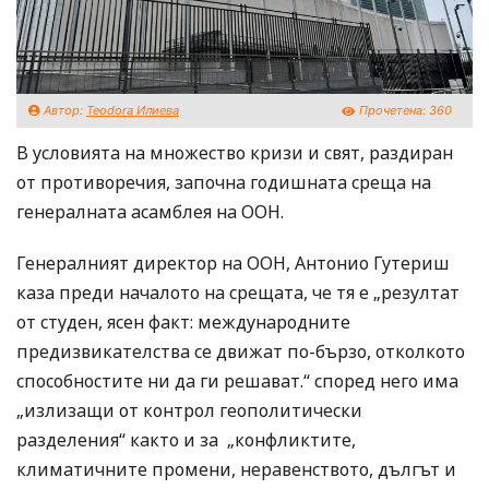
Автор:
Teodora Илиева
Прочетена:
360
В условията на множество кризи и свят, раздиран
от противоречия, започна годишната среща на
генералната асамблея на ООН.
Генералният директор на ООН, Антонио Гутериш
каза преди началото на срещата, че тя е „резултат
от студен, ясен факт: международните
предизвикателства се движат по-бързо, отколкото
способностите ни да ги решават.“ според него има
„излизащи от контрол геополитически
разделения“ както и за „конфликтите,
климатичните промени, неравенството, дългът и