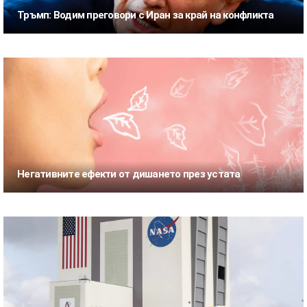
Тръмп: Водим преговори с Иран за край на конфликта
Негативните ефекти от дишането през устата