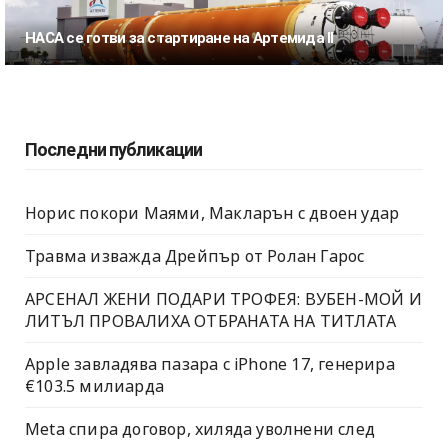
НАСА се готви за стартиране на Артемида II
Последни публикации
Норис покори Маями, Макларън с двоен удар
Травма изважда Дрейпър от Ролан Гарос
АРСЕНАЛ ЖЕНИ ПОДАРИ ТРОФЕЯ: ВУБЕН-МОЙ И
ЛИТЪЛ ПРОВАЛИХА ОТБРАНАТА НА ТИТЛАТА
Apple завладява пазара с iPhone 17, генерира
€103.5 милиарда
Meta спира договор, хиляда уволнени след