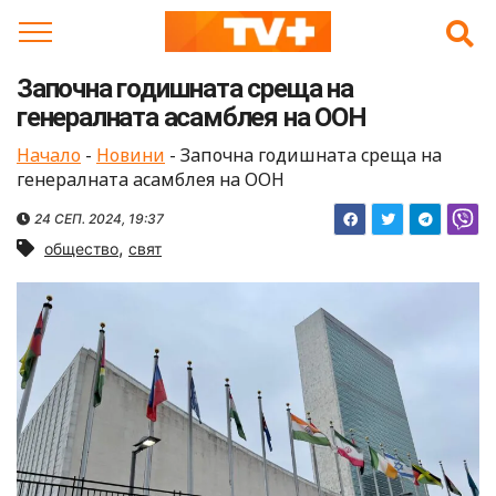
Skip
to
content
Започна годишната среща на
генералната асамблея на ООН
Начало
-
Новини
-
Започна годишната среща на
генералната асамблея на ООН
24 СЕП. 2024, 19:37
,
общество
свят