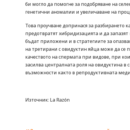
би могло да помогне за подобряване на сел
генетични аномалии и увеличаване на проце
Това проучване допринася за разбирането ка
предотвратят хибридизацията и да запазят 
бъдат приложени и в стратегиите за опазва
на третирани с овидуктин яйца може да се 
качеството на спермата при видове, при кои
засилва централната роля на овидуктина в 
възможности както в репродуктивната меди
Източник: La Razón