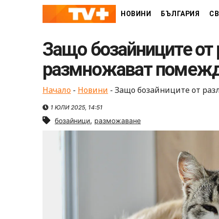
Skip
НОВИНИ
БЪЛГАРИЯ
СВ
to
content
Защо бозайниците от 
размножават помежд
Начало
-
Новини
-
Защо бозайниците от раз
1 ЮЛИ 2025, 14:51
,
бозайници
разможаване