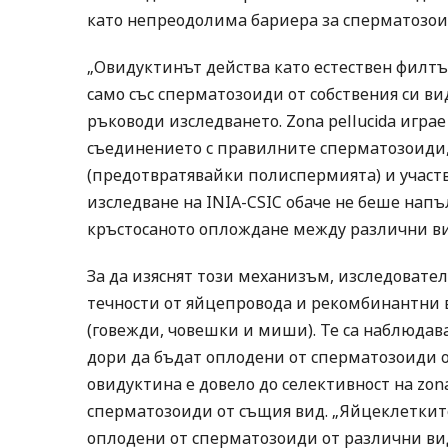
като непреодолима бариера за сперматозоид
„Овидуктинът действа като естествен филтър
само със сперматозоиди от собствения си вид
ръководи изследването. Zona pellucida игра
съединението с правилните сперматозоиди,
(предотвратявайки полиспермията) и участв
изследване на INIA-CSIC обаче не беше напъ
кръстосаното оплождане между различни ви
За да изяснят този механизъм, изследоват
течности от яйцепровода и рекомбинантни 
(говежди, човешки и миши). Те са наблюдава
дори да бъдат оплодени от сперматозоиди от
овидуктина е довело до селективност на zona
сперматозоиди от същия вид. „Яйцеклетките
оплодени от сперматозоиди от различни вид