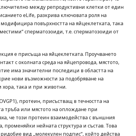
зключително между репродуктивни клетки от един
исанието eLife, разкрива ключовата роля на
а модифицира повърхността на яйцеклетката, така
вместими“ сперматозоиди, т.е. сперматозоиди от
елекция е присъща на яйцеклетката. Проучването
онтакт с околната среда на яйцепровода, мястото,
итие има значителни последици в областта на
крие нови възможности за подобряване на
 хора, така и при животни.
OVGP1), протеин, присъстващ в течността на
та тръба или мястото на оплождане при
ха, че този протеин взаимодейства с външния
a, променяйки нейната структура и състав. Това
ридобие вид „молекулен подпис“, който действа