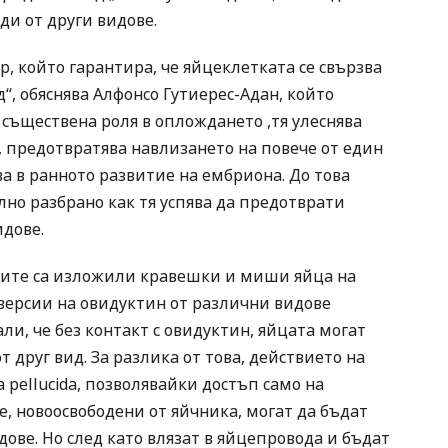
и от други видове.
, който гарантира, че яйцеклетката се свързва
“, обяснява Алфонсо Гутиерес-Адан, който
е съществена роля в оплождането ,тя улеснява
 предотвратява навлизането на повече от един
а в ранното развитие на ембриона. До това
лно разбрано как тя успява да предотврати
дове.
елите са изложили кравешки и миши яйца на
версии на овидуктин от различни видове
ли, че без контакт с овидуктин, яйцата могат
 друг вид. За разлика от това, действието на
 pellucida, позволявайки достъп само на
, новоосвободени от яйчника, могат да бъдат
ове. Но след като влязат в яйцепровода и бъдат