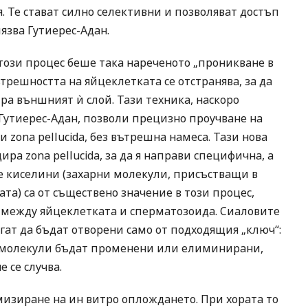
. Те стават силно селективни и позволяват достъп
язва Гутиерес-Адан.
 този процес беше така нареченото „проникване в
трешността на яйцеклетката се отстранява, за да
ира външният ѝ слой. Тази техника, наскоро
 Гутиерес-Адан, позволи прецизно проучване на
zona pellucida, без вътрешна намеса. Тази нова
а zona pellucida, за да я направи специфична, а
е киселини (захарни молекули, присъстващи в
та) са от съществено значение в този процес,
 между яйцеклетката и сперматозоида. Сиаловите
гат да бъдат отворени само от подходящия „ключ“:
и молекули бъдат променени или елиминирани,
 се случва.
изиране на ин витро оплождането. При хората то