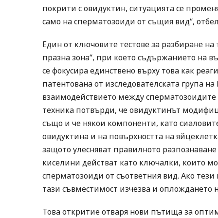
покрити с овидуктин, ситуацията се променя
само на сперматозоиди от същия вид“, отбел
Един от ключовите тестове за разбиране на
празна зона“, при което съдържанието на въ
се фокусира единствено върху това как реаг
патентована от изследователската група на
взаимодействието между сперматозоидите и 
техника потвърди, че овидуктинът модифицир
също и че някои компоненти, като сиаловит
овидуктина и на повърхността на яйцеклетка
защото улесняват правилното разпознаване
киселини действат като ключалки, които мо
сперматозоиди от съответния вид. Ако тез
тази съвместимост изчезва и оплождането не
Това откритие отваря нови пътища за оптим