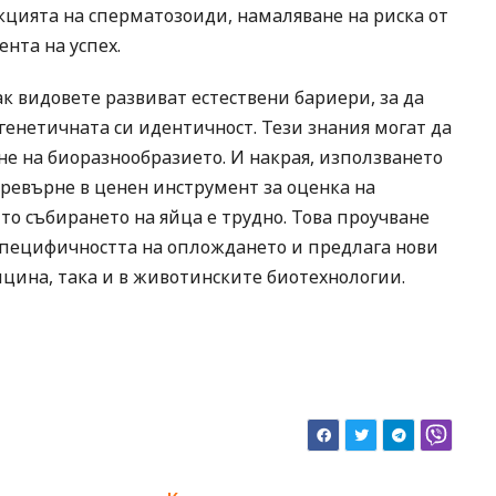
екцията на сперматозоиди, намаляване на риска от
нта на успех.
к видовете развиват естествени бариери, за да
генетичната си идентичност. Тези знания могат да
не на биоразнообразието. И накрая, използването
превърне в ценен инструмент за оценка на
то събирането на яйца е трудно. Това проучване
специфичността на оплождането и предлага нови
цина, така и в животинските биотехнологии.