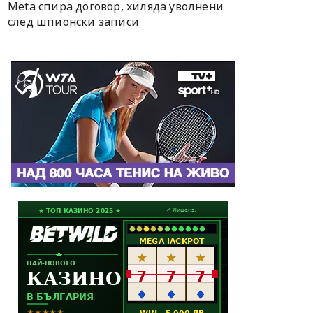
Meta спира договор, хиляда уволнени
след шпионски записи