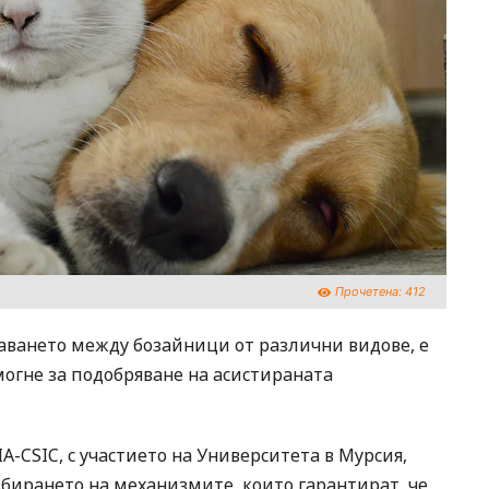
Прочетена:
412
ването между бозайници от различни видове, е
огне за подобряване на асистираната
-CSIC, с участието на Университета в Мурсия,
бирането на механизмите, които гарантират, че