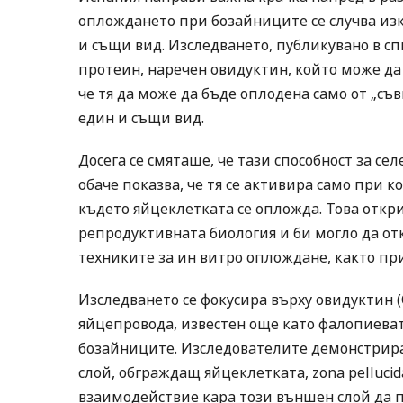
оплождането при бозайниците се случва и
и същи вид. Изследването, публикувано в сп
протеин, наречен овидуктин, който може д
че тя да може да бъде оплодена само от „съ
един и същи вид.
Досега се смяташе, че тази способност за с
обаче показва, че тя се активира само при к
където яйцеклетката се опложда. Това откр
репродуктивната биология и би могло да от
техниките за ин витро оплождане, както при
Изследването се фокусира върху овидуктин (
яйцепровода, известен още като фалопиева
бозайниците. Изследователите демонстрира
слой, обграждащ яйцеклетката, zona pellucid
взаимодействие кара този външен слой да п