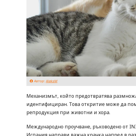
Автор:
AleksM
Механизмът, който предотвратява размножа
идентифициран. Това откритие може да пом
репродукция при животни и хора.
Международно проучване, ръководено от INIA
Испания направи важна крачка напред в раз