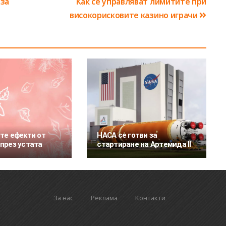
 за
Как се управляват лимитите при
високорисковите казино играчи
те ефекти от
НАСА се готви за
през устата
стартиране на Артемида II
За нас
Реклама
Контакти