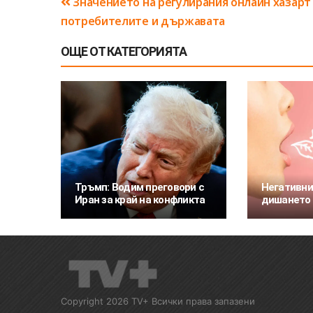
Навигация
Значението на регулирания онлайн хазарт
потребителите и държавата
ОЩЕ ОТ КАТЕГОРИЯТА
Тръмп: Водим преговори с
Негативни
Иран за край на конфликта
дишането 
Copyright 2026 TV+ Всички права запазени