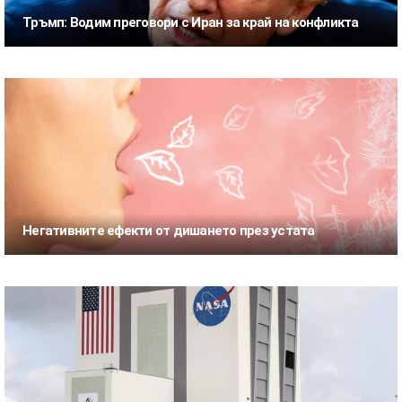
Тръмп: Водим преговори с Иран за край на конфликта
Негативните ефекти от дишането през устата