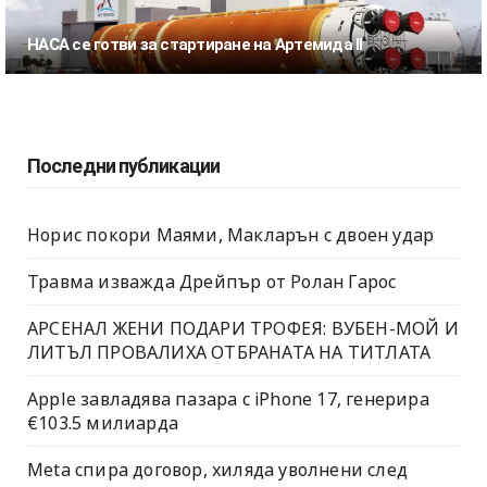
НАСА се готви за стартиране на Артемида II
Последни публикации
Норис покори Маями, Макларън с двоен удар
Травма изважда Дрейпър от Ролан Гарос
АРСЕНАЛ ЖЕНИ ПОДАРИ ТРОФЕЯ: ВУБЕН-МОЙ И
ЛИТЪЛ ПРОВАЛИХА ОТБРАНАТА НА ТИТЛАТА
Apple завладява пазара с iPhone 17, генерира
€103.5 милиарда
Meta спира договор, хиляда уволнени след