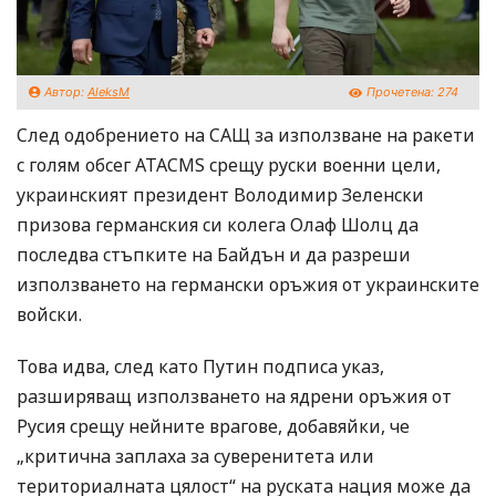
Автор:
AleksM
Прочетена:
274
След одобрението на САЩ за използване на ракети
с голям обсег ATACMS срещу руски военни цели,
украинският президент Володимир Зеленски
призова германския си колега Олаф Шолц да
последва стъпките на Байдън и да разреши
използването на германски оръжия от украинските
войски.
Това идва, след като Путин подписа указ,
разширяващ използването на ядрени оръжия от
Русия срещу нейните врагове, добавяйки, че
„критична заплаха за суверенитета или
териториалната цялост“ на руската нация може да