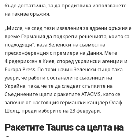
бъде достатъчна, за да предизвика използването
на такива оръжия.
„Мисля, че след тези изявления за ядрени оръжия е
време Германия да подкрепи решенията, които са
подходящи“, каза Зеленски на съвместна
пресконференция с премиера на Дания, Мете
Фредериксен в Киев, според украински агенции и
Europa Press. По този начин Зеленски също така
увери, че работи с останалите съюзници на
Украйна, така, че те да следват стъпките на
Съединените щати с ракетите ATACMS, като се
започне от настоящия германски канцлер Олаф
Шолц, преди изборите на 23 февруари.
Ракетите Taurus са целта на