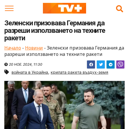
Skip
to
content
Зеленски призовава Германия да
разреши използването на техните
ракети
Начало
-
Новини
-
Зеленски призовава Германия да
разреши използването на техните ракети
20 НОЕ. 2024, 11:30
,
войната в Украйна
крилата ракета въздух-земя