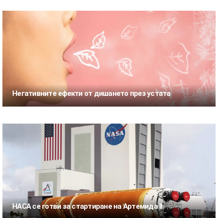
Негативните ефекти от дишането през устата
НАСА се готви за стартиране на Артемида II