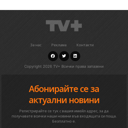
За нас
Реклама
Контакти
Copyright 2026 TV+ Всички права запазени
Абонирайте се за
актуални новини
Регистрирайте се тук с вашия имейл адрес, за да
получавате всички наши новини във входящата си поща.
Безплатно е.