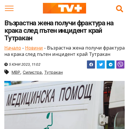
Skip
to
content
Възрастна жена получи фрактура на
крака след пътен инцидент край
Тутракан
Начало
-
Новини
-
Възрастна жена получи фрактура
на крака след пътен инцидент край Тутракан
5 ЮНИ 2023, 11:02
,
,
МВР
Силистра
Тутракан