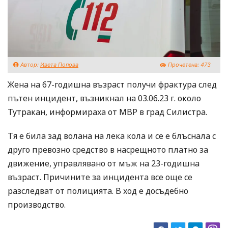
Автор:
Ивета Попова
Прочетена:
473
Жена на 67-годишна възраст получи фрактура след
пътен инцидент, възникнал на 03.06.23 г. около
Тутракан, информираха от МВР в град Силистра.
Тя е била зад волана на лека кола и се е блъснала с
друго превозно средство в насрещното платно за
движение, управлявано от мъж на 23-годишна
възраст. Причините за инцидента все още се
разследват от полицията. В ход е досъдебно
производство.